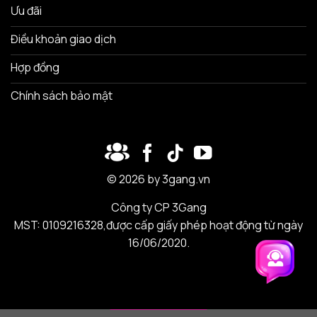
Ưu đãi
Điều khoản giao dịch
Hợp đồng
Chính sách bảo mật
© 2026 by 3gang.vn
Công ty CP 3Gang
MST: 0109216328,được cấp giấy phép hoạt động từ ngày
16/06/2020.
Trải nghiệm 3Gang
Trải nghiệm 3Gang