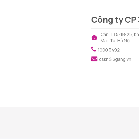
Công ty CP
Căn TT5-1B-25, Khu 
Mai, Tp. Hà Nội.
1900 3492
cskh@3gang.vn