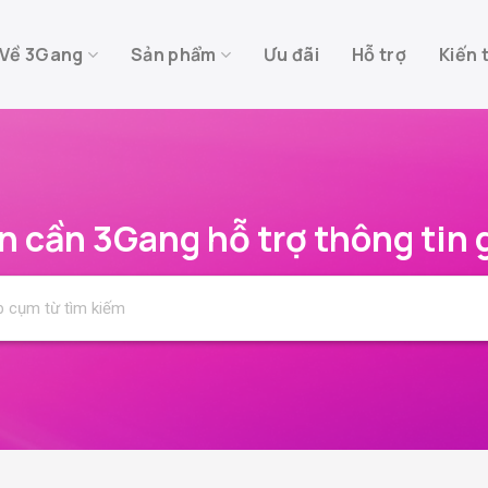
Về 3Gang
Sản phẩm
Ưu đãi
Hỗ trợ
Kiến 
n cần 3Gang hỗ trợ thông tin g