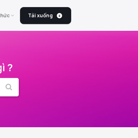
Tải xuống
thức
ì ?