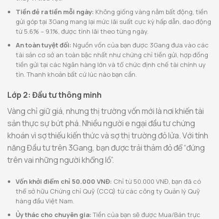
Tiền đẻ ra tiền mỗi ngày:
Không giống vàng nằm bất động, tiền
gửi góp tại 3Gang mang lại mức lãi suất cực kỳ hấp dẫn, dao động
từ 5.6% – 9.1%, được tính lãi theo từng ngày.
An toàn tuyệt đối:
Nguồn vốn của bạn được 3Gang đưa vào các
tài sản cơ sở an toàn bậc nhất như chứng chỉ tiền gửi, hợp đồng
tiền gửi tại các Ngân hàng lớn và tổ chức định chế tài chính uy
tín. Thanh khoản bất cứ lúc nào bạn cần.
Lớp 2: Đầu tư thông minh
Vàng chỉ giữ giá, nhưng thị trường vốn mới là nơi khiến tài
sản thực sự bứt phá. Nhiều người e ngại đầu tư chứng
khoán vì sợ thiếu kiến thức và sợ thị trường đỏ lửa. Với tính
năng Đầu tư trên 3Gang, bạn được trải thảm đỏ để “đứng
trên vai những người khổng lồ”.
Vốn khởi điểm chỉ 50.000 VNĐ:
Chỉ từ 50.000 VNĐ, bạn đã có
thể sở hữu Chứng chỉ Quỹ (CCQ) từ các công ty Quản lý Quỹ
hàng đầu Việt Nam.
Ủy thác cho chuyên gia:
Tiền của bạn sẽ được Mua/Bán trực