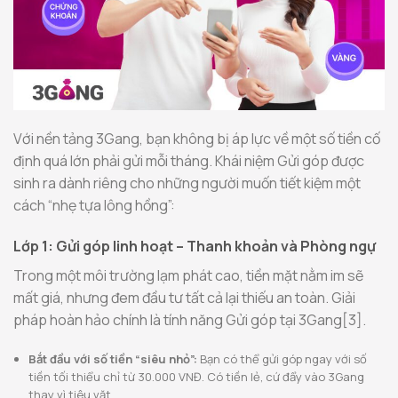
Với nền tảng 3Gang, bạn không bị áp lực về một số tiền cố
định quá lớn phải gửi mỗi tháng. Khái niệm Gửi góp được
sinh ra dành riêng cho những người muốn tiết kiệm một
cách “nhẹ tựa lông hồng”:
Lớp 1: Gửi góp linh hoạt – Thanh khoản và Phòng ngự
Trong một môi trường lạm phát cao, tiền mặt nằm im sẽ
mất giá, nhưng đem đầu tư tất cả lại thiếu an toàn. Giải
pháp hoàn hảo chính là tính năng Gửi góp tại 3Gang[3].
Bắt đầu với số tiền “siêu nhỏ”:
Bạn có thể gửi góp ngay với số
tiền tối thiểu chỉ từ 30.000 VNĐ. Có tiền lẻ, cứ đẩy vào 3Gang
thay vì tiêu vặt.