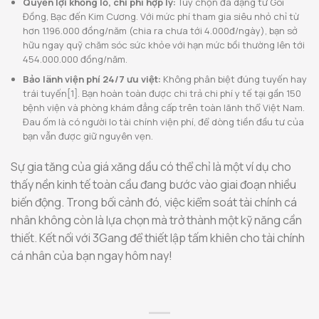
Quyền lợi khổng lồ, chi phí hợp lý:
Tùy chọn đa dạng từ Gói
Đồng, Bạc đến Kim Cương. Với mức phí tham gia siêu nhỏ chỉ từ
hơn 1.196.000 đồng/năm (chia ra chưa tới 4.000đ/ngày), bạn sở
hữu ngay quỹ chăm sóc sức khỏe với hạn mức bồi thường lên tới
454.000.000 đồng/năm.
Bảo lãnh viện phí 24/7 ưu việt:
Không phân biệt đúng tuyến hay
trái tuyến[1]. Bạn hoàn toàn được chi trả chi phí y tế tại gần 150
bệnh viện và phòng khám đẳng cấp trên toàn lãnh thổ Việt Nam.
Đau ốm là có người lo tài chính viện phí, để dòng tiền đầu tư của
bạn vẫn được giữ nguyên vẹn.
Sự gia tăng của giá xăng dầu có thể chỉ là một ví dụ cho
thấy nền kinh tế toàn cầu đang bước vào giai đoạn nhiều
biến động. Trong bối cảnh đó, việc kiểm soát tài chính cá
nhân không còn là lựa chọn mà trở thành một kỹ năng cần
thiết. Kết nối với 3Gang để thiết lập tấm khiên cho tài chính
cá nhân của bạn ngay hôm nay!