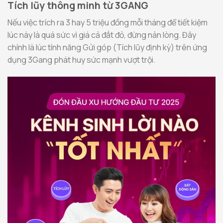
Tích lũy thông minh từ 3GANG
Nếu việc trích ra 3 hay 5 triệu đồng mỗi tháng để tiết kiệm
lúc này là quá sức vì giá cả đắt đỏ, đừng nản lòng. Đây
chính là lúc tính năng Gửi góp (Tích lũy định kỳ) trên ứng
dụng 3Gang phát huy sức mạnh vượt trội.