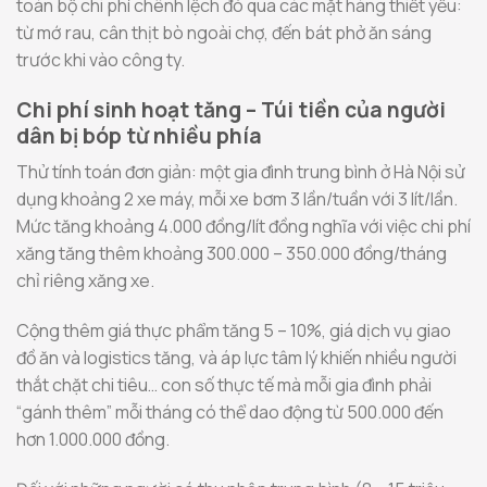
toàn bộ chi phí chênh lệch đó qua các mặt hàng thiết yếu:
từ mớ rau, cân thịt bò ngoài chợ, đến bát phở ăn sáng
trước khi vào công ty.
Chi phí sinh hoạt tăng – Túi tiền của người
dân bị bóp từ nhiều phía
Thử tính toán đơn giản: một gia đình trung bình ở Hà Nội sử
dụng khoảng 2 xe máy, mỗi xe bơm 3 lần/tuần với 3 lít/lần.
Mức tăng khoảng 4.000 đồng/lít đồng nghĩa với việc chi phí
xăng tăng thêm khoảng 300.000 – 350.000 đồng/tháng
chỉ riêng xăng xe.
Cộng thêm giá thực phẩm tăng 5 – 10%, giá dịch vụ giao
đồ ăn và logistics tăng, và áp lực tâm lý khiến nhiều người
thắt chặt chi tiêu… con số thực tế mà mỗi gia đình phải
“gánh thêm” mỗi tháng có thể dao động từ 500.000 đến
hơn 1.000.000 đồng.