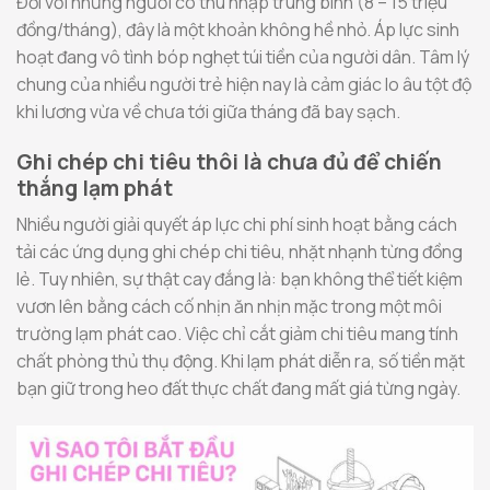
Đối với những người có thu nhập trung bình (8 – 15 triệu
đồng/tháng), đây là một khoản không hề nhỏ. Áp lực sinh
hoạt đang vô tình bóp nghẹt túi tiền của người dân. Tâm lý
chung của nhiều người trẻ hiện nay là cảm giác lo âu tột độ
khi lương vừa về chưa tới giữa tháng đã bay sạch.
Ghi chép chi tiêu thôi là chưa đủ để chiến
thắng lạm phát
Nhiều người giải quyết áp lực chi phí sinh hoạt bằng cách
tải các ứng dụng ghi chép chi tiêu, nhặt nhạnh từng đồng
lẻ. Tuy nhiên, sự thật cay đắng là: bạn không thể tiết kiệm
vươn lên bằng cách cố nhịn ăn nhịn mặc trong một môi
trường lạm phát cao. Việc chỉ cắt giảm chi tiêu mang tính
chất phòng thủ thụ động. Khi lạm phát diễn ra, số tiền mặt
bạn giữ trong heo đất thực chất đang mất giá từng ngày.