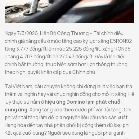
Ngày 7/3/2026, Liên Bộ Công Thương – Tài chính điều
chỉnh giá xăng dầu ở mức tăng cao kỷ lục: xăng E5RON92
tăng 3.777 đồng/lít lên mức 25.226 đồng/lít; xăng RON95-
III tăng 4.707 đồng/lít lên 27.047 đồng/lít. Đây là lần điều
chỉnh bất thường, thực hiện sớm hơn lịch thông thường
theo Nghị quyết khẩn cấp của Chính phủ.
Tại Việt Nam, câu chuyện không chỉ dừng lại ở việc bạn trả
thêm vài nghìn hay vài chục nghìn đồng cho mỗi lít xăng. Hệ
lụy thực sự nằm ở
hiệu ứng Domino lạm phát chuỗi
cung ứng
. Xăng tăng kép theo cước phí vận tải tăng. Chi
phí vận tải tăng làm đội giá nguyên liệu đầu vào sản xuất.
Hàng hóa đến tay nhà phân phối bị cộng thêm đủ loại phí.
Kết quả cuối cùng? Người tiêu dùng là người phải gánh