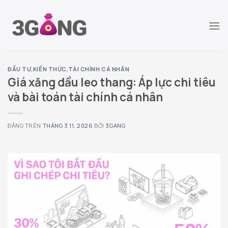
Chuyển
đến
nội
dung
ĐẦU TƯ
,
KIẾN THỨC
,
TÀI CHÍNH CÁ NHÂN
Giá xăng dầu leo thang: Áp lực chi tiêu
và bài toán tài chính cá nhân
ĐĂNG TRÊN
THÁNG 3 11, 2026
BỞI
3GANG