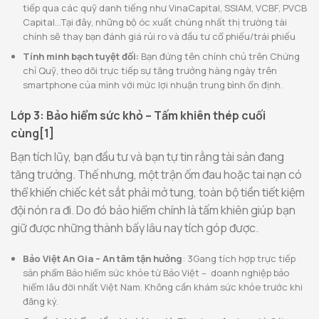
tiếp qua các quỹ danh tiếng như VinaCapital, SSIAM, VCBF, PVCB
Capital…Tại đây, những bộ óc xuất chúng nhất thị trường tài
chính sẽ thay bạn đánh giá rủi ro và đầu tư cổ phiếu/trái phiếu
Tính minh bạch tuyệt đối:
Bạn đứng tên chính chủ trên Chứng
chỉ Quỹ, theo dõi trực tiếp sự tăng trưởng hàng ngày trên
smartphone của mình với mức lợi nhuận trung bình ổn định.
Lớp 3: Bảo hiểm sức khỏ – Tấm khiên thép cuối
cùng[1]
Bạn tích lũy, bạn đầu tư và bạn tự tin rằng tài sản đang
tăng trưởng. Thế nhưng, một trận ốm đau hoặc tai nạn có
thể khiến chiếc két sắt phải mở tung, toàn bộ tiền tiết kiệm
đội nón ra đi. Do đó bảo hiểm chính là tấm khiên giúp bạn
giữ được những thành bấy lâu nay tích góp được.
Bảo Việt An Gia – An tâm tận hưởng
: 3Gang tích hợp trực tiếp
sản phẩm Bảo hiểm sức khỏe từ Bảo Việt – doanh nghiệp bảo
hiểm lâu đời nhất Việt Nam. Không cần khám sức khỏe trước khi
đăng ký.