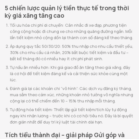
5 chiến lược quản lý tiền thực tế trong thời
kỳ giá xăng tăng cao
Tối ưu hóa chi phí di chuyển: Cân nhắc đi xe đạp, phương tiện
công cộng hoặc đi chung xe cho những quãng đường ngắn. Mỗi
lần tiết kiệm nhỏ cộng dồn lại thành con số đáng kể theo tháng.
Áp dụng quy tắc 50/30/20: 50% thu nhập cho nhu cầu thiết yếu,
30% cho nhu cầu cá nhân, 20% bắt buộc tiết kiệm và đầu tư –
bất kể tháng đó có nhiều hay ít chi phí phát sinh.
Tự nấu ăn nhiều hơn: Khi giá giao đồ ăn tăng theo giá xăng, đây
là cơ hội để tiết kiệm đáng kể và cải thiện sức khỏe cùng một
lúc.
Đánh giá lại các khoản chi “vô hình”: Các dịch vụ đăng ký tháng,
mua sắm theo cảm xúc, những khoản nhỏ tưởng vô nghĩa nhưng
cộng lại có thể chiếm đến 10 – 15% thu nhập mỗi tháng.
Tự động hóa tiết kiệm: Thiết lập gửi tiết kiệm/tích lũy tự động
ngay khi nhận lương – trước khi có cơ hội tiêu nó. Đây là bí quyết
đơn giản nhất để duy trì kỷ luật tài chính dài hạn.
Tích tiểu thành đại – giải pháp Gửi góp và