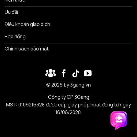
Ưu đãi
Điều khoản giao dịch
Hợp đồng
Chính sách bảo mật
© 2026 by 3gang.vn
Công ty CP 3Gang
MST: 0109216328,được cấp giấy phép hoạt động từ ngày
16/06/2020.
Trải nghiệm 3Gang
Trải nghiệm 3Gang