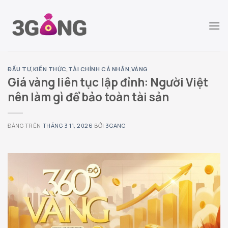
Chuyển
đến
nội
dung
ĐẦU TƯ
,
KIẾN THỨC
,
TÀI CHÍNH CÁ NHÂN
,
VÀNG
Giá vàng liên tục lập đỉnh: Người Việt
nên làm gì để bảo toàn tài sản
ĐĂNG TRÊN
THÁNG 3 11, 2026
BỞI
3GANG