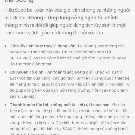
Hiểu được bài toán này của giới văn phòng và những người
mới đi làm,
3Gang – Ứng dụng công nghệ tài chính
thông minh ra đời để giúp người dùng tích lũy sinh lời một
cách cực kỳ đơn giản mà không đòi hỏi vốn lớn.
Tích lũy linh hoạt thay vì đọng vốn:
Tại 3Gang, bạn không cần
hàng chục triệu để bắt đầu. Chỉ từ một số tiền nhỏ (từ
30.000VND), bạn đã có thể bắt đầu mở gói tích lũy sinh lời ngay
lập tức trên điện thoại.
Lợi nhuận cố định – An toàn trước sóng gió:
Khác với sự trồi
sụt thót tim của vàng, các gói tích lũy trên 3Gang được thiết kế
để mang lại mức lãi suất ổn định và hấp dẫn lên đến 7,7%/năm. Từ
đó giúp dòng tiền của bạn luôn tăng trưởng mỗi ngày nhờ chính
sách “Lãi kép”.
Thanh khoản tức thì, không mất lãi khi rút trước hạn:
Khi cần
tiền mặt cho các chi phí đột xuất, bạn hoàn toàn có thể rút tiền
một cách dễ dàng ngay trên ứng dụng, không cần mang ra tiệm
vàng, không sợ bị ép giá. Đặc biệt hơn, so với gửi tiết kiệm ngân
hàng thì với gửi tiết kiệm tại 3GANG, khách hàng sẽ không bị mất
lãi khi rút tiền trước kỳ hạn.