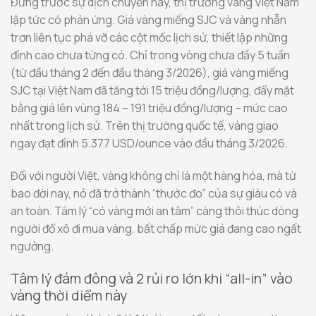
Đứng trước sự dịch chuyển này, thị trường vàng Việt Nam
lập tức có phản ứng. Giá vàng miếng SJC và vàng nhẫn
trơn liên tục phá vỡ các cột mốc lịch sử, thiết lập những
đỉnh cao chưa từng có. Chỉ trong vòng chưa đầy 5 tuần
(từ đầu tháng 2 đến đầu tháng 3/2026), giá vàng miếng
SJC tại Việt Nam đã tăng tới 15 triệu đồng/lượng, đẩy mặt
bằng giá lên vùng 184 – 191 triệu đồng/lượng – mức cao
nhất trong lịch sử. Trên thị trường quốc tế, vàng giao
ngay đạt đỉnh 5.377 USD/ounce vào đầu tháng 3/2026.
Đối với người Việt, vàng không chỉ là một hàng hóa, mà từ
bao đời nay, nó đã trở thành “thước đo” của sự giàu có và
an toàn. Tâm lý “có vàng mới an tâm” càng thôi thúc dòng
người đổ xô đi mua vàng, bất chấp mức giá đang cao ngất
ngưởng.
Tâm lý đám đông và 2 rủi ro lớn khi “all-in” vào
vàng thời diểm này