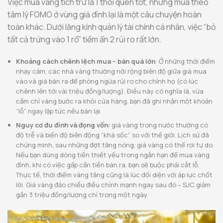
Việc mua vàng tích trữ là 1 thói quen tốt, nhưng mua theo
tâm lý FOMO ở vùng giá đỉnh lại là một câu chuyện hoàn
toàn khác. Dưới lăng kính quản lý tài chính cá nhân, việc “bỏ
tất cả trứng vào 1 rổ” tiềm ẩn 2 rủi ro rất lớn.
Khoảng cách chênh lệch mua – bán quá lớn
: Ở những thời điểm
nhạy cảm, các nhà vàng thường nới rộng biên độ giữa giá mua
vào và giá bán ra để phòng ngừa rủi ro cho chính họ (có lúc
chênh lên tới vài triệu đồng/lượng). Điều này có nghĩa là, vừa
cầm chỉ vàng bước ra khỏi cửa hàng, bạn đã ghi nhận một khoản
“lỗ” ngay lập tức nếu bán lại.
Nguy cơ đu đỉnh và đọng vốn:
giá vàng trong nước thường có
độ trễ và biến độ biên động “khá sốc” so với thế giới. Lịch sử đã
chứng minh, sau những đợt tăng nóng, giá vàng có thể rơi tự do.
Nếu bạn dùng dòng tiền thiết yếu trong ngắn hạn để mua vàng
đỉnh, khi có việc gấp cần tiền bán ra, bạn sẽ buộc phải cắt lỗ.
Thực tế, thời điểm vàng tăng cũng là lúc đối diện với áp lực chốt
lời. Giá vàng đảo chiều điều chỉnh mạnh ngay sau đó – SJC giảm
gần 3 triệu đồng/lượng chỉ trong một ngày.