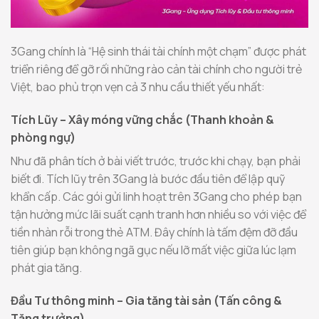
3Gang chính là “Hệ sinh thái tài chính một chạm” được phát
triển riêng để gỡ rối những rào cản tài chính cho người trẻ
Việt, bao phủ trọn vẹn cả 3 nhu cầu thiết yếu nhất:
Tích Lũy – Xây móng vững chắc (Thanh khoản &
phòng ngự)
Như đã phân tích ở bài viết trước, trước khi chạy, bạn phải
biết đi. Tích lũy trên 3Gang là bước đầu tiên để lập quỹ
khẩn cấp. Các gói gửi linh hoạt trên 3Gang cho phép bạn
tận hưởng mức lãi suất cạnh tranh hơn nhiều so với việc để
tiền nhàn rỗi trong thẻ ATM. Đây chính là tấm đệm đỡ đầu
tiên giúp bạn không ngã gục nếu lỡ mất việc giữa lúc lạm
phát gia tăng.
Đầu Tư thông minh – Gia tăng tài sản (Tấn công &
Tăng trưởng)