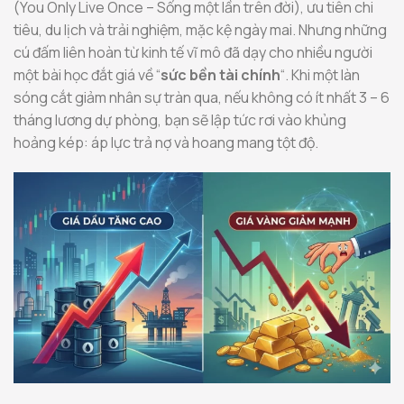
(You Only Live Once – Sống một lần trên đời), ưu tiên chi
tiêu, du lịch và trải nghiệm, mặc kệ ngày mai. Nhưng những
cú đấm liên hoàn từ kinh tế vĩ mô đã dạy cho nhiều người
một bài học đắt giá về “
sức bền tài chính
“. Khi một làn
sóng cắt giảm nhân sự tràn qua, nếu không có ít nhất 3 – 6
tháng lương dự phòng, bạn sẽ lập tức rơi vào khủng
hoảng kép: áp lực trả nợ và hoang mang tột độ.