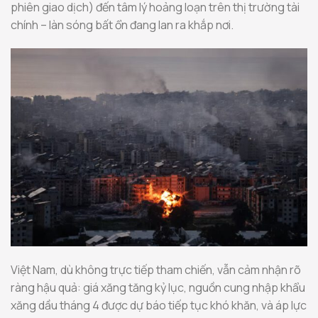
phiên giao dịch) đến tâm lý hoảng loạn trên thị trường tài
chính – làn sóng bất ổn đang lan ra khắp nơi.
Việt Nam, dù không trực tiếp tham chiến, vẫn cảm nhận rõ
ràng hậu quả: giá xăng tăng kỷ lục, nguồn cung nhập khẩu
xăng dầu tháng 4 được dự báo tiếp tục khó khăn, và áp lực