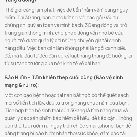
Thế giới càng lạm phát, việc để tiền “nằm yên” càng nguy
hiểm. Tại 3Gang, bạn được kết nối với các gói Đầu tư
chứng chỉ quỹ an toàn và minh bạch. 3Gang đóng vai trò
trung gian thông minh, cho phép dòng vốn nhỏ bé của
người trẻ được quản lý bởi những chuyên gia tài chính
hàng đầu. Việc bạn cần làm không phải là ngồi canh biểu
đồ, mà là đầu tư đều đặn có kỷ luật hàng tháng để hưởng lợi
từ sự tăng trưởng của nền kinh tế về dài hạn.
Bảo Hiểm – Tấm khiên thép cuối cùng (Bảo vệ sinh
mạng & rủi ro):
Một cơn bạo bệnh hoặc tai nạn bất ngờ có thể quét sạch
mọi số tiền tích lũy, đầu tư trong hàng chục năm của bạn.
Tích hợp trên hệ sinh thái của 3Gang là tính năng mua và
quản lý các sản phẩm bảo hiểm dễ hiểu, dễ tiếp cận. Không
còn thủ tục rườm rà, ngay trên chiếc smartphone, bạn dễ
dàng trang bị bảo hiểm nhân thọ/sức khỏe, đảm bảo tài