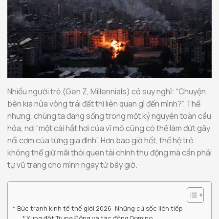
Nhiều người trẻ (Gen Z, Millennials) có suy nghĩ: “Chuyện
bên kia nửa vòng trái đất thì liên quan gì đến mình?”. Thế
nhưng, chúng ta đang sống trong một kỷ nguyên toàn cầu
hóa, nơi “một cái hắt hơi của vĩ mô cũng có thể làm đứt gãy
nồi cơm của từng gia đình”. Hơn bao giờ hết, thế hệ trẻ
không thể giữ mãi thói quen tài chính thụ động mà cần phải
tự vũ trang cho mình ngay từ bây giờ.
Bức tranh kinh tế thế giới 2026: Những cú sốc liên tiếp
Xung đột Trung Đông và tác động Domino