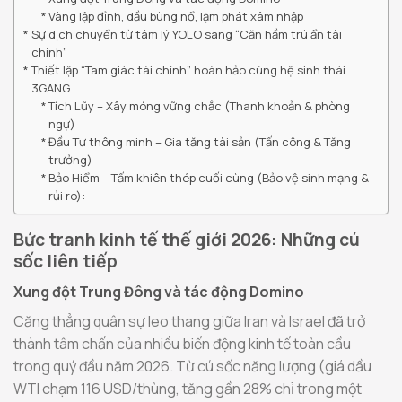
Vàng lập đỉnh, dầu bùng nổ, lạm phát xâm nhập
Sự dịch chuyển từ tâm lý YOLO sang “Căn hầm trú ẩn tài
chính”
Thiết lập “Tam giác tài chính” hoàn hảo cùng hệ sinh thái
3GANG
Tích Lũy – Xây móng vững chắc (Thanh khoản & phòng
ngự)
Đầu Tư thông minh – Gia tăng tài sản (Tấn công & Tăng
trưởng)
Bảo Hiểm – Tấm khiên thép cuối cùng (Bảo vệ sinh mạng &
rủi ro):
Bức tranh kinh tế thế giới 2026: Những cú
sốc liên tiếp
Xung đột Trung Đông và tác động Domino
Căng thẳng quân sự leo thang giữa Iran và Israel đã trở
thành tâm chấn của nhiều biến động kinh tế toàn cầu
trong quý đầu năm 2026. Từ cú sốc năng lượng (giá dầu
WTI chạm 116 USD/thùng, tăng gần 28% chỉ trong một