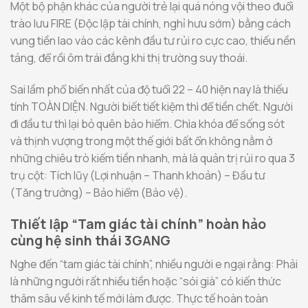
Một bộ phận khác của người trẻ lại quá nóng vội theo đuổi
trào lưu FIRE (Độc lập tài chính, nghỉ hưu sớm) bằng cách
vung tiền lao vào các kênh đầu tư rủi ro cực cao, thiếu nền
tảng, để rồi ôm trái đắng khi thị trường suy thoái.
Sai lầm phổ biến nhất của độ tuổi 22 – 40 hiện nay là thiếu
tính TOÀN DIỆN. Người biết tiết kiệm thì để tiền chết. Người
đi đầu tư thì lại bỏ quên bảo hiểm. Chìa khóa để sống sót
và thịnh vượng trong một thế giới bất ổn không nằm ở
những chiêu trò kiếm tiền nhanh, mà là quản trị rủi ro qua 3
trụ cột: Tích lũy (Lợi nhuận – Thanh khoản) – Đầu tư
(Tăng trưởng) – Bảo hiểm (Bảo vệ).
Thiết lập “Tam giác tài chính” hoàn hảo
cùng hệ sinh thái 3GANG
Nghe đến “tam giác tài chính”, nhiều người e ngại rằng: Phải
là những người rất nhiều tiền hoặc “sói già” có kiến thức
thâm sâu về kinh tế mới làm được. Thực tế hoàn toàn