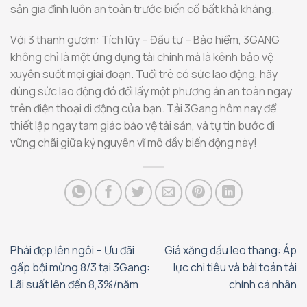
sản gia đình luôn an toàn trước biến cố bất khả kháng.
Với 3 thanh gươm: Tích lũy – Đầu tư – Bảo hiểm, 3GANG
không chỉ là một ứng dụng tài chính mà là kênh bảo vệ
xuyên suốt mọi giai đoạn. Tuổi trẻ có sức lao động, hãy
dùng sức lao động đó đổi lấy một phương án an toàn ngay
trên điện thoại di động của bạn. Tải 3Gang hôm nay để
thiết lập ngay tam giác bảo vệ tài sản, và tự tin bước đi
vững chãi giữa kỷ nguyên vĩ mô đầy biến động này!
Phái đẹp lên ngôi – Ưu đãi
Giá xăng dầu leo thang: Áp
gấp bội mừng 8/3 tại 3Gang:
lực chi tiêu và bài toán tài
Lãi suất lên đến 8,3%/năm
chính cá nhân