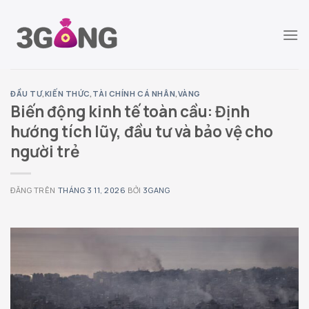
Chuyển
đến
nội
dung
ĐẦU TƯ
,
KIẾN THỨC
,
TÀI CHÍNH CÁ NHÂN
,
VÀNG
Biến động kinh tế toàn cầu: Định
hướng tích lũy, đầu tư và bảo vệ cho
người trẻ
ĐĂNG TRÊN
THÁNG 3 11, 2026
BỞI
3GANG