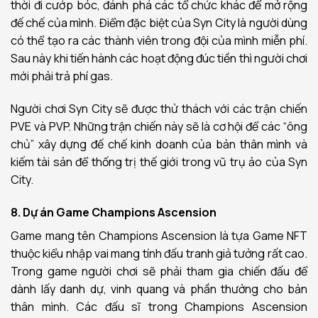
thời đi cướp bóc, đánh phá các tổ chức khác để mở rộng
đế chế của mình.
Điểm đặc biệt của Syn City là người dùng
có thể tạo ra các thành viên trong đội của mình miễn phí.
Sau này khi tiến hành các hoạt động đúc tiền thì người chơi
mới phải trả phí gas.
Người chơi Syn City sẽ được thử thách với các trận chiến
PVE và PVP. Những trận chiến này sẽ là cơ hội để các “ông
chủ” xây dựng đế chế kinh doanh của bản thân mình và
kiếm tài sản để thống trị thế giới trong vũ trụ ảo của Syn
City.
8. Dự án Game Champions Ascension
Game mang tên Champions Ascension là tựa Game NFT
thuộc kiểu nhập vai mang tính đấu tranh giả tưởng rất cao.
Trong game người chơi sẽ phải tham gia chiến đấu để
dành lấy danh dự, vinh quang và phần thưởng cho bản
thân mình.
Các đấu sĩ trong Champions Ascension