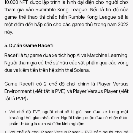
10.000 NFT được lập trình là hình đại diện cho người chơi
tham gia vào Rummble Kong League. Nếu là tín đồ của
game thể thao thì chắc hẳn Rumble Kong League sẽ là
một điểm đến hấp dẫn cho các game thủ trong năm 2022
này.
5. Dự án Game Racefi
Racefi là tự game đua xe tích hợp Al và Marchine Learning.
Người tham gia có thể sử hữu các vật phẩm qua các vòng
đua và kiếm tiền trên hệ sinh thái Solana.
Game Racefi có 2 chế độ chơi chính là Player Versus
Environment (viết tắt là PVE) và Player Versus Player (viết
tắt là PVP):
Với chế độ PVE, người chơi sẽ bị giới hạn đua xe trong một
khoảng thời gian nhất định. Người thắng cuộc đua sẽ nhận được
phần thưởng là coin và điểm kinh nghiệm.
Với chế độ chơi Player Versus Player – PVP, các người chơi sẽ