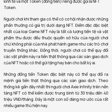
kinh tế và một Token (đồng tiền) riêng được gọi là NFT
Token.
Người chơi khi tham gia có thể có cơ hội nhận được những
phần thưởng có giá trị dưới dạng NFT. Điểm đặc đặc biệt
nhất của loại Game NFT này là tất cả lượng tiền tệ và vật
phẩm thu được đều thuộc quyền sở hữu của người chơi
chứ không phải của nhà phát hành game như các trò chơi
truyền thống khác. Đồng thời, người chơi có thể quy đổi
các vật phẩm này ra tiền thật thông qua các sàn giao dịch
của NFT hoặc có thể gửi tặng hay bán cho bất kỳ ai.
Những đồng tiền Token đặc biệt này có thể quy đổi ra
mệnh giá tiền thật thông qua các sàn giao dịch. Theo
thống kê gần đây nhất thì người chơi Axie Infinity trên nền
tảng NFT có thể kiếm được trung bình từ 30 triệu đến 40
triệu VNĐ/tháng. Đây là một con số đáng mơ ước của rất
nhiều game thủ hiện nay.