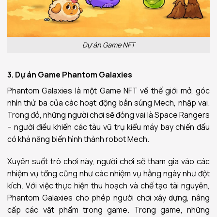
Dự án Game NFT
3. Dự án Game Phantom Galaxies
Phantom Galaxies là một Game NFT về thế giới mở, góc
nhìn thứ ba của các hoạt động bắn súng Mech, nhập vai.
Trong đó, những người chơi sẽ đóng vai là Space Rangers
– người điều khiển các tàu vũ trụ kiểu máy bay chiến đấu
có khả năng biến hình thành robot Mech.
Xuyên suốt trò chơi này, người chơi sẽ tham gia vào các
nhiệm vụ tổng cũng như các nhiệm vụ hằng ngày như đột
kích. Với việc thực hiện thu hoạch và chế tạo tài nguyên,
Phantom Galaxies cho phép người chơi xây dựng, nâng
cấp các vật phẩm trong game. Trong game, những