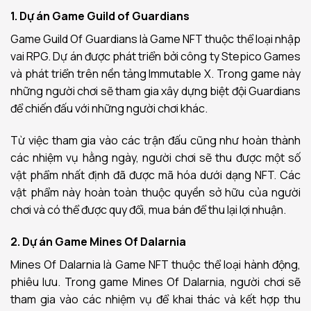
1. Dự án Game Guild of Guardians
Game Guild Of Guardians là Game NFT thuộc thể loại nhập
vai RPG. Dự án được phát triển bởi công ty Stepico Games
và phát triển trên nền tảng Immutable X. Trong game này
những người chơi sẽ tham gia xây dựng biệt đội Guardians
để chiến đấu với những người chơi khác.
Từ việc tham gia vào các trận đấu cũng như hoàn thành
các nhiệm vụ hằng ngày, người chơi sẽ thu được một số
vật phẩm nhất định đã được mã hóa dưới dạng NFT. Các
vật phẩm này hoàn toàn thuộc quyền sở hữu của người
chơi và có thể được quy đổi, mua bán để thu lại lợi nhuận.
2. Dự án Game Mines Of Dalarnia
Mines Of Dalarnia là Game NFT thuộc thể loại hành động,
phiêu lưu. Trong game Mines Of Dalarnia, người chơi sẽ
tham gia vào các nhiệm vụ để khai thác và kết hợp thu