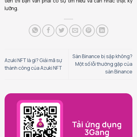
tiền thì bạn vẫn phải có sự tìm hiểu và cân nhắc thật kỹ
lưỡng.
Sàn Binance bị sập không?
Azuki NFT là gì? Giải mã sự
Một số lỗi thường gặp của
thành công của Azuki NFT
sàn Binance