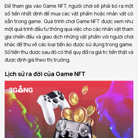
Để tham gia vào Game NFT, người chơi sẽ phải bỏ ra một
số tiền nhất định để mua các vật phẩm hoặc nhân vật có
sẵn trong game. Quá trình chơi Game NFT được xem như
một quá trình đầu tư thông qua việc cho các nhân vật tham
gia chiến đấu và giao dịch những vật phẩm với người chơi
khác để thu về các loại tiền ảo được sử dụng trong game.
Số tiền thu được sau đó có thể quy đổi ra giá trị tiền thật và
được định giá theo thị trường.
Lịch sử ra đời của Game NFT