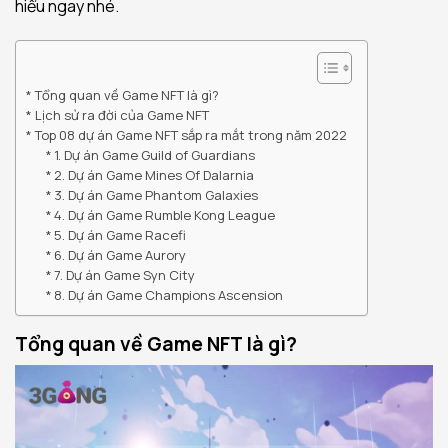
hiểu ngay nhé.
Tổng quan về Game NFT là gì?
Lịch sử ra đời của Game NFT
Top 08 dự án Game NFT sắp ra mắt trong năm 2022
1. Dự án Game Guild of Guardians
2. Dự án Game Mines Of Dalarnia
3. Dự án Game Phantom Galaxies
4. Dự án Game Rumble Kong League
5. Dự án Game Racefi
6. Dự án Game Aurory
7. Dự án Game Syn City
8. Dự án Game Champions Ascension
Tổng quan về Game NFT là gì?