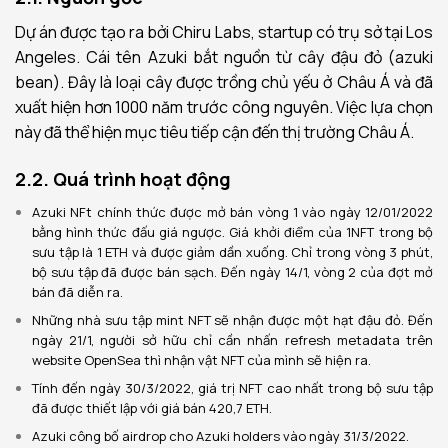
Dự án được tạo ra bởi Chiru Labs, startup có trụ sở tại Los
Angeles. Cái tên Azuki bắt nguồn từ cây đậu đỏ (azuki
bean). Đây là loại cây được trồng chủ yếu ở Châu Á và đã
xuất hiện hơn 1000 năm trước công nguyên. Việc lựa chọn
này đã thể hiện mục tiêu tiếp cận đến thị trường Châu Á.
2.2. Quá trình hoạt động
Azuki NFt chính thức được mở bán vòng 1 vào ngày 12/01/2022
bằng hình thức đấu giá ngược. Giá khởi điểm của 1NFT trong bộ
sưu tập là 1 ETH và được giảm dần xuống. Chỉ trong vòng 3 phút,
bộ sưu tập đã được bán sạch. Đến ngày 14/1, vòng 2 của đợt mở
bán đã diễn ra.
Những nhà sưu tập mint NFT sẽ nhận được một hạt đậu đỏ. Đến
ngày 21/1, người sở hữu chỉ cần nhấn refresh metadata trên
website OpenSea thì nhận vật NFT của mình sẽ hiện ra.
Tính đến ngày 30/3/2022, giá trị NFT cao nhất trong bộ sưu tập
đã được thiết lập với giá bán 420,7 ETH.
Azuki công bố airdrop cho Azuki holders vào ngày 31/3/2022.