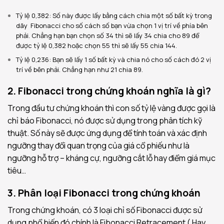
Tỷ lệ 0,382: Số này được lấy bằng cách chia một số bất kỳ trong
dãy Fibonacci cho số cách số bạn vừa chọn 1 vị trí về phía bên
phải. Chẳng hạn bạn chọn số 34 thì sẽ lấy 34 chia cho 89 để
được tỷ lệ 0,382 hoặc chọn 55 thì sẽ lấy 55 chia 144.
Tỷ lệ 0,236: Bạn sẽ lấy 1 số bất kỳ và chia nó cho số cách đó 2 vị
trí về bên phải. Chẳng hạn như 21 chia 89.
2. Fibonacci trong chứng khoán nghĩa là gì?
Trong đầu tư chứng khoán thì con số tỷ lệ vàng được gọi là
chỉ báo Fibonacci, nó được sử dụng trong phân tích kỹ
thuật. Số này sẽ được ứng dụng để tính toán và xác định
ngưỡng thay đổi quan trọng của giá cổ phiếu như là
ngưỡng hỗ trợ – kháng cự, ngưỡng cắt lỗ hay điểm giá mục
tiêu…
3. Phân loại Fibonacci trong chứng khoán
Trong chứng khoán, có 3 loại chỉ số Fibonacci được sử
dụng phổ biến đó chính là Fibonacci Retracement ( Hay