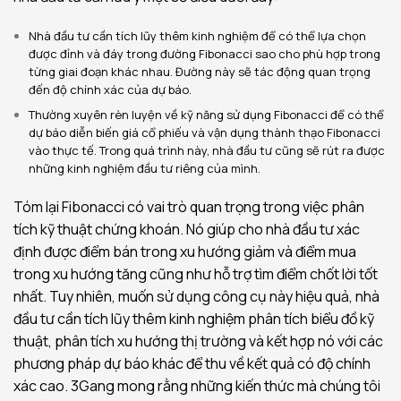
Nhà đầu tư cần tích lũy thêm kinh nghiệm để có thể lựa chọn
được đỉnh và đáy trong đường Fibonacci sao cho phù hợp trong
từng giai đoạn khác nhau. Đường này sẽ tác động quan trọng
đến độ chính xác của dự báo.
Thường xuyên rèn luyện về kỹ năng sử dụng Fibonacci để có thể
dự báo diễn biến giá cổ phiếu và vận dụng thành thạo Fibonacci
vào thực tế. Trong quá trình này, nhà đầu tư cũng sẽ rút ra được
những kinh nghiệm đầu tư riêng của mình.
Tóm lại Fibonacci có vai trò quan trọng trong việc phân
tích kỹ thuật chứng khoán. Nó giúp cho nhà đầu tư xác
định được điểm bán trong xu hướng giảm và điểm mua
trong xu hướng tăng cũng như hỗ trợ tìm điểm chốt lời tốt
nhất. Tuy nhiên, muốn sử dụng công cụ này hiệu quả, nhà
đầu tư cần tích lũy thêm kinh nghiệm phân tích biểu đồ kỹ
thuật, phân tích xu hướng thị trường và kết hợp nó với các
phương pháp dự báo khác để thu về kết quả có độ chính
xác cao. 3Gang mong rằng những kiến thức mà chúng tôi