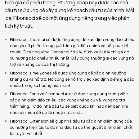
biến giá cổ phiếu trong. Phương pháp này được các nhà
đầu tư sử dụng để xây dựng kế hoạch đầu tư của mình. Mỗi
loại Fibonacci sẽ có một ứng dụng riêng trong việc phân
tích kỹ thuật.
Fibonacci thoái lui sẽ được ứng dụng để xác định vùng đảo chiều
của giá cổ phiếu trong quá trình giá điều chỉnh và hồi phục kỹ
thuật. Ở các ngưỡng Fibonacci 38.2%, 50% và 61.8% thì giá có
xu hướng đảo chiều nhiều nhất. Đây cũng thường là các vùng hỗ
trợ và kháng cự của thị trường.
Fibonacci Time Zones sẽ được ứng dụng để xác định ngưỡng
kháng cự và hỗ trợ. Nó cũng sẽ hỗ trợ việc xác định điểm giá đảo
chiều trong xu hướng hiện hành.
Fibonacci Fans và Fibonacci Arc sẽ được ứng dụng trong việc
xác định điểm đảo chiều, các vùng kháng cự và vùng hỗ trợ
tiềm năng. Từ đó, nhà đầu tư sẽ biết được khi nào nên bán, khi
nào nên mua để có lợi nhuận tốt nhất.
Fibonacci Extension sẽ giúp nhà đầu tư xác định điểm dừng của
xu hướng hiện tại, từ đó nhà đầu tư có thể quyết định điểm chốt
lời tuyệt vời nhất.