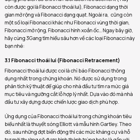
còn được gọi là Fibonacci thoái lui), Fibonacci dạng thời
gian mở rộng và Fibonacci dạng quạt. Ngoài ra, cũng còn
một số loại Fibonacci khác như Fibonacci vùng thời gian,
Fibonacci mở rộng, Fibonacci hình xoắn ốc… Ngay bây giờ,
hãy cùng 3Gang tìm hiểu sâu hơn về các loại Fibonacci này
bạn nhé:
3.1 Fibonacci thoái lui (Fibonacci Retracement)
Fibonacci thoái lui được coi là chỉ báo Fibonacci thông
dụng nhất trong chứng khoán. Nó được sử dụng trong
phân tích kỹ thuật để giúp cho nhà đầu tư tìm ra mức giá
mục tiêu và ngưỡng cắt lỗ hợp lý nhất. Dựa vào đó mà nhà
đầu tư xây dựng được chiến lược giao dịch phù hợp.
Ứng dụng của Fibonacci thoái lui trong chứng khoán tiêu
biểu nhất là thuyết sóng Elliott và mẫu hình Gartley. Theo
đó, sau những đợt biến động thì các mức kháng cự và hỗ
trợ mới thường sẽ được hình thành trùng hoặc là gần với