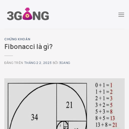
Chuyển
đến
nội
dung
CHỨNG KHOÁN
Fibonacci là gì?
ĐĂNG TRÊN
THÁNG 2 2, 2023
BỞI
3GANG