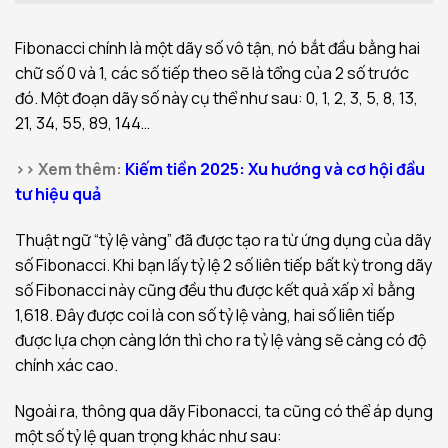
Fibonacci chính là một dãy số vô tận, nó bắt đầu bằng hai
chữ số 0 và 1, các số tiếp theo sẽ là tổng của 2 số trước
đó. Một đoạn dãy số này cụ thể như sau: 0, 1, 2, 3, 5, 8, 13,
21, 34, 55, 89, 144…
>> Xem thêm:
Kiếm tiền 2025: Xu hướng và cơ hội đầu
tư hiệu quả
Thuật ngữ “tỷ lệ vàng” đã được tạo ra từ ứng dụng của dãy
số Fibonacci. Khi bạn lấy tỷ lệ 2 số liên tiếp bất kỳ trong dãy
số Fibonacci này cũng đều thu được kết quả xấp xỉ bằng
1,618. Đây được coi là con số tỷ lệ vàng, hai số liên tiếp
được lựa chọn càng lớn thì cho ra tỷ lệ vàng sẽ càng có độ
chính xác cao.
Ngoài ra, thông qua dãy Fibonacci, ta cũng có thể áp dụng
một số tỷ lệ quan trọng khác như sau: