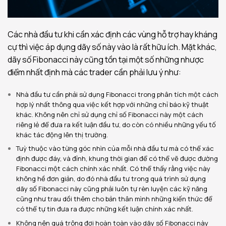
Các nhà đầu tư khi cần xác định các vùng hỗ trợ hay kháng
cự thì việc áp dụng dãy số này vào là rất hữu ích. Mặt khác,
dãy số Fibonacci này cũng tồn tại một số những nhược
điểm nhất định mà các trader cần phải lưu ý như:
Nhà đầu tư cần phải sử dụng Fibonacci trong phân tích một cách
hợp lý nhất thông qua việc kết hợp với những chỉ báo kỹ thuật
khác. Không nên chỉ sử dụng chỉ số Fibonacci này một cách
riêng lẻ để đưa ra kết luận đầu tư, do còn có nhiều những yếu tố
khác tác động lên thị trường.
Tuỳ thuộc vào từng góc nhìn của mỗi nhà đầu tư mà có thể xác
định được đáy, và đỉnh, khung thời gian để có thể vẽ được đường
Fibonacci một cách chính xác nhất. Có thể thấy rằng việc này
không hề đơn giản, do đó nhà đầu tư trong quá trình sử dụng
dãy số Fibonacci này cũng phải luôn tự rèn luyện các kỹ năng
cũng như trau dồi thêm cho bản thân mình những kiến thức để
có thể tự tin đưa ra được những kết luận chính xác nhất.
Không nên quá trông đợi hoàn toàn vào dãy số Fibonacci này