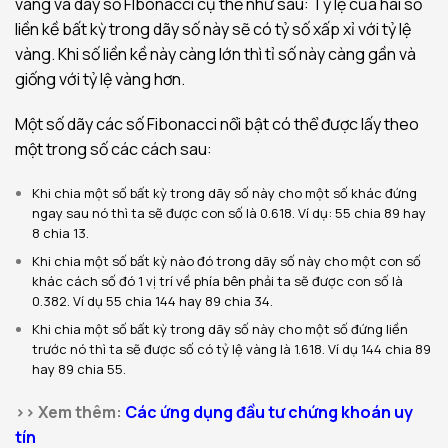
vàng và dãy số FIbonacci cụ thể như sau: Tỷ lệ của hai số
liền kề bất kỳ trong dãy số này sẽ có tỷ số xấp xỉ với tỷ lệ
vàng. Khi số liền kề này càng lớn thì tỉ số này càng gần và
giống với tỷ lệ vàng hơn.
Một số dãy các số Fibonacci nổi bật có thể được lấy theo
một trong số các cách sau:
Khi chia một số bất kỳ trong dãy số này cho một số khác đứng
ngay sau nó thì ta sẽ được con số là 0.618. Ví dụ: 55 chia 89 hay
8 chia 13.
Khi chia một số bất kỳ nào đó trong dãy số này cho một con số
khác cách số đó 1 vị trí về phía bên phải ta sẽ được con số là
0.382. Ví dụ 55 chia 144 hay 89 chia 34.
Khi chia một số bất kỳ trong dãy số này cho một số đứng liền
trước nó thì ta sẽ được số có tỷ lệ vàng là 1.618. Ví dụ 144 chia 89
hay 89 chia 55.
>> Xem thêm:
Các ứng dụng đầu tư chứng khoán uy
tín