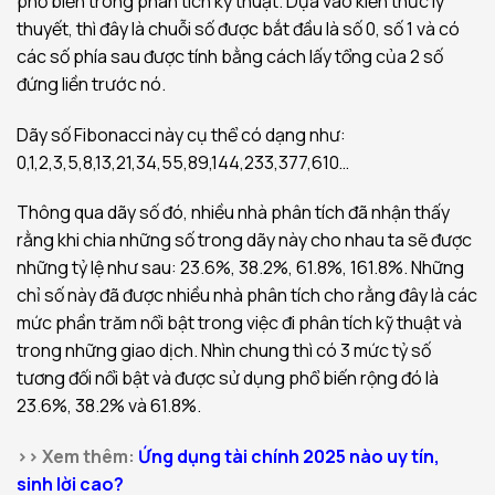
phổ biến trong phân tích kỹ thuật. Dựa vào kiến thức lý
thuyết, thì đây là chuỗi số được bắt đầu là số 0, số 1 và có
các số phía sau được tính bằng cách lấy tổng của 2 số
đứng liền trước nó.
Dãy số Fibonacci này cụ thể có dạng như:
0,1,2,3,5,8,13,21,34,55,89,144,233,377,610…
Thông qua dãy số đó, nhiều nhà phân tích đã nhận thấy
rằng khi chia những số trong dãy này cho nhau ta sẽ được
những tỷ lệ như sau: 23.6%, 38.2%, 61.8%, 161.8%. Những
chỉ số này đã được nhiều nhà phân tích cho rằng đây là các
mức phần trăm nổi bật trong việc đi phân tích kỹ thuật và
trong những giao dịch. Nhìn chung thì có 3 mức tỷ số
tương đối nổi bật và được sử dụng phổ biến rộng đó là
23.6%, 38.2% và 61.8%.
>> Xem thêm:
Ứng dụng tài chính 2025 nào uy tín,
sinh lời cao?