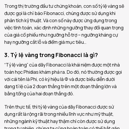
Trong thị trường đầu tư chứng khoán, con số tỷ lệ vàng sẽ
được gọi là chỉ báo Fibonacci, chúng được sử dụng khi
phân tích kỹ thuật. Và con số này được ứng dụng trong
việc tính toán, xác định những ngưỡng thay đổi quan trọng
của giá cổ phiếu như ngưỡng hỗ trợ – ngưỡng kháng cự
hay ngưỡng cắt lỗ và điểm giá mục tiêu…
3. Tỷ lệ vàng trong Fibonacci là gì?
“Tỷ lệ vàng” của dãy Fibonacci là khái niệm được một nhà
toán học Phidias khám phá ra. Do đó, nó thường được gọi
với cái tên là Phi, có ký hiệu là Φ và được biểu diễn dưới
dạng tỉ lệ của 2 đoạn thẳng trên một đoạn thẳng lớn và
bằng tổng của hai đoạn thẳng đó.
Trên thực tế, thì tỷ lệ vàng của dãy Fibonacci được sử
dụng rất là rộng rãi trong nhiều lĩnh vực như mỹ thuật,
những ngành kỹ thuật hay thậm chí còn được sử dụng
trong tự nhiên, chúng ta cũng hoàn toàn có thể bắt gặp