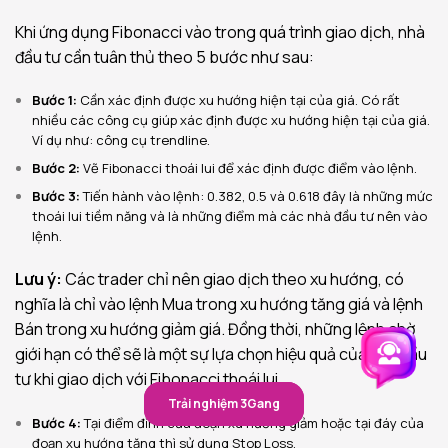
Khi ứng dụng Fibonacci vào trong quá trình giao dịch, nhà
đầu tư cần tuân thủ theo 5 bước như sau:
Bước 1:
Cần xác định được xu hướng hiện tại của giá. Có rất
nhiều các công cụ giúp xác định được xu hướng hiện tại của giá.
Ví dụ như: công cụ trendline.
Bước 2:
Vẽ Fibonacci thoái lui để xác định được điểm vào lệnh.
Bước 3:
Tiến hành vào lệnh: 0.382, 0.5 và 0.618 đây là những mức
thoái lui tiềm năng và là những điểm mà các nhà đầu tư nên vào
lệnh.
Lưu ý:
Các trader chỉ nên giao dịch theo xu hướng, có
nghĩa là chỉ vào lệnh Mua trong xu hướng tăng giá và lệnh
Bán trong xu hướng giảm giá. Đồng thời, những lệnh chờ
giới hạn có thể sẽ là một sự lựa chọn hiệu quả của nhà đầu
tư khi giao dịch với Fibonacci thoái lui.
Trải nghiệm 3Gang
Trải nghiệm 3Gang
Bước 4:
Tại điểm đỉnh của đoạn xu hướng giảm hoặc tại đáy của
đoạn xu hướng tăng thì sử dụng Stop Loss.