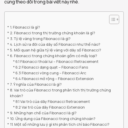
cùng theo dõi trong bài viết này nhé.
1. Fibonacci là gì?
2. Fibonacci trong thị trường chứng khoán là gì?
3. Tỷ lệ vàng trong Fibonacci là gì?
4. Lịch sử ra đời của dãy số Fibonacci như thế nào?
5. Mối quan hệ giữa tỷ lệ vàng với dãy số Fibonacci?
6. Fibonacci trong chứng khoán gồm có mấy loại?
6.1 Fibonacci thoái lui – Fibonacci Retracement
6.2 Fibonacci dạng quạt – Fibonacci Fans
6.3 Fibonacci vòng cung – Fibonacci Arc
6.4 Fibonacci mở rộng – Fibonacci Extension
7. Ý nghĩa của Fibonacci là gì?
8. Vai trò của Fibonacci trong phân tích thị trường chứng
khoán?
8.1 Vai trò của dãy Fibonacci Retracement
8.2 Vai trò của dãy Fibonacci Extension
9. Những hạn chế của Fibonacci là gì?
10. Ứng dụng của Fibonacci trong chứng khoán?
11. Một số những lưu ý gì khi phân tích chỉ báo Fibonacci?