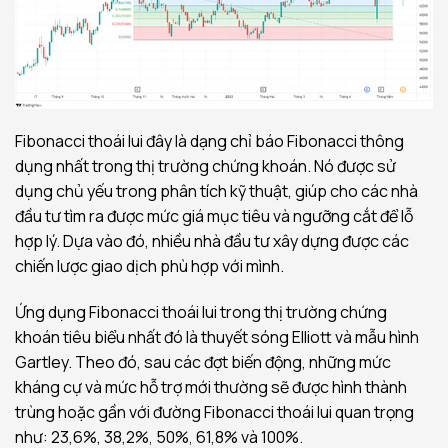
Fibonacci thoái lui đây là dạng chỉ báo Fibonacci thông
dụng nhất trong thị trường chứng khoán. Nó được sử
dụng chủ yếu trong phân tích kỹ thuật, giúp cho các nhà
đầu tư tìm ra được mức giá mục tiêu và ngưỡng cắt để lỗ
hợp lý. Dựa vào đó, nhiều nhà đầu tư xây dựng được các
chiến lược giao dịch phù hợp với mình.
Ứng dụng Fibonacci thoái lui trong thị trường chứng
khoán tiêu biểu nhất đó là thuyết sóng Elliott và mẫu hình
Gartley. Theo đó, sau các đợt biến động, những mức
kháng cự và mức hỗ trợ mới thường sẽ được hình thành
trùng hoặc gần với đường Fibonacci thoái lui quan trọng
như: 23,6%, 38,2%, 50%, 61,8% và 100%.