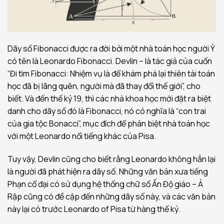
Dãy số Fibonacci được ra đời bởi một nhà toán học người Ý
có tên là Leonardo Fibonacci. Devlin – là tác giả của cuốn
“Đi tìm Fibonacci: Nhiệm vụ là để khám phá lại thiên tài toán
học đã bị lãng quên, người mà đã thay đổi thế giới”, cho
biết. Và đến thế kỷ 19, thì các nhà khoa học mới đặt ra biệt
danh cho dãy số đó là Fibonacci, nó có nghĩa là “con trai
của gia tộc Bonacci”, mục đích để phân biệt nhà toán học
với một Leonardo nổi tiếng khác của Pisa.
Tuy vậy, Devlin cũng cho biết rằng Leonardo không hẳn lại
là người đã phát hiện ra dãy số. Những văn bản xưa tiếng
Phạn cổ đại có sử dụng hệ thống chữ số Ấn Độ giáo – Ả
Rập cũng có đề cập đến những dãy số này, và các văn bản
này lại có trước Leonardo of Pisa từ hàng thế kỷ.