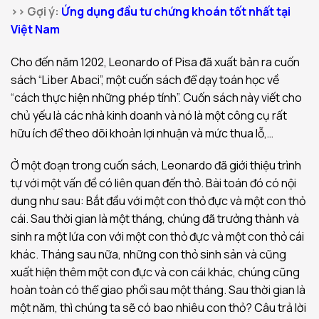
>> Gợi ý:
Ứng dụng đầu tư chứng khoán tốt nhất tại
Việt Nam
Cho đến năm 1202, Leonardo of Pisa đã xuất bản ra cuốn
sách “Liber Abaci”, một cuốn sách để dạy toán học về
“cách thực hiện những phép tính”. Cuốn sách này viết cho
chủ yếu là các nhà kinh doanh và nó là một công cụ rất
hữu ích để theo dõi khoản lợi nhuận và mức thua lỗ,…
Ở một đoạn trong cuốn sách, Leonardo đã giới thiệu trình
tự với một vấn đề có liên quan đến thỏ. Bài toán đó có nội
dung như sau: Bắt đầu với một con thỏ đực và một con thỏ
cái. Sau thời gian là một tháng, chúng đã trưởng thành và
sinh ra một lứa con với một con thỏ đực và một con thỏ cái
khác. Tháng sau nữa, những con thỏ sinh sản và cũng
xuất hiện thêm một con đực và con cái khác, chúng cũng
hoàn toàn có thể giao phối sau một tháng. Sau thời gian là
một năm, thì chúng ta sẽ có bao nhiêu con thỏ? Câu trả lời