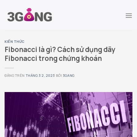
Chuyển
đến
nội
dung
KIẾN THỨC
Fibonacci là gì? Cách sử dụng dãy
Fibonacci trong chứng khoán
ĐĂNG TRÊN
THÁNG 3 2, 2023
BỞI
3GANG