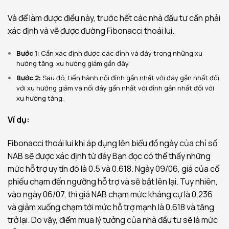
Và để làm được điều này, trước hết các nhà đầu tư cần phải
xác định và vẽ được đường Fibonacci thoái lui.
Bước 1:
Cần xác định được các đỉnh và đáy trong những xu
hướng tăng, xu hướng giảm gần đây.
Bước 2:
Sau đó, tiến hành nối đỉnh gần nhất với đáy gần nhất đối
với xu hướng giảm và nối đáy gần nhất với đỉnh gần nhất đối với
xu hướng tăng.
Ví dụ:
Fibonacci thoái lui khi áp dụng lên biểu đồ ngày của chỉ số
NAB sẽ được xác định từ đáy Bạn đọc có thể thấy những
mức hỗ trợ uy tín đó là 0.5 và 0.618. Ngày 09/06, giá của cổ
phiếu chạm đến ngưỡng hỗ trợ và sẽ bật lên lại. Tuy nhiên,
vào ngày 06/07, thì giá NAB chạm mức kháng cự là 0.236
và giảm xuống chạm tới mức hỗ trợ mạnh là 0.618 và tăng
trở lại. Do vậy, điểm mua lý tưởng của nhà đầu tư sẽ là mức