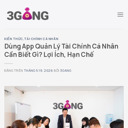
Chuyển
đến
nội
dung
KIẾN THỨC
,
TÀI CHÍNH CÁ NHÂN
Dùng App Quản Lý Tài Chính Cá Nhân
Cần Biết Gì? Lợi Ích, Hạn Chế
ĐĂNG TRÊN
THÁNG 5 19, 2026
BỞI
3GANG