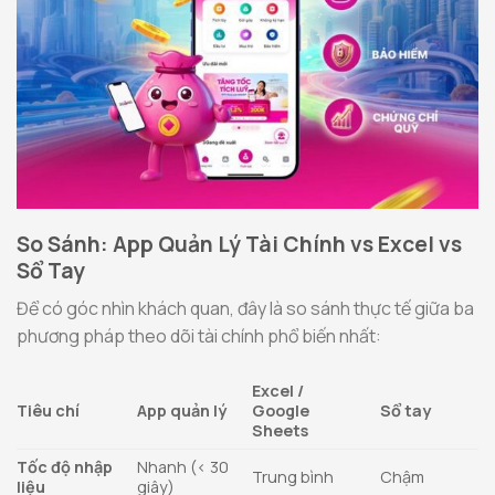
So Sánh: App Quản Lý Tài Chính vs Excel vs
Sổ Tay
Để có góc nhìn khách quan, đây là so sánh thực tế giữa ba
phương pháp theo dõi tài chính phổ biến nhất:
Excel /
Tiêu chí
App quản lý
Google
Sổ tay
Sheets
Tốc độ nhập
Nhanh (< 30
Trung bình
Chậm
liệu
giây)