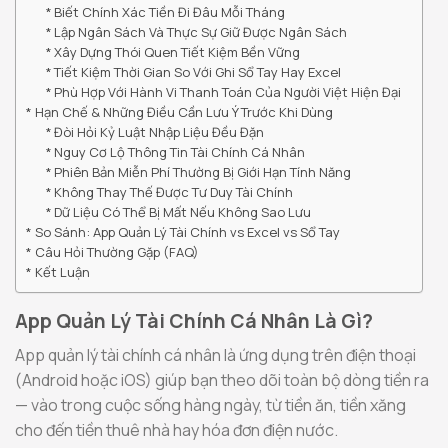
Biết Chính Xác Tiền Đi Đâu Mỗi Tháng
Lập Ngân Sách Và Thực Sự Giữ Được Ngân Sách
Xây Dựng Thói Quen Tiết Kiệm Bền Vững
Tiết Kiệm Thời Gian So Với Ghi Sổ Tay Hay Excel
Phù Hợp Với Hành Vi Thanh Toán Của Người Việt Hiện Đại
Hạn Chế & Những Điều Cần Lưu Ý Trước Khi Dùng
Đòi Hỏi Kỷ Luật Nhập Liệu Đều Đặn
Nguy Cơ Lộ Thông Tin Tài Chính Cá Nhân
Phiên Bản Miễn Phí Thường Bị Giới Hạn Tính Năng
Không Thay Thế Được Tư Duy Tài Chính
Dữ Liệu Có Thể Bị Mất Nếu Không Sao Lưu
So Sánh: App Quản Lý Tài Chính vs Excel vs Sổ Tay
Câu Hỏi Thường Gặp (FAQ)
Kết Luận
App Quản Lý Tài Chính Cá Nhân Là Gì?
App quản lý tài chính cá nhân là ứng dụng trên điện thoại
(Android hoặc iOS) giúp bạn theo dõi toàn bộ dòng tiền ra
— vào trong cuộc sống hàng ngày, từ tiền ăn, tiền xăng
cho đến tiền thuê nhà hay hóa đơn điện nước.