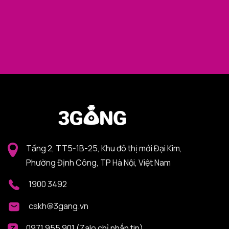
Tầng 2, TT5-1B-25, Khu đô thị mới Đại Kim,
Phường Định Công, TP Hà Nội, Việt Nam
1900 3492
cskh@3gang.vn
0971 955 901 (Zalo chỉ nhắn tin)