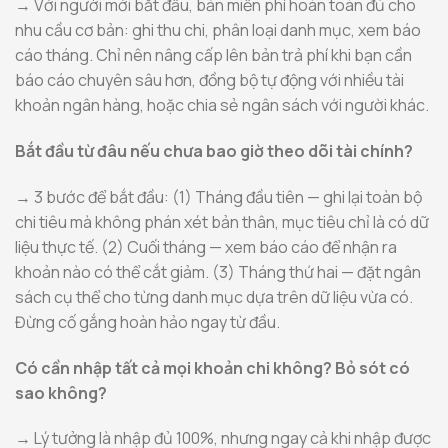
→ Với người mới bắt đầu, bản miễn phí hoàn toàn đủ cho
nhu cầu cơ bản: ghi thu chi, phân loại danh mục, xem báo
cáo tháng. Chỉ nên nâng cấp lên bản trả phí khi bạn cần
báo cáo chuyên sâu hơn, đồng bộ tự động với nhiều tài
khoản ngân hàng, hoặc chia sẻ ngân sách với người khác.
Bắt đầu từ đâu nếu chưa bao giờ theo dõi tài chính?
→ 3 bước để bắt đầu: (1) Tháng đầu tiên — ghi lại toàn bộ
chi tiêu mà không phán xét bản thân, mục tiêu chỉ là có dữ
liệu thực tế. (2) Cuối tháng — xem báo cáo để nhận ra
khoản nào có thể cắt giảm. (3) Tháng thứ hai — đặt ngân
sách cụ thể cho từng danh mục dựa trên dữ liệu vừa có.
Đừng cố gắng hoàn hảo ngay từ đầu.
Có cần nhập tất cả mọi khoản chi không? Bỏ sót có
sao không?
→ Lý tưởng là nhập đủ 100%, nhưng ngay cả khi nhập được