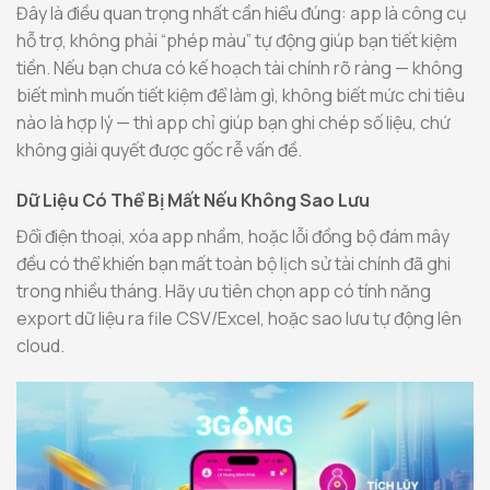
Đây là điều quan trọng nhất cần hiểu đúng: app là công cụ
hỗ trợ, không phải “phép màu” tự động giúp bạn tiết kiệm
tiền. Nếu bạn chưa có kế hoạch tài chính rõ ràng — không
biết mình muốn tiết kiệm để làm gì, không biết mức chi tiêu
nào là hợp lý — thì app chỉ giúp bạn ghi chép số liệu, chứ
không giải quyết được gốc rễ vấn đề.
Dữ Liệu Có Thể Bị Mất Nếu Không Sao Lưu
Đổi điện thoại, xóa app nhầm, hoặc lỗi đồng bộ đám mây
đều có thể khiến bạn mất toàn bộ lịch sử tài chính đã ghi
trong nhiều tháng. Hãy ưu tiên chọn app có tính năng
export dữ liệu ra file CSV/Excel, hoặc sao lưu tự động lên
cloud.