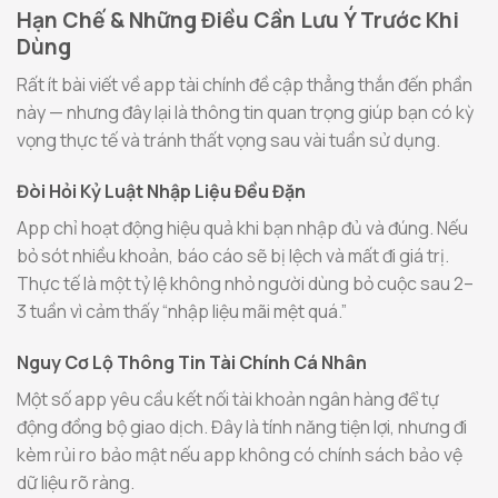
Hạn Chế & Những Điều Cần Lưu Ý Trước Khi
Dùng
Rất ít bài viết về app tài chính đề cập thẳng thắn đến phần
này — nhưng đây lại là thông tin quan trọng giúp bạn có kỳ
vọng thực tế và tránh thất vọng sau vài tuần sử dụng.
Đòi Hỏi Kỷ Luật Nhập Liệu Đều Đặn
App chỉ hoạt động hiệu quả khi bạn nhập đủ và đúng. Nếu
bỏ sót nhiều khoản, báo cáo sẽ bị lệch và mất đi giá trị.
Thực tế là một tỷ lệ không nhỏ người dùng bỏ cuộc sau 2–
3 tuần vì cảm thấy “nhập liệu mãi mệt quá.”
Nguy Cơ Lộ Thông Tin Tài Chính Cá Nhân
Một số app yêu cầu kết nối tài khoản ngân hàng để tự
động đồng bộ giao dịch. Đây là tính năng tiện lợi, nhưng đi
kèm rủi ro bảo mật nếu app không có chính sách bảo vệ
dữ liệu rõ ràng.