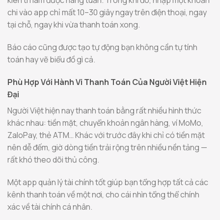
kiên trì làm được hàng tuần. Trong khi đó, nhập một khoản
chi vào app chỉ mất 10–30 giây ngay trên điện thoại, ngay
tại chỗ, ngay khi vừa thanh toán xong.
Báo cáo cũng được tạo tự động bạn không cần tự tính
toán hay vẽ biểu đồ gì cả.
Phù Hợp Với Hành Vi Thanh Toán Của Người Việt Hiện
Đại
Người Việt hiện nay thanh toán bằng rất nhiều hình thức
khác nhau: tiền mặt, chuyển khoản ngân hàng, ví MoMo,
ZaloPay, thẻ ATM… Khác với trước đây khi chỉ có tiền mặt
nên dễ đếm, giờ dòng tiền trải rộng trên nhiều nền tảng —
rất khó theo dõi thủ công.
Một app quản lý tài chính tốt giúp bạn tổng hợp tất cả các
kênh thanh toán về một nơi, cho cái nhìn tổng thể chính
xác về tài chính cá nhân.