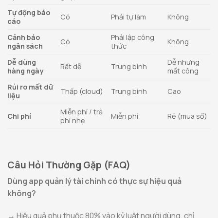
Tự động báo
Có
Phải tự làm
Không
cáo
Cảnh báo
Phải lập công
Có
Không
ngân sách
thức
Dễ dùng
Dễ nhưng
Rất dễ
Trung bình
hàng ngày
mất công
Rủi ro mất dữ
Thấp (cloud)
Trung bình
Cao
liệu
Miễn phí / trả
Chi phí
Miễn phí
Rẻ (mua sổ)
phí nhẹ
Câu Hỏi Thường Gặp (FAQ)
Dùng app quản lý tài chính có thực sự hiệu quả
không?
→ Hiệu quả phụ thuộc 80% vào kỷ luật người dùng, chỉ