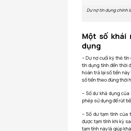
Dư nợ tín dụng chính l
Một số khái 
dụng
– Dư nợ cuối kỳ thẻ tí
tín dụng tính đến thời
hoàn trả lại số tiền này
số tiền theo đúng thời h
– Số dư khả dụng của t
phép sử dụng để rút tiề
– Số dư tạm tính của 
được tạm tính khi kỳ sa
tạm tính này là giúp k