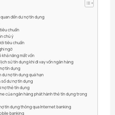
n quan đến dư nợ tín dụng
g
 tiêu chuẩn
ần chú ý
ưới tiêu chuẩn
ghi ngờ
ó khả năng mất vốn
ịch sử tín dụng khi đi vay vốn ngân hàng
nợ tín dụng
n dư nợ tín dụng quá hạn
 số dư nợ tín dụng
 nợ thẻ tín dụng
line của ngân hàng phát hành thẻ tín dụng trong
 nợ tín dụng thông qua Internet banking
Mobile banking