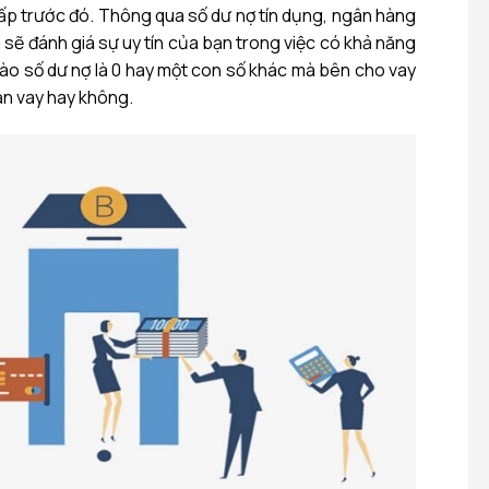
p trước đó. Thông qua số dư nợ tín dụng, ngân hàng
h sẽ đánh giá sự uy tín của bạn trong việc có khả năng
vào số dư nợ là 0 hay một con số khác mà bên cho vay
ạn vay hay không.