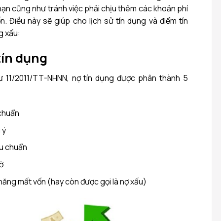
hạn cũng như tránh việc phải chịu thêm các khoản phí
 Điều này sẽ giúp cho lịch sử tín dụng và điểm tín
g xấu:
tín dụng
ư 11/2011/TT-NHNN, nợ tín dụng được phân thành 5
 chuẩn
 ý
êu chuẩn
gờ
năng mất vốn (hay còn được gọi là nợ xấu)