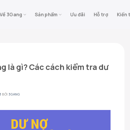
Về 3Gang
Sản phẩm
Ưu đãi
Hỗ trợ
Kiến 
g là gì? Các cách kiểm tra dư
3
BỞI
3GANG