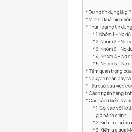
Dư nợ tín dụng là gì?
Một số khái niệm liê
Phân loại nợ tín dụn
1. Nhóm 1 – Nợ đủ
2. Nhóm 2 – Nợ c
3. Nhóm 3 – Nợ d
4. Nhóm 4 – Nợ n
5. Nhóm 5 – Nợ c
Tầm quan trọng của l
Nguyên nhân gây ra 
Hậu quả của việc cò
Cách ngân hàng tính
Các cách kiểm tra dư
1. Gọi vào số Hot
giờ hành chính
2. Kiểm tra số dư
3. Kiểm tra qua 