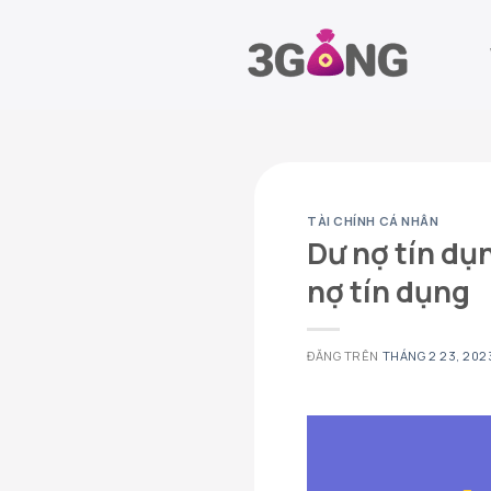
Chuyển
đến
nội
dung
TÀI CHÍNH CÁ NHÂN
Dư nợ tín dụn
nợ tín dụng
ĐĂNG TRÊN
THÁNG 2 23, 202