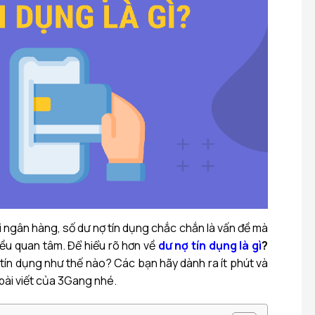
ại ngân hàng, số dư nợ tín dụng chắc chắn là vấn đề mà
ều quan tâm. Để hiểu rõ hơn về
dư nợ tín dụng là gì
?
 tín dụng như thế nào? Các bạn hãy dành ra ít phút và
bài viết của 3Gang nhé.