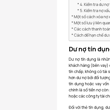
4. Kiểm tra dư nợ
5. Kiểm tra nợ x
Một số cách xóa nợ 
Một số lưu ý liên qu
Các cách thanh toán
Cách để hạn chế dư 
Dư nợ tín dụng
Dư nợ tín dụng là nhữn
khách hàng (bên vay) 
tín chấp, không có tài
hơn dư nợ bởi đối tượn
tín dụng hoặc vay vốn 
chính là số tiền nợ cò
hoặc các công ty tài ch
Đối với thẻ tín dụng, d