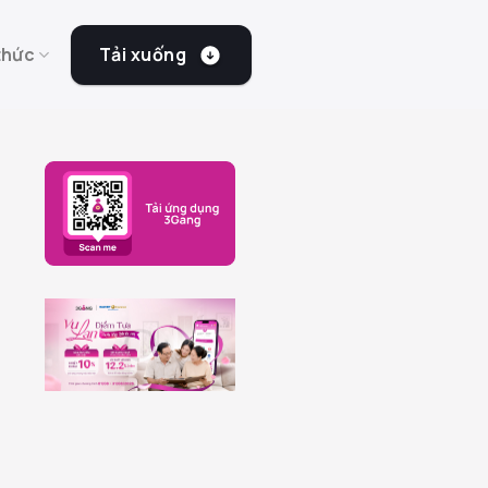
Tải xuống
thức