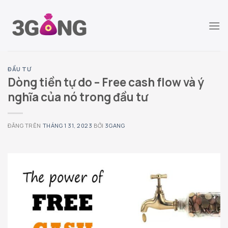
Chuyển
đến
nội
dung
ĐẦU TƯ
Dòng tiền tự do – Free cash flow và ý
nghĩa của nó trong đầu tư
ĐĂNG TRÊN
THÁNG 1 31, 2023
BỞI
3GANG