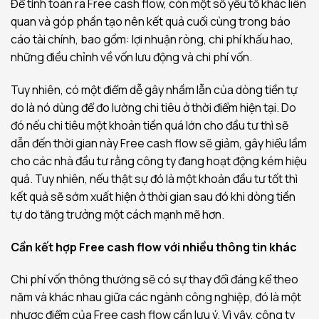
Để tính toán ra Free cash flow, còn một số yếu tố khác liên
quan và góp phần tạo nên kết quả cuối cùng trong báo
cáo tài chính, bao gồm: lợi nhuận ròng, chi phí khấu hao,
những điều chỉnh về vốn lưu động và chi phí vốn.
Tuy nhiên, có một điểm dễ gây nhầm lẫn của dòng tiền tự
do là nó dùng để đo lường chi tiêu ở thời điểm hiện tại. Do
đó nếu chi tiêu một khoản tiền quá lớn cho đầu tư thì sẽ
dẫn đến thời gian này Free cash flow sẽ giảm, gây hiểu lầm
cho các nhà đầu tư rằng công ty đang hoạt động kém hiệu
quả. Tuy nhiên, nếu thật sự đó là một khoản đầu tư tốt thì
kết quả sẽ sớm xuất hiện ở thời gian sau đó khi dòng tiền
tự do tăng trưởng một cách mạnh mẽ hơn.
Cần kết hợp Free cash flow với nhiều thông tin khác
Chi phí vốn thông thường sẽ có sự thay đổi đáng kể theo
năm và khác nhau giữa các ngành công nghiệp, đó là một
nhược điểm của Free cash flow cần lưu ý. Vì vậy, công ty