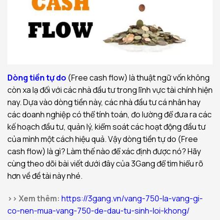
Dòng tiền tự do
(Free cash flow) là thuật ngữ vốn không
còn xa lạ đối với các nhà đầu tư trong lĩnh vực tài chính hiện
nay. Dựa vào dòng tiền này, các nhà đầu tư cá nhân hay
các doanh nghiệp có thể tính toán, đo lường để đưa ra các
kế hoạch đầu tư, quản lý, kiểm soát các hoạt động đầu tư
của mình một cách hiệu quả. Vậy dòng tiền tự do (Free
cash flow) là gì? Làm thế nào để xác định được nó? Hãy
cùng theo dõi bài viết dưới đây của 3Gang để tìm hiểu rõ
hơn về đề tài này nhé.
>> Xem thêm:
https://3gang.vn/vang-750-la-vang-gi-
co-nen-mua-vang-750-de-dau-tu-sinh-loi-khong/