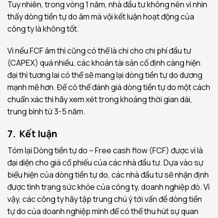
Tuy nhiên, trong vòng 1 năm, nhà đầu tư không nên vì nhìn
thấy dòng tiền tự do âm mà vội kết luận hoạt động của
công ty là không tốt.
Vì nếu FCF âm thì cũng có thể là chi cho chi phí đầu tư
(CAPEX) quá nhiều, các khoản tài sản cố định càng hiện
đại thì tương lai có thể sẽ mang lại dòng tiền tự do dương
mạnh mẽ hơn. Để có thể đánh giá dòng tiền tự do một cách
chuẩn xác thì hãy xem xét trong khoảng thời gian dài,
trung bình từ 3-5 năm.
7. Kết luận
Tóm lại Dòng tiền tự do – Free cash flow (FCF) được ví là
đại diện cho giá cổ phiếu của các nhà đầu tư. Dựa vào sự
biểu hiện của dòng tiền tự do, các nhà đầu tư sẽ nhận định
được tình trạng sức khỏe của công ty, doanh nghiệp đó. Vì
vậy, các công ty hãy tập trung chú ý tới vấn đề dòng tiền
tự do của doanh nghiệp mình để có thể thu hút sự quan