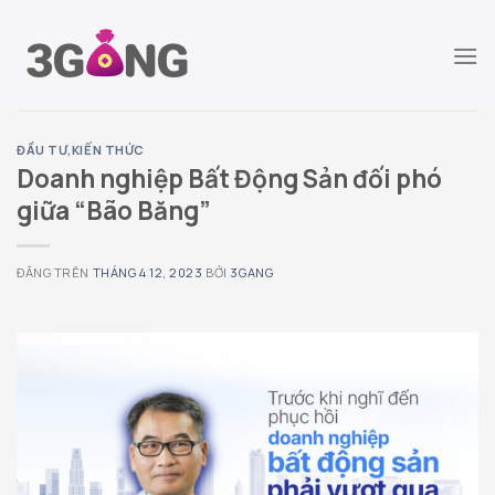
Chuyển
đến
nội
dung
ĐẦU TƯ
,
KIẾN THỨC
Doanh nghiệp Bất Động Sản đối phó
giữa “Bão Băng”
ĐĂNG TRÊN
THÁNG 4 12, 2023
BỞI
3GANG