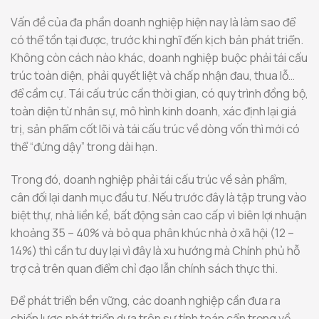
Vấn đề của đa phần doanh nghiệp hiện nay là làm sao để
có thể tồn tại được, trước khi nghĩ đến kịch bản phát triển.
Không còn cách nào khác, doanh nghiệp buộc phải tái cấu
trúc toàn diện, phải quyết liệt và chấp nhận đau, thua lỗ…
để cầm cự. Tái cấu trúc cần thời gian, có quy trình đồng bộ,
toàn diện từ nhân sự, mô hình kinh doanh, xác định lại giá
trị, sản phẩm cốt lõi và tái cấu trúc về dòng vốn thì mới có
thể “đứng dậy” trong dài hạn.
Trong đó, doanh nghiệp phải tái cấu trúc về sản phẩm,
cân đối lại danh mục đầu tư. Nếu trước đây là tập trung vào
biệt thự, nhà liền kề, bất động sản cao cấp vì biên lợi nhuận
khoảng 35 – 40% và bỏ qua phân khúc nhà ở xã hội (12 –
14%) thì cần tư duy lại vì đây là xu hướng mà Chính phủ hỗ
trợ cả trên quan điểm chỉ đạo lẫn chính sách thực thi.
Để phát triển bền vững, các doanh nghiệp cần đưa ra
chiến lược phát triển dựa trên sự tính toán cẩn trọng về