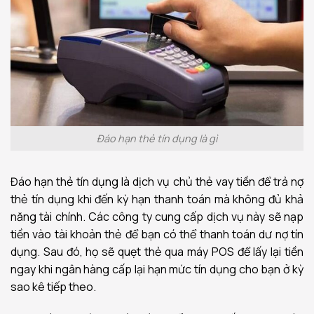
Đáo hạn thẻ tín dụng là gì
Đáo hạn thẻ tín dụng là dịch vụ chủ thẻ vay tiền để trả nợ
thẻ tín dụng khi đến kỳ hạn thanh toán mà không đủ khả
năng tài chính. Các công ty cung cấp dịch vụ này sẽ nạp
tiền vào tài khoản thẻ để bạn có thể thanh toán dư nợ tín
dụng. Sau đó, họ sẽ quẹt thẻ qua máy POS để lấy lại tiền
ngay khi ngân hàng cấp lại hạn mức tín dụng cho bạn ở kỳ
sao kê tiếp theo.