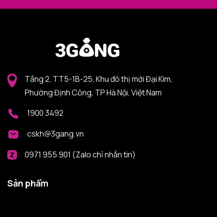
Tầng 2, TT5-1B-25, Khu đô thị mới Đại Kim,
Phường Định Công, TP Hà Nội, Việt Nam
1900 3492
cskh@3gang.vn
0971 955 901 (Zalo chỉ nhắn tin)
Sản phẩm