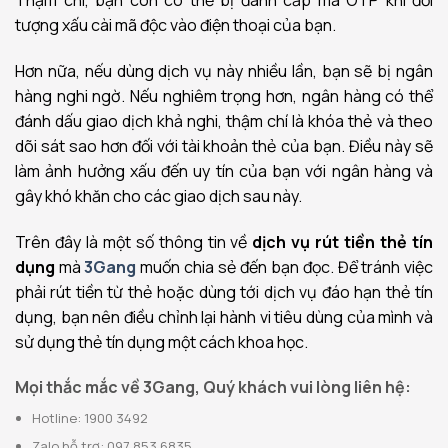
Thậm chí, bạn còn có thể bị đánh cắp mã OTP khi đối
tượng xấu cài mã độc vào điện thoại của bạn.
Hơn nữa, nếu dùng dịch vụ này nhiều lần, bạn sẽ bị ngân
hàng nghi ngờ. Nếu nghiêm trọng hơn, ngân hàng có thể
đánh dấu giao dịch khả nghi, thậm chí là khóa thẻ và theo
dõi sát sao hơn đối với tài khoản thẻ của bạn. Điều này sẽ
làm ảnh hưởng xấu đến uy tín của bạn với ngân hàng và
gây khó khăn cho các giao dịch sau này.
Trên đây là một số thông tin về
dịch vụ rút tiền thẻ tín
dụng
mà
3Gang
muốn chia sẻ đến bạn đọc. Để tránh việc
phải rút tiền từ thẻ hoặc dùng tới dịch vụ đáo hạn thẻ tín
dụng, bạn nên điều chỉnh lại hành vi tiêu dùng của mình và
sử dụng thẻ tín dụng một cách khoa học.
Mọi thắc mắc về 3Gang, Quý khách vui lòng liên hệ:
Hotline: 1900 3492
Zalo hỗ trợ: 097 853 6835