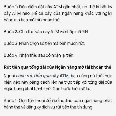
Bước 1: Đến điểm đặt cây ATM gần nhất, có thể là bất kỳ
cây ATM nào, kể cả cây của ngân hàng khác với ngân
hàng mà bạn mở tài khoản thẻ.
Bước 2: Cho thẻ vào cây ATM và nhập mã PIN.
Bước 3: Nhấn chọn số tiền mà bạn muốn rút.
Bước 4: Nhận thẻ, sau đó nhận lại tiền.
Rút tiền qua tổng đài của Ngân hàng mở tài khoản thẻ
Ngoài
cách rút tiền qua
cây ATM
, bạn cũng có thể thực
hiện việc này bằng cách liên hệ trực tiếp với tổng đài của
ngân hàng phát hành thẻ. Các bước hiện sẽ là:
Bước 1: Gọi điện thoại đến số hotline của ngân hàng phát
hành thẻ và đăng ký dịch vụ rút tiền thẻ tín dụng.