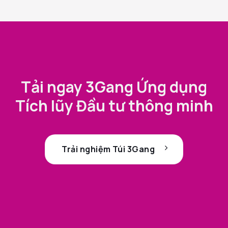
Tải ngay 3Gang Ứng dụng
Tích lũy Đầu tư thông minh
Trải nghiệm Túi 3Gang