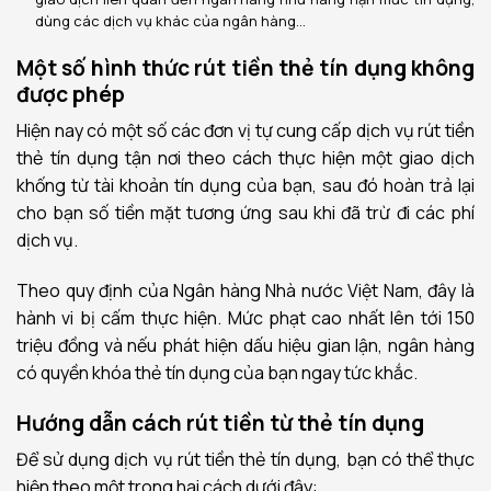
dùng các dịch vụ khác của ngân hàng…
Một số hình thức rút tiền thẻ tín dụng không
được phép
Hiện nay có một số các đơn vị tự cung cấp dịch vụ rút tiền
thẻ tín dụng tận nơi theo cách thực hiện một giao dịch
khống từ tài khoản tín dụng của bạn, sau đó hoàn trả lại
cho bạn số tiền mặt tương ứng sau khi đã trừ đi các phí
dịch vụ.
Theo quy định của Ngân hàng Nhà nước Việt Nam, đây là
hành vi bị cấm thực hiện. Mức phạt cao nhất lên tới 150
triệu đồng và nếu phát hiện dấu hiệu gian lận, ngân hàng
có quyền khóa thẻ tín dụng của bạn ngay tức khắc.
Hướng dẫn cách rút tiền từ thẻ tín dụng
Để sử dụng dịch vụ rút tiền thẻ tín dụng, bạn có thể thực
hiện theo một trong hai cách dưới đây: