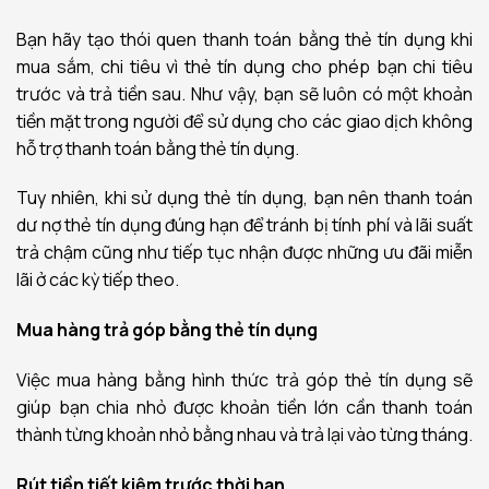
Bạn hãy tạo thói quen thanh toán bằng thẻ tín dụng khi
mua sắm, chi tiêu vì thẻ tín dụng cho phép bạn chi tiêu
trước và trả tiền sau. Như vậy, bạn sẽ luôn có một khoản
tiền mặt trong người để sử dụng cho các giao dịch không
hỗ trợ thanh toán bằng thẻ tín dụng.
Tuy nhiên, khi sử dụng thẻ tín dụng, bạn nên thanh toán
dư nợ thẻ tín dụng đúng hạn để tránh bị tính phí và lãi suất
trả chậm cũng như tiếp tục nhận được những ưu đãi miễn
lãi ở các kỳ tiếp theo.
Mua hàng trả góp bằng thẻ tín dụng
Việc mua hàng bằng hình thức trả góp thẻ tín dụng sẽ
giúp bạn chia nhỏ được khoản tiền lớn cần thanh toán
thành từng khoản nhỏ bằng nhau và trả lại vào từng tháng.
Rút tiền tiết kiệm trước thời hạn