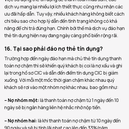
dịch vụ mang lại nhiều lợi ích thiết thực cũng như nhận các
ưu đãi hấp dẫn. Tuy vậy, nhiều khách hàng không biết cách
chi tiêu sao cho hợp lý dẫn đến tình trạng không có khả
năng để chi trả đúng hạn. Chính bởi thế mà dịch vụ đáo hạn
thẻ tín dụng hiện nay đang ngày càng phổ biến rộng rãi.
16. Tại sao phải đáo nợ thẻ tín dụng?
Trường hợp đến ngày đáo hạn mà chủ thẻ tín dụng thanh
toán nợ chậm thì sẽ khiến quý khách bị coi là nợ xấu và ghi
lại trong hồ sơ CIC và dẫn đến điểm tín dụng CIC bị giảm
xuống. Với mỗi một mốc thời gian chậm khác nhau quý
khách sẽ rơi vào một nhóm nợ khác nhau, bao gồm như:
– Nợ nhóm một:
là thanh toán nợ chậm từ 1 ngày đến 10
ngày sẽ bị ngân hàng liên hệ nhắc nhở nộp tiền.
– Nợ nhóm hai:
là khi thanh toán nợ chậm từ 10 ngày đến
90 ngày và sẽ bị tính lãi phạt cao lên đến 33%/năm.