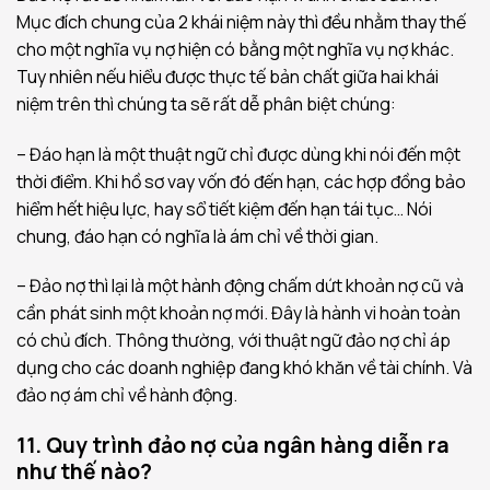
Mục đích chung của 2 khái niệm này thì đều nhằm thay thế
cho một nghĩa vụ nợ hiện có bằng một nghĩa vụ nợ khác.
Tuy nhiên nếu hiểu được thực tế bản chất giữa hai khái
niệm trên thì chúng ta sẽ rất dễ phân biệt chúng:
– Đáo hạn là một thuật ngữ chỉ được dùng khi nói đến một
thời điểm. Khi hồ sơ vay vốn đó đến hạn, các hợp đồng bảo
hiểm hết hiệu lực, hay sổ tiết kiệm đến hạn tái tục… Nói
chung, đáo hạn có nghĩa là ám chỉ về thời gian.
– Đảo nợ thì lại là một hành động chấm dứt khoản nợ cũ và
cần phát sinh một khoản nợ mới. Đây là hành vi hoàn toàn
có chủ đích. Thông thường, với thuật ngữ đảo nợ chỉ áp
dụng cho các doanh nghiệp đang khó khăn về tài chính. Và
đảo nợ ám chỉ về hành động.
11. Quy trình đảo nợ của ngân hàng diễn ra
như thế nào?