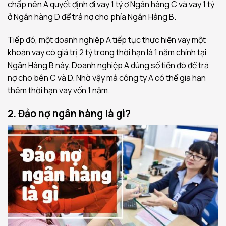
chấp nên A quyết định đi vay 1 tỷ ở Ngân hàng C và vay 1 tỷ
ở Ngân hàng D để trả nợ cho phía Ngân Hàng B.
Tiếp đó, một doanh nghiệp A tiếp tục thực hiện vay một
khoản vay có giá trị 2 tỷ trong thời hạn là 1 năm chính tại
Ngân Hàng B này. Doanh nghiệp A dùng số tiền đó để trả
nợ cho bên C và D. Nhờ vậy mà công ty A có thể gia hạn
thêm thời hạn vay vốn 1 năm.
2. Đảo nợ ngân hàng là gì?