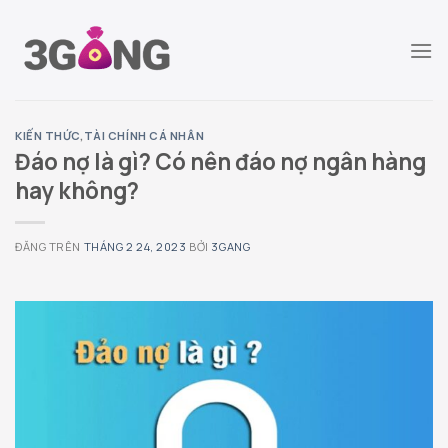
Chuyển
đến
nội
dung
KIẾN THỨC
,
TÀI CHÍNH CÁ NHÂN
Đáo nợ là gì? Có nên đáo nợ ngân hàng
hay không?
ĐĂNG TRÊN
THÁNG 2 24, 2023
BỞI
3GANG