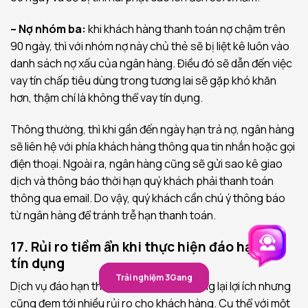
– Nợ nhóm ba:
khi khách hàng thanh toán nợ chậm trên
90 ngày, thì với nhóm nợ này chủ thẻ sẽ bị liệt kê luôn vào
danh sách nợ xấu của ngân hàng. Điều đó sẽ dẫn đến việc
vay tín chấp tiêu dùng trong tương lai sẽ gặp khó khăn
hơn, thậm chí là không thể vay tín dụng.
Thông thường, thì khi gần đến ngày hạn trả nợ, ngân hàng
sẽ liên hệ với phía khách hàng thông qua tin nhắn hoặc gọi
điện thoại. Ngoài ra, ngân hàng cũng sẽ gửi sao kê giao
dịch và thông báo thời hạn quý khách phải thanh toán
thông qua email. Do vậy, quý khách cần chú ý thông báo
từ ngân hàng để tránh trễ hạn thanh toán.
17. Rủi ro tiềm ẩn khi thực hiện đáo hạn thẻ
tín dụng
Trải nghiệm 3Gang
Trải nghiệm 3Gang
Dịch vụ đáo hạn thẻ tín dụng có thể mang lại lợi ích nhưng
cũng đem tới nhiều rủi ro cho khách hàng. Cụ thể với một