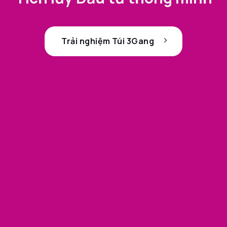
Trải nghiệm Túi 3Gang