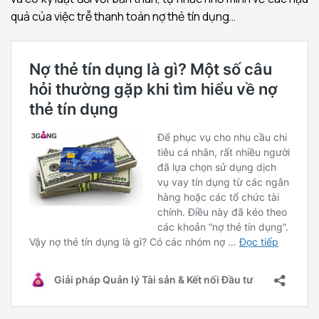
quả của việc trễ thanh toán nợ thẻ tín dụng…