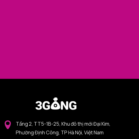
Tầng 2, TT5-1B-25, Khu đô thị mới Đại Kim,
Phường Định Công, TP Hà Nội, Việt Nam