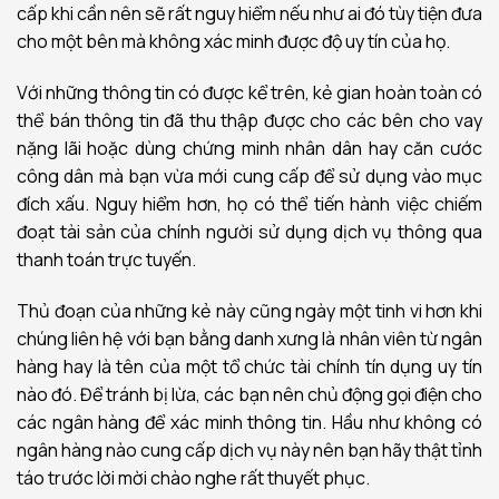
cấp khi cần nên sẽ rất nguy hiểm nếu như ai đó tùy tiện đưa
cho một bên mà không xác minh được độ uy tín của họ.
Với những thông tin có được kể trên, kẻ gian hoàn toàn có
thể bán thông tin đã thu thập được cho các bên cho vay
nặng lãi hoặc dùng chứng minh nhân dân hay căn cước
công dân mà bạn vừa mới cung cấp để sử dụng vào mục
đích xấu. Nguy hiểm hơn, họ có thể tiến hành việc chiếm
đoạt tài sản của chính người sử dụng dịch vụ thông qua
thanh toán trực tuyến.
Thủ đoạn của những kẻ này cũng ngày một tinh vi hơn khi
chúng liên hệ với bạn bằng danh xưng là nhân viên từ ngân
hàng hay là tên của một tổ chức tài chính tín dụng uy tín
nào đó. Để tránh bị lừa, các bạn nên chủ động gọi điện cho
các ngân hàng để xác minh thông tin. Hầu như không có
ngân hàng nào cung cấp dịch vụ này nên bạn hãy thật tỉnh
táo trước lời mời chào nghe rất thuyết phục.