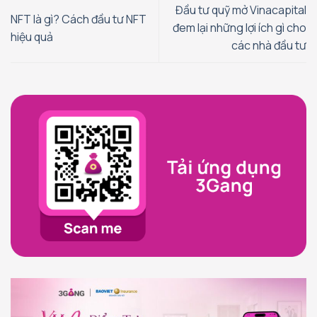
Đầu tư quỹ mở Vinacapital
NFT là gì? Cách đầu tư NFT
đem lại những lợi ích gì cho
hiệu quả
các nhà đầu tư