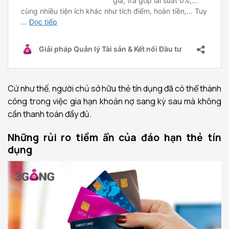
Cứ như thế, người chủ sở hữu thẻ tín dụng đã có thể thành
công trong việc gia hạn khoản nợ sang kỳ sau mà không
cần thanh toán đầy đủ.
Những rủi ro tiềm ẩn của đáo hạn thẻ tín
dụng