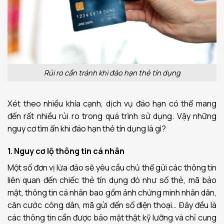
Rủi ro cần tránh khi đáo hạn thẻ tín dụng
Xét theo nhiều khía cạnh, dịch vụ đáo hạn có thể mang
đến rất nhiều rủi ro trong quá trình sử dụng. Vậy những
nguy cơ tìm ẩn khi đáo hạn thẻ tín dụng là gì?
1. Nguy cơ lộ thông tin cá nhân
Một số đơn vị lừa đảo sẽ yêu cầu chủ thể gửi các thông tin
liên quan đến chiếc thẻ tín dụng đó như số thẻ, mã bảo
mật, thông tin cá nhân bao gồm ảnh chứng minh nhân dân,
căn cước công dân, mã gửi đến số điện thoại… Đây đều là
các thông tin cần được bảo mật thật kỹ lưỡng và chỉ cung