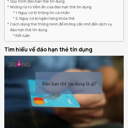
Quy trình đáo hạn thẻ tín dụng
Những rủi ro tiềm ẩn của đáo hạn thẻ tín dụng
1. Nguy cơ lộ thông tin cá nhân
2. Nguy cơ bị ngân hàng khóa thẻ
Cách dùng thẻ thông minh để không cần nhờ đến dịch vụ
đáo hạn thẻ tín dụng
Kết luận
Tìm hiểu về đáo hạn thẻ tín dụng