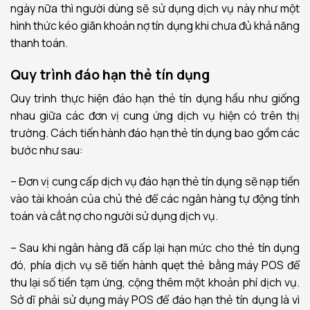
ngày nữa thì người dùng sẽ sử dụng dịch vụ này như một
hình thức kéo giãn khoản nợ tín dụng khi chưa đủ khả năng
thanh toán.
Quy trình đáo hạn thẻ tín dụng
Quy trình thực hiện đáo hạn thẻ tín dụng hầu như giống
nhau giữa các đơn vị cung ứng dịch vụ hiện có trên thị
trường.
Cách tiến hành đáo hạn thẻ tín dụng bao gồm các
bước như sau:
– Đơn vị cung cấp dịch vụ đáo hạn thẻ tín dụng sẽ nạp tiền
vào tài khoản của chủ thẻ để các ngân hàng tự động tính
toán và cắt nợ cho người sử dụng dịch vụ.
– Sau khi ngân hàng đã cấp lại hạn mức cho thẻ tín dụng
đó, phía dịch vụ sẽ tiến hành quẹt thẻ bằng máy POS để
thu lại số tiền tạm ứng, cộng thêm một khoản phí dịch vụ.
Sở dĩ phải sử dụng máy POS để đáo hạn thẻ tín dụng là vì