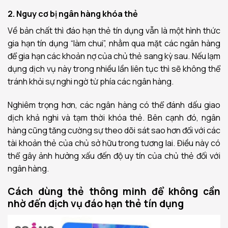
2. Nguy cơ bị ngân hàng khóa thẻ
Về bản chất thì đáo hạn thẻ tín dụng vẫn là một hình thức
gia hạn tín dụng “làm chui”, nhằm qua mặt các ngân hàng
để gia hạn các khoản nợ của chủ thẻ sang kỳ sau. Nếu lạm
dụng dịch vụ này trong nhiều lần liên tục thì sẽ không thể
tránh khỏi sự nghi ngờ từ phía các ngân hàng.
Nghiêm trọng hơn, các ngân hàng có thể đánh dấu giao
dịch khả nghi và tạm thời khóa thẻ. Bên cạnh đó, ngân
hàng cũng tăng cường sự theo dõi sát sao hơn đối với các
tài khoản thẻ của chủ sở hữu trong tương lai. Điều này có
thể gây ảnh hưởng xấu đến độ uy tín của chủ thẻ đối với
ngân hàng.
Cách dùng thẻ thông minh để không cần
nhờ đến dịch vụ đáo hạn thẻ tín dụng