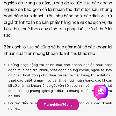
nghiệp đó trong cả năm, trong đó lợi tức của các doanh
nghiệp sẽ bao gồm cả lợi nhuận thu đạt được sau những
hoạt động kinh doanh trên, như hàng hoá, các dịch vụ trừ
đi giá thành toàn bộ sản phẩm hàng hoá và các dịch vụ đã
tiêu thụ, thuế theo quy định của pháp luật, trừ đi thuế lợi
tức.
Bên cạnh lợi tức nó cũng sẽ bao gồm một số các khoản lợi
nhuận dựa trên những khoản doanh thu khác như:
Những hoạt động tài chính của các doanh nghiệp như: hoạt
động mua bán trái phiếu, hoạt động chứng khoán, ngoại tệ, hay
như các hoạt động cho thuê tài sản là mặt bằng, thuê đất đai,
thuê các thiết bị máy móc và lãi tiền gửi ngân hàng, các khoản
lãi cổ phần và khoản lãi do góp vốn liên doanh, hoàn nhập các số
dư khoản dự phòng, giảm giá đầu tư chứng khoán ngắn hạn và
dài hạn.
Lợi tức đến từ những hoạt động bất thường của các doanh
Trải nghiệm 3Gang
Trải nghiệm 3Gang
nghiệp.