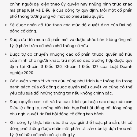
chính người đại diện theo ủy quyền hay những hình thức khác
mà pháp luật và Điều lệ của công ty quy định. Mỗi một cổ phần
phổ thông tương ứng với một số phiếu biểu quyết.
Sẽ được nhận cổ tức theo các mức độ quyết định của Đại hội
đồng cổ đông.
Được ưu tiên mua cổ phần mới và được chào bán tương ứng với
tỷ lệ phần trăm cổ phần phổ thông sở hữu.
Được tự do chuyển nhượng các cổ phần thuộc quyền sở hữu
của mình cho người khác, trừ một số các trường hợp được quy
định tại Khoản 3 Điều 120, Khoản 1 Điều 127 của Luật Doanh
nghiệp 2020.
Có quyền xem xét và tra cứu cũng như trích lục thông tin trong
danh sách của cổ đông được quyền biểu quyết và cũng có thể
yêu cầu sửa đổi những thông tin nếu không chính xác.
Được quyền xem xét và tra cứu, trích lục hoặc sao chụp các bản
Điều lệ công ty, những biên bản họp Đại hội đồng cổ đông cũng
như nghị quyết do Đại hội đồng cổ đông ban hành.
Khi công ty thực hiện các thủ tục giải thể hoặc phá sản, thì cổ
đông phổ thông được nhận một phần tài sản còn lại dựa theo với
tỷ lệ sở hữu cổ phần có tại công ty.