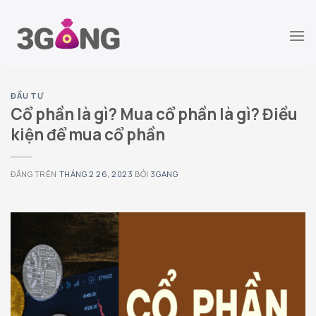
Chuyển
đến
nội
dung
ĐẦU TƯ
Cổ phần là gì? Mua cổ phần là gì? Điều
kiện để mua cổ phần
ĐĂNG TRÊN
THÁNG 2 26, 2023
BỞI
3GANG