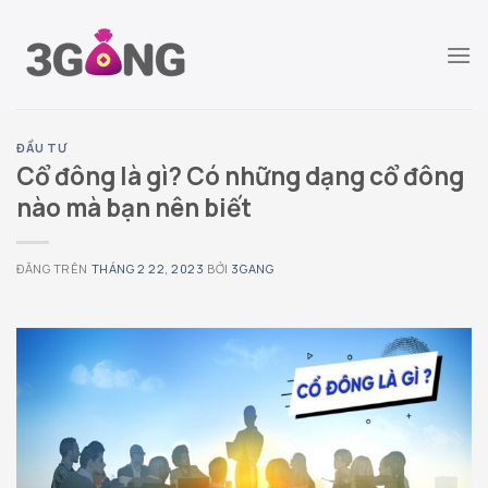
Chuyển
đến
nội
dung
ĐẦU TƯ
Cổ đông là gì? Có những dạng cổ đông
nào mà bạn nên biết
ĐĂNG TRÊN
THÁNG 2 22, 2023
BỞI
3GANG