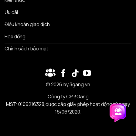
Ưu đãi
Điều khoản giao dịch
Hợp đồng
Chính sách bảo mật
© 2026 by 3gang.vn
Công ty CP 3Gang
MST: 0109216328,được cấp giấy phép hoạt động từ ngày
16/06/2020.
Trải nghiệm 3Gang
Trải nghiệm 3Gang