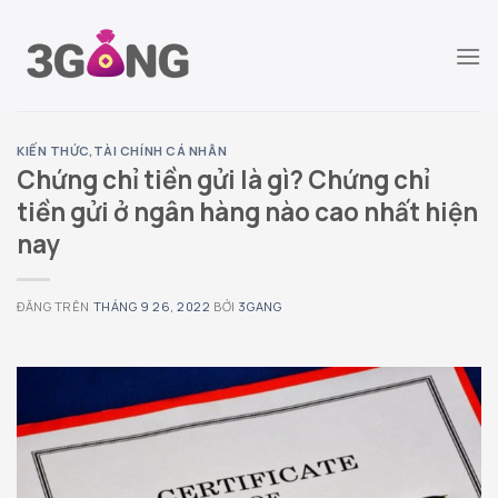
Chuyển
đến
nội
dung
KIẾN THỨC
,
TÀI CHÍNH CÁ NHÂN
Chứng chỉ tiền gửi là gì? Chứng chỉ
tiền gửi ở ngân hàng nào cao nhất hiện
nay
ĐĂNG TRÊN
THÁNG 9 26, 2022
BỞI
3GANG