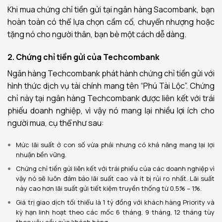
Khi mua chứng chỉ tiền gửi tại ngân hàng Sacombank, bạn
hoàn toàn có thể lựa chọn cầm cố, chuyển nhượng hoặc
tặng nó cho người thân, bạn bè một cách dễ dàng.
2. Chứng chỉ tiền gửi của Techcombank
Ngân hàng Techcombank phát hành chứng chỉ tiền gửi với
hình thức dịch vụ tài chính mang tên “Phú Tài Lộc”. Chứng
chỉ này tại ngân hàng Techcombank được liên kết với trái
phiếu doanh nghiệp, vì vậy nó mang lại nhiều lợi ích cho
người mua, cụ thể như sau:
Mức lãi suất ở con số vừa phải nhưng có khả năng mang lại lợi
nhuận bền vững.
Chứng chỉ tiền gửi liên kết với trái phiếu của các doanh nghiệp vì
vậy nó sẽ luôn đảm bảo lãi suất cao và ít bị rủi ro nhất. Lãi suất
này cao hơn lãi suất gửi tiết kiệm truyền thống từ 0.5% – 1%.
Giá trị giao dịch tối thiểu là 1 tỷ đồng với khách hàng Priority và
kỳ hạn linh hoạt theo các mốc 6 tháng, 9 tháng, 12 tháng tùy
theo yêu cầu của khách hàng.