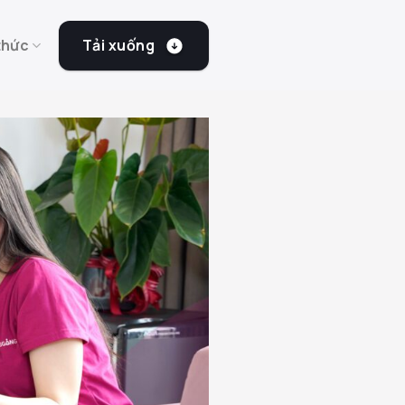
Tải xuống
thức