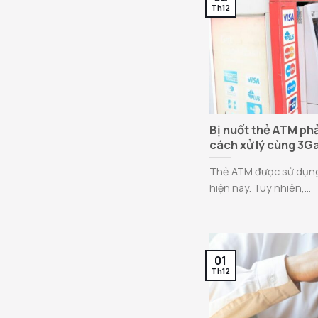
Th12
Bị nuốt thẻ ATM ph
cách xử lý cùng 3G
Thẻ ATM được sử dụng
hiện nay. Tuy nhiên,...
01
Th12