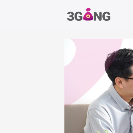
Chuyển
đến
nội
dung