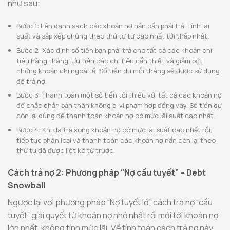
như sau:
Bước 1: Lên danh sách các khoản nợ nần cần phải trả. Tính lãi
suất và sắp xếp chúng theo thứ tự từ cao nhất tới thấp nhất.
Bước 2: Xác định số tiền bạn phải trả cho tất cả các khoản chi
tiêu hàng tháng. Ưu tiên các chi tiêu cần thiết và giảm bớt
những khoản chi ngoài lề. Số tiền dư mỗi tháng sẽ được sử dụng
để trả nợ.
Bước 3: Thanh toán một số tiền tối thiểu với tất cả các khoản nợ
để chắc chắn bản thân không bị vi phạm hợp đồng vay. Số tiền dư
còn lại dùng để thanh toán khoản nợ có mức lãi suất cao nhất.
Bước 4: Khi đã trả xong khoản nợ có mức lãi suất cao nhất rồi,
tiếp tục phân loại và thanh toán các khoản nợ nần còn lại theo
thứ tự đã được liệt kê từ trước.
Cách trả nợ 2: Phương pháp “Nợ cầu tuyết” – Debt
Snowball
Ngược lại với phương pháp “Nợ tuyết lở”, cách trả nợ “cầu
tuyết” giải quyết từ khoản nợ nhỏ nhất rồi mới tới khoản nợ
lớn nhất, không tính mức lãi. Về tính toán cách trả nợ này