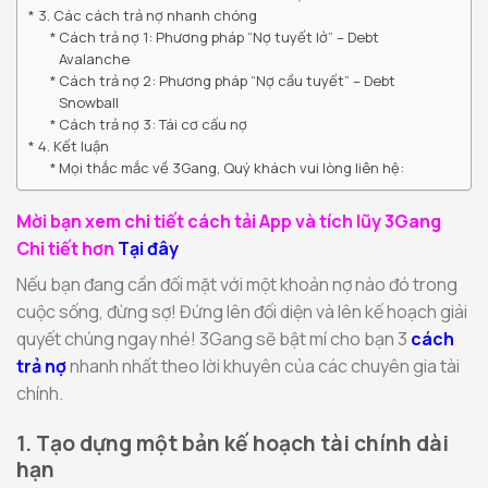
3. Các cách trả nợ nhanh chóng
Cách trả nợ 1: Phương pháp “Nợ tuyết lở” – Debt
Avalanche
Cách trả nợ 2: Phương pháp “Nợ cầu tuyết” – Debt
Snowball
Cách trả nợ 3: Tái cơ cấu nợ
4. Kết luận
Mọi thắc mắc về 3Gang, Quý khách vui lòng liên hệ:
Mời bạn xem chi tiết cách tải App và tích lũy 3Gang
Chi tiết hơn
Tại đây
Nếu bạn đang cần đối mặt với một khoản nợ nào đó trong
cuộc sống, đừng sợ! Đứng lên đối diện và lên kế hoạch giải
quyết chúng ngay nhé! 3Gang sẽ bật mí cho bạn 3
cách
trả nợ
nhanh nhất theo lời khuyên của các chuyên gia tài
chính.
1. Tạo dựng một bản kế hoạch tài chính dài
hạn