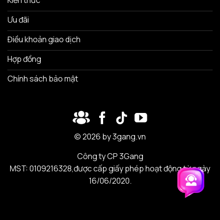
Ưu đãi
Điều khoản giao dịch
Hợp đồng
Chính sách bảo mật
© 2026 by 3gang.vn
Công ty CP 3Gang
MST: 0109216328,được cấp giấy phép hoạt động từ ngày
16/06/2020.
Trải nghiệm 3Gang
Trải nghiệm 3Gang