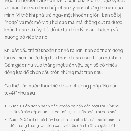
Việc trả nợ luôn rất khó khăn vì bạn phải kiên trì, tạo kỷ luật
với bản thân và chịu chấp nhận hy sinh những thú vui của
mình. Vì thế khi phải trả ngay một khoản nợ lớn, bạn dễ bị
“ngợp” và mệt mỏi vì tự hỏi sao mãi mà không dứt ra được
khỏi khoản nợ này. Từ đó dễ tạo tâm lý chán chường và
buông bỏ việc trả nợ.
Khi bắt đầu trả từ khoản nợ nhỏ tới lớn, bạn có thêm động
lực và niềm tin để tiếp tục thanh toán các khoản nợ khác.
Cảm giác như vừa thắng một trận vậy, bạn sẽ có nhiều
động lực để chiến đấu trên những mặt trận sau.
Cụ thể các bước thực hiện theo phương pháp “Nợ cầu
tuyết” như sau
Bước 1: Lên danh sách các khoản nợ nần cần phải trả. Tính lãi
suất và sắp xếp chúng theo thứ tự từ thấp nhất tới cao nhất.
Bước 2: Xác định số tiền bạn phải trả cho tất cả các khoản chi
tiêu hàng tháng. Ưu tiên các chi tiêu cần thiết và giảm bớt