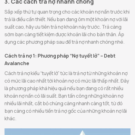
3. Các cách trả nợ nhanh chóng
Sắp xếp thứ tự quan trọng cho các khoản nợ nần trước khi
trả là điều cần thiết. Nếu bạn đang ôm một khoản nợ với lãi
suất cao, hãy ưu tiên trả nợ khoản này trước. Trả càng
sớm bạn càng tiết kiệm được khoản lãi cho bản thân. Áp
dụng các phương pháp sau để trả nợ nhanh chóng nhé.
Cách trả nợ 1: Phương pháp “Nợ tuyết lở” – Debt
Avalanche
Cách trả nợ kiểu “tuyết lở” tức là trả nợ từ những khoản nợ
có mức lãi cao nhất tới khoản nợ có mức lãi thấp nhất. Đây
là phương pháp khá hiệu quả nếu bạn đang có rất nhiều
khoản nợ nần có lãi suất. Bạn tấn công những khoản nợ
nhiều lãi nhất, cắt bỏ chúng càng nhanh càng tốt, từ đó
bạn càng có nhiều tiền trả nợ gốc của những khoản nợ lãi
khác.