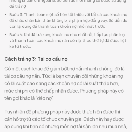
những khoản chi ngoài lề. Số tiền dư mỗi tháng sẽ được sử dụng
để trả nợ
Bước 3: Thanh toán một số tiền tối thiểu với tất cả các khoản nợ
để chắc chắn bản thân không bị vi phạm hợp đồng vay. Số tiền dư
còn lại dùng để thanh toán khoản nợ nhỏ nhất trước
Bước 4: Khi đã trả xong khoản nợ nhỏ nhất rồi, tiếp tục phân loại
và thanh toán các khoản nợ nần còn lại theo thứ tự đã được liệt
kê từ trước.
Cách trả nợ 3: Tái cơ cấu nợ
Có một cách khác để giảm bớt nợ nần nhanh chóng, đó là
tái cơ cấu nợ nần. Tức là bạn chuyển đổi những khoản nợ
có lãi suất cao sang các khoản nợ có lãi suất thấp hơn,
mức chi phí có thể chấp nhận được. Phương pháp này có
tên gọi khác là “đảo nợ”.
Tuy nhiên để phương pháp này được thực hiện được thì
cần hỗ trợ từ các tổ chức chuyên gia. Cách này hay được
áp dụng khi bạn có những món nợ tài sản lớn như mua nhà,