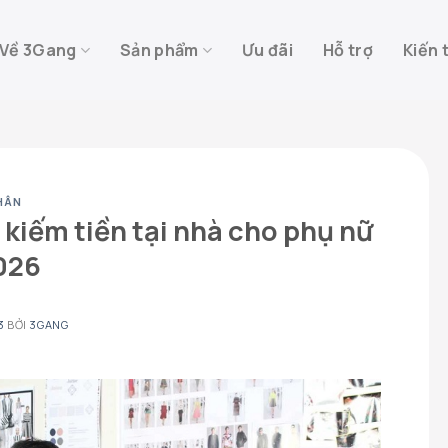
Về 3Gang
Sản phẩm
Ưu đãi
Hỗ trợ
Kiến 
HÂN
h kiếm tiền tại nhà cho phụ nữ
026
3
BỞI
3GANG