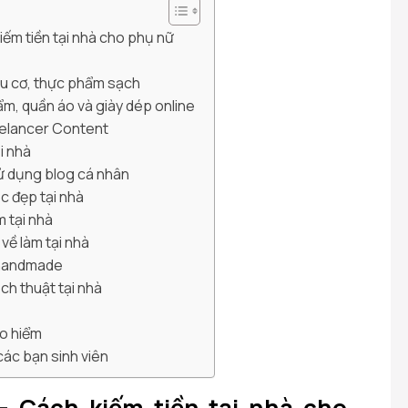
ếm tiền tại nhà cho phụ nữ
u cơ, thực phẩm sạch
m, quần áo và giày dép online
eelancer Content
ại nhà
sử dụng blog cá nhân
c đẹp tại nhà
 tại nhà
̀ làm tại nhà
g handmade
ịch thuật tại nhà
ảo hiểm
các bạn sinh viên
– Cách kiếm tiền tại nhà cho