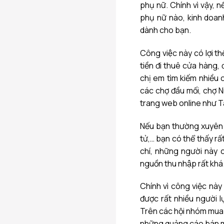
phụ nữ. Chính vì vậy, nế
phụ nữ nào, kinh doan
dành cho bạn.
Công việc này có lợi t
tiền đi thuê cửa hàng,
chị em tìm kiếm nhiều
các chợ đầu mối, chợ 
trang web online như T
Nếu bạn thường xuyên 
tử,… bạn có thể thấy r
chí, những người này 
nguồn thu nhập rất khá
Chính vì công việc này
được rất nhiều người lựa
Trên các hội nhóm mua 
những quảng cáo bán mỹ