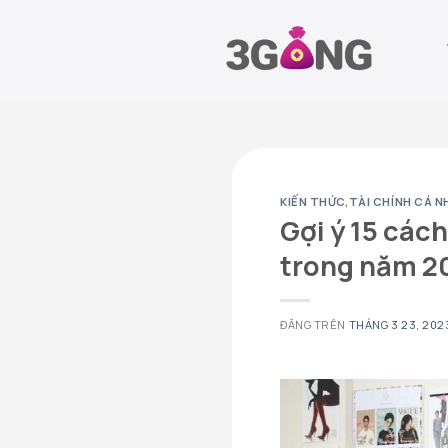
Chuyển
đến
nội
dung
KIẾN THỨC
,
TÀI CHÍNH CÁ N
Gợi ý 15 các
trong năm 2
ĐĂNG TRÊN
THÁNG 3 23, 202