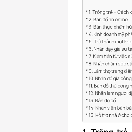
1. Trông trẻ – Cách ki
2. Bán đồ ăn online
3. Bán thực phẩm hữ
4. Kinh doanh mỹ phẩ
5. Trở thành một Fr
6. Nhận dạy gia sư t
7. Kiếm tiền từ việc 
8. Nhận chăm sóc sắ
9. Làm thợ trang điểm
10. Nhận đồ gia công vê
11. Bán đồ thủ côn
12. Nhận làm người d
13. Bán đồ cổ
14. Nhân viên bán b
15. Hỗ trợ nhà ở cho 
1. Trông trẻ 