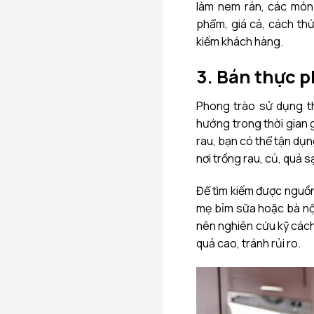
làm nem rán, các mó
phẩm, giá cả, cách th
kiếm khách hàng.
3. Bán thực p
Phong trào sử dụng thự
hướng trong thời gian gầ
rau, bạn có thể tận dụn
nơi trồng rau, củ, quả s
Để tìm kiếm được nguồ
mẹ bỉm sữa hoặc bà nộ
nên nghiên cứu kỹ cách 
quả cao, tránh rủi ro.