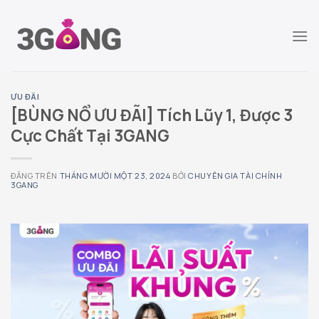
Chuyển
đến
nội
dung
ƯU ĐÃI
[BÙNG NỔ ƯU ĐÃI] Tích Lũy 1, Được 3
Cực Chất Tại 3GANG
ĐĂNG TRÊN
THÁNG MƯỜI MỘT 23, 2024
BỞI
CHUYÊN GIA TÀI CHÍNH
3GANG