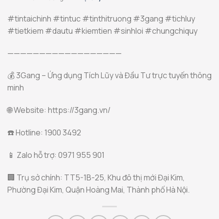
#tintaichinh #tintuc #tinthitruong #3gang #tichluy
#tietkiem #dautu #kiemtien #sinhloi #chungchiquy
——————————————————
💰 3Gang – Ứng dụng Tích Lũy và Đầu Tư trực tuyến thông
minh
🌐 Website: https://3gang.vn/
☎️ Hotline: 1900 3492
📱 Zalo hỗ trợ: 0971 955 901
🏢 Trụ sở chính: TT5-1B-25, Khu đô thị mới Đại Kim,
Phường Đại Kim, Quận Hoàng Mai, Thành phố Hà Nội.