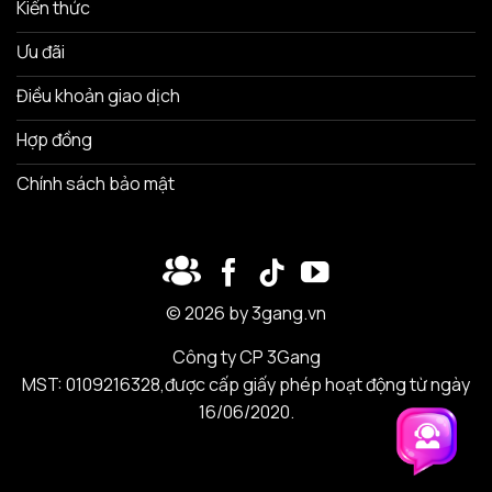
Kiến thức
Ưu đãi
Điều khoản giao dịch
Hợp đồng
Chính sách bảo mật
© 2026 by 3gang.vn
Công ty CP 3Gang
MST: 0109216328,được cấp giấy phép hoạt động từ ngày
16/06/2020.
Trải nghiệm 3Gang
Trải nghiệm 3Gang