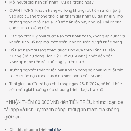
Mỗi người giới hạn chỉ nhận 1 ưu đãi trong ngày
QUAN TRỌNG: Khách hàng vui lòng không rút tiền ra rồi nạp lại
vào app 3Gang trong thời gian tham gia nhận ưu đãi nhé! Vì mọi
trường hợp rút rồi nạp lại, dù số tiền lớn hay nhỏ, đều sẽ không
được tính thưởng nữa.
Các gói tích luỹ phải được Nạp mới hoàn toàn, không áp dụng với
khoản Tích luỹ nạp mới một phần, hay chuyển từ gói khác sang.
Số tiền nạp mới tăng thêm được tính dựa trên Tổng tài sản
3Gang (Số dư đang Tích luỹ + Số dư 3Gang) chốt đến hết
23h59p ngày liền kề trước ngày diễn ưu đãi.
Trường hợp tất toán trước hạn Khách hàng sẽ nhận lãi suất tất
toán trước hạn theo quy định hiện hành của 3Gang.
Thời gian ưu đãi có hạn chỉ trong ngày 25/11/2024, sẽ kết thúc
sớm nếu giải thưởng của chương trình được trao hết.
* NHẬN THÊM 80.000 VND đến TIỀN TRIỆU khi mời bạn bè
tải app và tích lũy thành công, thời gian tham gia không
giới hạn.
Chi tiết chương trình
tại đây