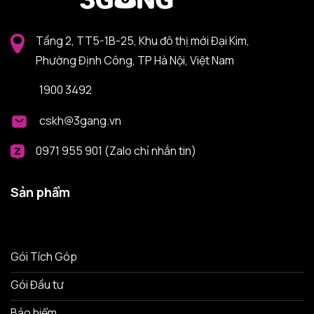
Tầng 2, TT5-1B-25, Khu đô thị mới Đại Kim,
Phường Định Công, TP Hà Nội, Việt Nam
1900 3492
cskh@3gang.vn
0971 955 901 (Zalo chỉ nhắn tin)
Sản phẩm
Gói Tích Góp
Gói Đầu tư
Bảo hiểm