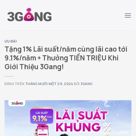
Chuyển
đến
nội
dung
ƯU ĐÃI
Tặng 1% Lãi suất/năm cùng lãi cao tới
9.1%/năm + Thưởng TIỀN TRIỆU Khi
Giới Thiệu 3Gang!
ĐĂNG TRÊN
THÁNG MƯỜI MỘT 29, 2024
BỞI
3GANG