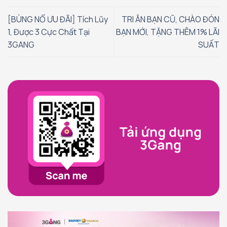
[BÙNG NỔ ƯU ĐÃI] Tích Lũy
TRI ÂN BẠN CŨ, CHÀO ĐÓN
1, Được 3 Cực Chất Tại
BẠN MỚI, TẶNG THÊM 1% LÃI
3GANG
SUẤT