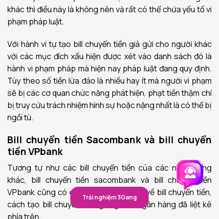
khác thì điều này là không nên và rất có thể chứa yếu tố vi
phạm pháp luật.
Với hành vi tự tạo bill chuyển tiền giả gửi cho người khác
với các mục đích xấu hiện được xét vào danh sách đó là
hành vi phạm pháp mà hiện nay pháp luật đang quy định.
Tùy theo số tiền lừa đảo là nhiều hay ít mà người vi phạm
sẽ bị các cơ quan chức năng phát hiện, phạt tiền thậm chí
bị truy cứu trách nhiệm hình sự hoặc nặng nhất là có thể bị
ngồi tù.
Bill chuyển tiền Sacombank và bill chuyển
tiền VPbank
Tương tự như các bill chuyển tiền của các ngân hàng
khác, bill chuyển tiền sacombank và bill chuyển tiền
VPbank cũng có đầy đủ các thông tin về bill chuyển tiền,
Trải nghiệm 3Gang
Trải nghiệm 3Gang
cách tạo bill chuyển tiền giống các ngân hàng đã liệt kê
phía trên.