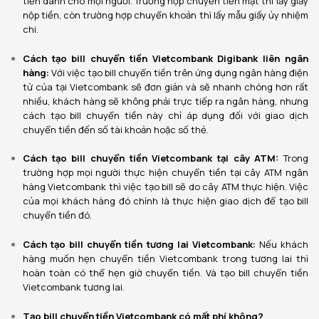
tiền dành cho mọi người. Trường hợp chuyển tiền mặt thì lấy giấy
nộp tiền, còn trường hợp chuyển khoản thì lấy mẫu giấy ủy nhiệm
chi.
Cách tạo bill chuyển tiền Vietcombank Digibank liên ngân
hàng:
Với việc tạo bill chuyển tiền trên ứng dụng ngân hàng điện
tử của tại Vietcombank sẽ đơn giản và sẽ nhanh chóng hơn rất
nhiều, khách hàng sẽ không phải trực tiếp ra ngân hàng, nhưng
cách tạo bill chuyển tiền này chỉ áp dụng đối với giao dịch
chuyển tiền đến số tài khoản hoặc số thẻ.
Cách tạo bill chuyển tiền Vietcombank tại cây ATM:
Trong
trường hợp mọi người thực hiện chuyển tiền tại cây ATM ngân
hàng Vietcombank thì việc tạo bill sẽ do cây ATM thực hiện. Việc
của mọi khách hàng đó chính là thực hiện giao dịch để tạo bill
chuyển tiền đó.
Cách tạo bill chuyển tiền tương lai Vietcombank:
Nếu khách
hàng muốn hẹn chuyển tiền Vietcombank trong tương lai thì
hoàn toàn có thể hẹn giờ chuyển tiền. Và tạo bill chuyển tiền
Vietcombank tương lai.
Tạo bill chuyển tiền Vietcombank có mất phí không?