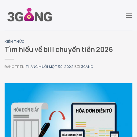
Chuyển
đến
nội
dung
KIẾN THỨC
Tìm hiểu về bill chuyển tiền 2026
ĐĂNG TRÊN
THÁNG MƯỜI MỘT 30, 2022
BỞI
3GANG