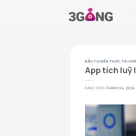
Chuyển
đến
nội
dung
ĐẦU TƯ
,
KIẾN THỨC
,
TÀI CH
App tích luỹ 
ĐĂNG TRÊN
THÁNG 9 4, 2024