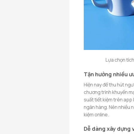
Lựa chọn tích
Tận hưởng nhiều ư
Hiện nay để thu hút ngư
chương trình khuyến mại 
suất tiết kiệm trên app 
ngân hàng. Nên nhiều ng
kiệm online.
Dễ dàng xây dựng v