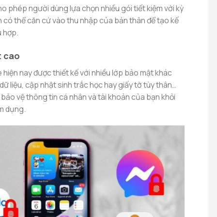
cho phép người dùng lựa chọn nhiều gói tiết kiệm với kỳ
 có thể căn cứ vào thu nhập của bản thân để tạo kế
ù hợp.
t cao
e hiện nay được thiết kế với nhiều lớp bảo mật khác
 liệu, cập nhật sinh trắc học hay giấy tờ tùy thân…
bảo vệ thông tin cá nhân và tài khoản của bạn khỏi
ạm dụng.