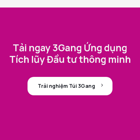
Tải ngay 3Gang Ứng dụng
Tích lũy Đầu tư thông minh
Trải nghiệm Túi 3Gang