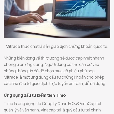
Mitrade thực chất là sàn giao dịch chứng khoán quốc tế.
Những biến động về thị trường sẽ được cập nhật nhanh
chóng trên ứng dụng. Người dùng có thể căn cứ vào
những thông tin đó để chọn mua cổ phiếu phù hợp.
Mitrade là một ứng dụng đầu tư chứng khoán cho phép
các nhà đầu tư giao dịch trực tuyến an toàn, dễ sử dụng.
Ứng dụng đầu tư kiếm tiền Timo
Timo là ứng dụng do Công ty Quản lý Quỹ VinaCapital
quản lý và vận hành. Vinacapital là quỹ đầu tư tài chính