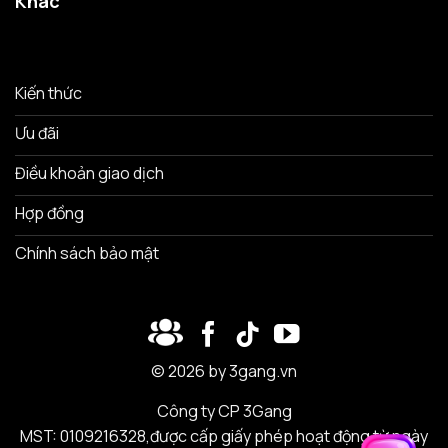
Khác
Kiến thức
Ưu đãi
Điều khoản giao dịch
Hợp đồng
Chính sách bảo mật
© 2026 by 3gang.vn
Công ty CP 3Gang
MST: 0109216328,được cấp giấy phép hoạt động từ ngày