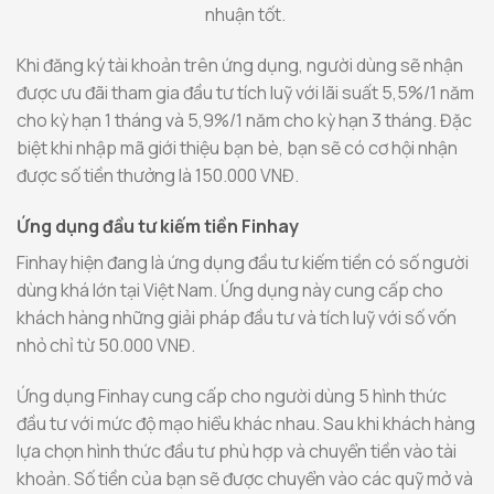
nhuận tốt.
Khi đăng ký tài khoản trên ứng dụng, người dùng sẽ nhận
được ưu đãi tham gia đầu tư tích luỹ với lãi suất 5,5%/1 năm
cho kỳ hạn 1 tháng và 5,9%/1 năm cho kỳ hạn 3 tháng. Đặc
biệt khi nhập mã giới thiệu bạn bè, bạn sẽ có cơ hội nhận
được số tiền thưởng là 150.000 VNĐ.
Ứng dụng đầu tư kiếm tiền Finhay
Finhay hiện đang là ứng dụng đầu tư kiếm tiền có số người
dùng khá lớn tại Việt Nam. Ứng dụng này cung cấp cho
khách hàng những giải pháp đầu tư và tích luỹ với số vốn
nhỏ chỉ từ 50.000 VNĐ.
Ứng dụng Finhay cung cấp cho người dùng 5 hình thức
đầu tư với mức độ mạo hiểu khác nhau. Sau khi khách hàng
lựa chọn hình thức đầu tư phù hợp và chuyển tiền vào tài
khoản. Số tiền của bạn sẽ được chuyển vào các quỹ mở và