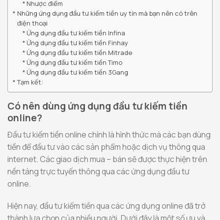
Nhược điểm
Những ứng dụng đầu tư kiếm tiền uy tín mà bạn nên có trên
điện thoại
Ứng dụng đầu tư kiếm tiền Infina
Ứng dụng đầu tư kiếm tiền Finhay
Ứng dụng đầu tư kiếm tiền Mitrade
Ứng dụng đầu tư kiếm tiền Timo
Ứng dụng đầu tư kiếm tiền 3Gang
Tạm kết:
Có nên dùng ứng dụng đầu tư kiếm tiền
online?
Đầu tư kiếm tiền online chính là hình thức mà các bạn dùng
tiền để đầu tư vào các sản phẩm hoặc dịch vụ thông qua
internet. Các giao dịch mua – bán sẽ được thực hiện trên
nền tảng trực tuyến thông qua các ứng dụng đầu tư
online.
Hiện nay, đầu tư kiếm tiền qua các ứng dụng online đã trở
thành lựa chọn của nhiều người. Dưới đây là một số ưu và