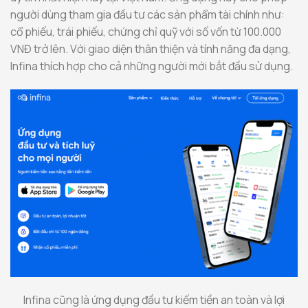
người dùng tham gia đầu tư các sản phẩm tài chính như:
cổ phiếu, trái phiếu, chứng chỉ quỹ với số vốn từ 100.000
VNĐ trở lên. Với giao diện thân thiện và tính năng đa dạng,
Infina thích hợp cho cả những người mới bắt đầu sử dụng.
Infina cũng là ứng dụng đầu tư kiếm tiền an toàn và lợi