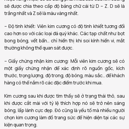
sẽ được chia theo cấp độ bảng chữ cái từ D – Z. D sẽ là
trắng nhất và Z sẽ là màu vàng nhất.
– Độ tinh khiết: Viên kim cương có độ tinh khiết tương đối
cao hơn so với các loại đá quý khác. Các tạp chất như bọt
bong bóng, vết bẩn… chỉ hiển thị khi soi kính hiển vi, mắt
thường không thể quan sát được.
– Giấy chứng nhận kim cương: Mỗi viên kim cương sẽ có
một giấy chứng nhận để xác định rõ nguồn gốc, kích
thước, trọng lượng, độ trong, độ bóng, màu sắc… để khách
hàng có thể nắm rõ các đặc điểm trước khi mua.
Kim cương sau khi được tìm thấy sẽ ở trạng thái thô, sau
khi được cắt mài với tỷ lệ thích hợp nó sẽ trở nên sáng
bóng, lấp lánh cực đẹp. Đó cũng là yếu tố mà nhiều người
chọn kim cương làm đồ trang sức để hiện diện tại các sự
kiện quan trọng.