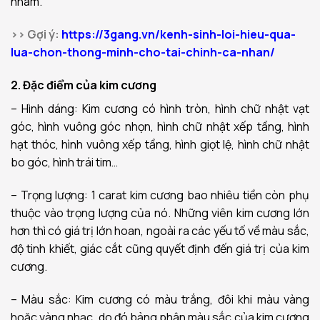
nhám.
>> Gợi ý:
https://3gang.vn/kenh-sinh-loi-hieu-qua-
lua-chon-thong-minh-cho-tai-chinh-ca-nhan/
2. Đặc điểm của kim cương
– Hình dáng: Kim cương có hình tròn, hình chữ nhật vạt
góc, hình vuông góc nhọn, hình chữ nhật xếp tầng, hình
hạt thóc, hình vuông xếp tầng, hình giọt lệ, hình chữ nhật
bo góc, hình trái tim…
– Trọng lượng: 1 carat kim cương bao nhiêu tiền còn phụ
thuộc vào trọng lượng của nó. Những viên kim cương lớn
hơn thì có giá trị lớn hoan, ngoài ra các yếu tố về màu sắc,
độ tinh khiết, giác cắt cũng quyết định đến giá trị của kim
cương.
– Màu sắc: Kim cương có màu trắng, đôi khi màu vàng
hoặc vàng nhạc, do đó bảng phân màu sắc của kim cương