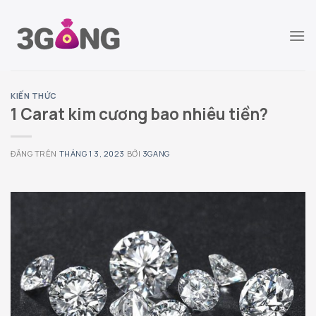
Chuyển
đến
nội
dung
KIẾN THỨC
1 Carat kim cương bao nhiêu tiền?
ĐĂNG TRÊN
THÁNG 1 3, 2023
BỞI
3GANG