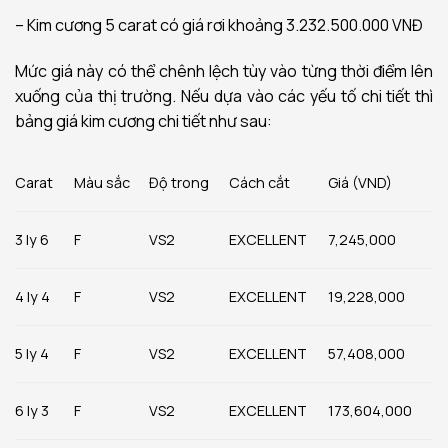
– Kim cương 5 carat có giá rơi khoảng 3.232.500.000 VNĐ
Mức giá này có thể chênh lệch tùy vào từng thời điểm lên
xuống của thị trường. Nếu dựa vào các yếu tố chi tiết thì
bảng giá kim cương chi tiết như sau:
Carat
Màu sắc
Độ trong
Cách cắt
Giá (VND)
3 ly 6
F
VS2
EXCELLENT
7,245,000
4 ly 4
F
VS2
EXCELLENT
19,228,000
5 ly 4
F
VS2
EXCELLENT
57,408,000
6 ly 3
F
VS2
EXCELLENT
173,604,000