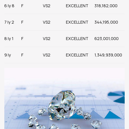
6 ly 8
F
VS2
EXCELLENT
318,182,000
7 ly 2
F
VS2
EXCELLENT
344,195,000
8 ly 1
F
VS2
EXCELLENT
623,001,000
9 ly
F
VS2
EXCELLENT
1,349,939,000