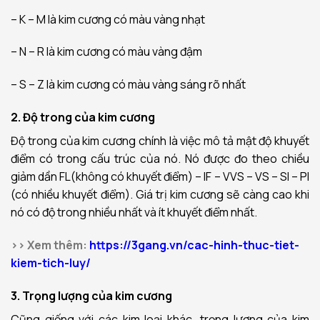
– K – M là kim cương có màu vàng nhạt
– N – R là kim cương có màu vàng đậm
– S – Z là kim cương có màu vàng sáng rõ nhất
2. Độ trong của kim cương
Độ trong của kim cương chính là việc mô tả mật độ khuyết
điểm có trong cấu trúc của nó. Nó được đo theo chiều
giảm dần FL(không có khuyết điểm) – IF – VVS – VS – SI – PI
(có nhiều khuyết điểm). Giá trị kim cương sẽ càng cao khi
nó có độ trong nhiều nhất và ít khuyết điểm nhất.
>> Xem thêm:
https://3gang.vn/cac-hinh-thuc-tiet-
kiem-tich-luy/
3. Trọng lượng của kim cương
Cũng giống với các kim loại khác, trọng lượng của kim