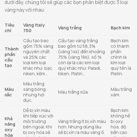
dưới đây, chúng tôi sẽ giúp các bạn phân biệt được 3 loại
vàng này với nhau:
Tiêu
Vàng Italy
Vàng trắng
Bạch kim
chí
750
Cấu tạo bao
Cấu tạo vàng trắng
Bạch kim
gồm 75% vàng
bao gồm từ 58,3%
có thành
Thành
nguyên chất
(vàng 14k) đến khoảng
phần
phần
và 25% các
75% (vàng 18k), số %
chính là
cấu
loại kim loại
còn lại là các kim loại
kim loại
tạo
khác như: bạc,
quý khác như: Paladi,
quý tên là
niken, kẽm…
Kiken, Platin…
Platin.
Màu trắng
Màu
sáng bóng
Màu trắng
Màu trắng sữa.
sắc
nhưng hơi
xám.
đục.
Dễ bị xỉn màu
Bạch kim
khi tiếp xúc với
không hề
Khả
môi trường
Vàng trắng ít bị xỉn màu
bị oxy
năng
bên ngoài. Khi
hơn. Nhưng dùng lâu
hóa, độ
oxy
bị oxy hóa sẽ
sẽ bị xỉn ra màu vàng ố.
bền cao
hóa