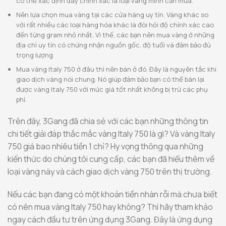
có thể xác định đây chính xác là loại vàng mình cần mua.
Nên lựa chọn mua vàng tại các cửa hàng uy tín. Vàng khác so
với rất nhiều các loại hàng hóa khác là đòi hỏi độ chính xác cao
đến từng gram nhỏ nhất. Vì thế, các bạn nên mua vàng ở những
địa chỉ uy tín có chứng nhận nguồn gốc, độ tuổi và đảm bảo đủ
trọng lượng.
Mua vàng Italy 750 ở đâu thì nên bán ở đó. Đây là nguyên tắc khi
giao dịch vàng nói chung. Nó giúp đảm bảo bạn có thể bán lại
được vàng Italy 750 với mức giá tốt nhất không bị trừ các phụ
phí.
Trên đây, 3Gang đã chia sẻ với các bạn những thông tin
chi tiết giải đáp thắc mắc vàng Italy 750 là gì? Và vàng Italy
750 giá bao nhiêu tiền 1 chỉ? Hy vọng thông qua những
kiến thức do chúng tôi cung cấp, các bạn đã hiểu thêm về
loại vàng này và cách giao dịch vàng 750 trên thị trường.
Nếu các bạn đang có một khoản tiền nhàn rỗi mà chưa biết
có nên mua vàng Italy 750 hay không? Thì hãy tham khảo
ngay cách đầu tư trên ứng dụng 3Gang. Đây là ứng dụng