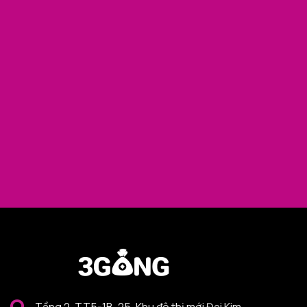
Tầng 2, TT5-1B-25, Khu đô thị mới Đại Kim,