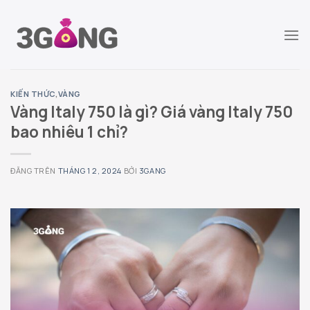
Chuyển
đến
nội
dung
KIẾN THỨC
,
VÀNG
Vàng Italy 750 là gì? Giá vàng Italy 750
bao nhiêu 1 chỉ?
ĐĂNG TRÊN
THÁNG 1 2, 2024
BỞI
3GANG