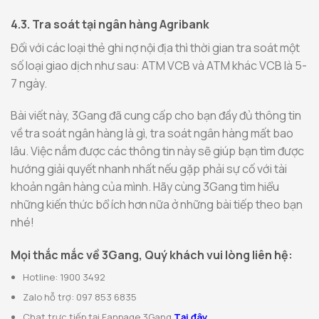
4.3. Tra soát tại ngân hàng Agribank
Đối với các loại thẻ ghi nợ nội địa thì thời gian tra soát một
số loại giao dịch như sau: ATM VCB và ATM khác VCB là 5-
7 ngày.
Bài viết này, 3Gang đã cung cấp cho bạn đầy đủ thông tin
về tra soát ngân hàng là gì, tra soát ngân hàng mất bao
lâu
. Việc nắm được các thông tin này sẽ giúp bạn tìm được
hướng giải quyết nhanh nhất nếu gặp phải sự cố với tài
khoản ngân hàng của mình. Hãy cùng 3Gang tìm hiểu
những kiến thức bổ ích hơn nữa ở những bài tiếp theo bạn
nhé!
Mọi thắc mắc về 3Gang, Quý khách vui lòng liên hệ:
Hotline: 1900 3492
Zalo hỗ trợ: 097 853 6835
Chat trực tiếp tại Fanpage 3Gang
Tại đây