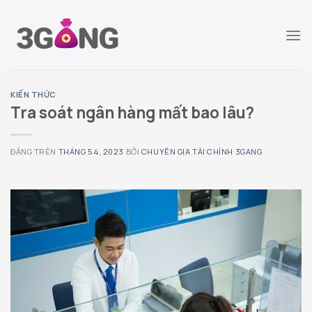
Chuyển
đến
nội
dung
KIẾN THỨC
Tra soát ngân hàng mất bao lâu?
ĐĂNG TRÊN
THÁNG 5 4, 2023
BỞI
CHUYÊN GIA TÀI CHÍNH 3GANG