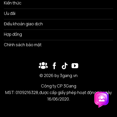
Kiến thức
Ưu đãi
Điều khoản giao dịch
Hợp đồng
Chính sách bảo mật
© 2026 by 3gang.vn
Công ty CP 3Gang
MST: 0109216328,được cấp giấy phép hoạt động từ ngày
16/06/2020.
Trải nghiệm 3Gang
Trải nghiệm 3Gang