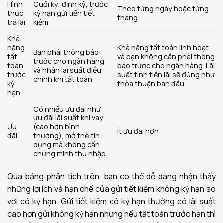
Hình
Cuối kỳ, định kỳ, trước
Theo từng ngày hoặc từng
thức
kỳ hạn gửi tiền tiết
tháng
trả lãi
kiệm
Khả
năng
Khả năng tất toán linh hoạt
Bạn phải thông báo
tất
và bạn không cần phải thông
trước cho ngân hàng
toán
báo trước cho ngân hàng. Lãi
và nhận lãi suất điều
trước
suất tính tiền lãi sẽ đúng như
chỉnh khi tất toán
kỳ
thỏa thuận ban đầu
hạn
Có nhiều ưu đãi như
ưu đãi lãi suất khi vay
Ưu
(cao hơn bình
Ít ưu đãi hơn
đãi
thường), mở thẻ tín
dụng mà không cần
chứng minh thu nhập…
Qua bảng phân tích trên, bạn có thể dễ dàng nhận thấy
những lợi ích và hạn chế của gửi tiết kiệm không kỳ hạn so
với có kỳ hạn. Gửi tiết kiệm có kỳ hạn thường có lãi suất
cao hơn gửi không kỳ hạn nhưng nếu tất toán trước hạn thì