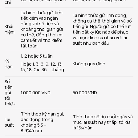
chí
Là hình thức gửi tiền
Là hình thức gửi linh động,
tiết kiệm vào ngân
không cụ thể thời gian và số
hàng với số tiền và
Khái
tiền gửi. Người gửi có thể rút
khoảng thời gian gửi
niệm
tiền bất kỳ lúc nào để phục
cụ thể, đồng thời có
vụ mục đích cá nhân với lãi
cam kết về thời điểm
suất như ban đầu
tất toán
1, 2 hoặc 3 tuần
Kỳ
Không quy định
Hoặc 1, 3, 6, 9, 12, 13,
hạn
15, 18, 24, 36 … tháng
Số
tiền
gửi
1.000.000 VND
50.000 VND
tối
thiểu
Tính theo kỳ hạn gửi,
Tính theo số dư cuối ngày và
Lãi
dao động trong
mức lãi suất này thấp, tối đa
suất
khoảng 5.3 –
là 1%/năm
8.9%/năm