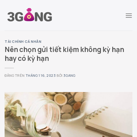
Chuyển
đến
nội
dung
TÀI CHÍNH CÁ NHÂN
Nên chọn gửi tiết kiệm không kỳ hạn
hay có kỳ hạn
ĐĂNG TRÊN
THÁNG 1 16, 2023
BỞI
3GANG