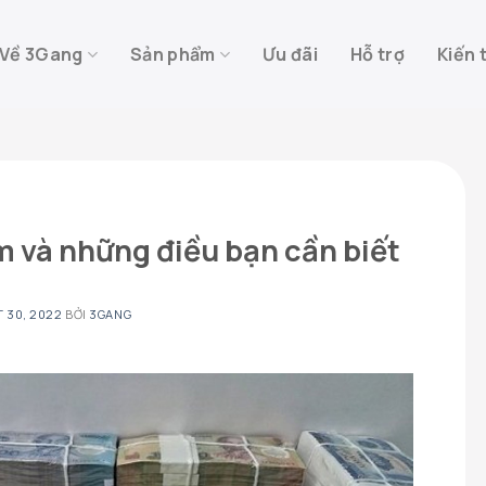
Về 3Gang
Sản phẩm
Ưu đãi
Hỗ trợ
Kiến 
m và những điều bạn cần biết
 30, 2022
BỞI
3GANG