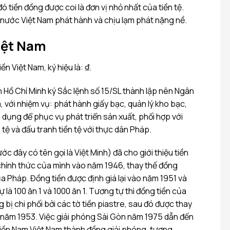
ó tiền đồng được coi là đơn vị nhỏ nhất của tiền tệ.
ước Việt Nam phát hành và chịu lạm phát nặng nề.
Việt Nam
ền Việt Nam, ký hiệu là: ₫.
 Hồ Chí Minh ký Sắc lệnh số 15/SL thành lập nên Ngân
 với nhiệm vụ: phát hành giấy bạc, quản lý kho bạc,
n dụng để phục vụ phát triển sản xuất, phối hợp với
 tệ và đấu tranh tiền tệ với thực dân Pháp.
c đây có tên gọi là Việt Minh) đã cho giới thiệu tiền
 chính thức của mình vào năm 1946, thay thế đồng
 Pháp. Đồng tiền được định giá lại vào năm 1951 và
tự là 100 ăn 1 và 1000 ăn 1. Tương tự thì đồng tiền của
bị chi phối bởi các tờ tiền piastre, sau đó được thay
 năm 1953. Việc giải phóng Sài Gòn năm 1975 dẫn đến
miền Nam Việt Nam thành đồng giải phóng, tương