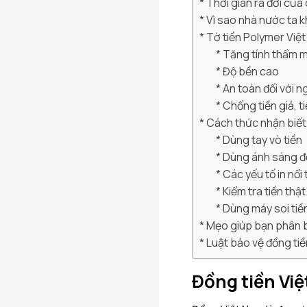
Thời gian ra đời của
Vì sao nhà nước ta k
Tờ tiền Polymer Việt
Tăng tính thẩm mỹ
Độ bền cao
An toàn đối với 
Chống tiền giả, t
Cách thức nhận biết 
Dùng tay vò tiền
Dùng ánh sáng để
Các yếu tố in nổi
Kiểm tra tiền thậ
Dùng máy soi tiề
Mẹo giúp bạn phân bi
Luật bảo vệ đồng ti
Đồng tiền Việ