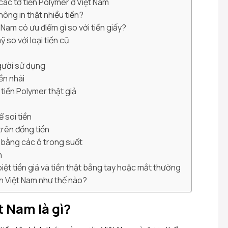
 các tờ tiền Polymer ở Việt Nam
hông in thật nhiều tiền?
 Nam có ưu điểm gì so với tiền giấy?
 so với loại tiền cũ
người sử dụng
iền nhái
tiền Polymer thật giả
 soi tiền
 trên đồng tiền
t bằng các ô trong suốt
n
ệt tiền giả và tiền thật bằng tay hoặc mắt thường
ền Việt Nam như thế nào?
t Nam là gì?