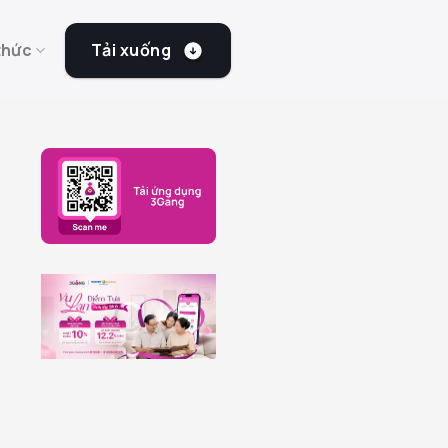
Tải xuống
thức