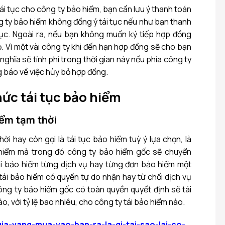
tái tục cho công ty bảo hiểm, bạn cần lưu ý thanh toán
g ty bảo hiểm không đồng ý tái tục nếu như bạn thanh
tục. Ngoài ra, nếu bạn không muốn ký tiếp hợp đồng
ỏ. Vì một vài công ty khi đến hạn hợp đồng sẽ cho bạn
 nghĩa sẽ tính phí trong thời gian này nếu phía công ty
 báo về việc hủy bỏ hợp đồng.
hức tái tục bảo hiểm
hiểm tạm thời
ời hay còn gọi là tái tục bảo hiểm tuỳ ý lựa chọn, là
 hiểm mà trong đó công ty bảo hiểm gốc sẽ chuyển
i bảo hiểm từng dịch vụ hay từng đơn bảo hiểm một
 tái bảo hiểm có quyền tự do nhận hay từ chối dịch vụ
ng ty bảo hiểm gốc có toàn quyền quyết định sẽ tái
o, với tỷ lệ bao nhiêu, cho công ty tái bảo hiểm nào.
gia-vang-mua-vao-ban-ra-la-gi-tai-sao-lai-co-