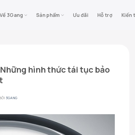
Về 3Gang
Sản phẩm
Ưu đãi
Hỗ trợ
Kiến 
? Những hình thức tái tục bảo
t
BỞI
3GANG