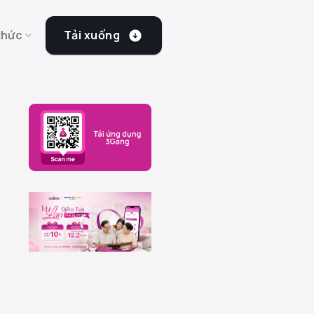
Tải xuống
thức