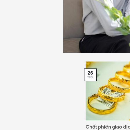
26
Th5
Chốt phiên giao dị