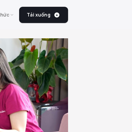
Tải xuống
thức