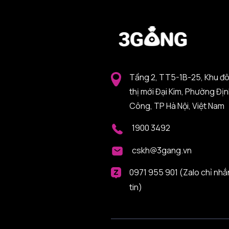
Tầng 2, TT5-1B-25, Khu đ
thị mới Đại Kim, Phường Đị
Công, TP Hà Nội, Việt Nam
1900 3492
cskh@3gang.vn
0971 955 901 (Zalo chỉ nhắ
tin)