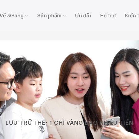
Về 3Gang
Sản phẩm
Ưu đãi
Hỗ trợ
Kiến 
LƯU TRỮ THẺ:
1 CHỈ VÀNG BAO NHIÊU TIỀN