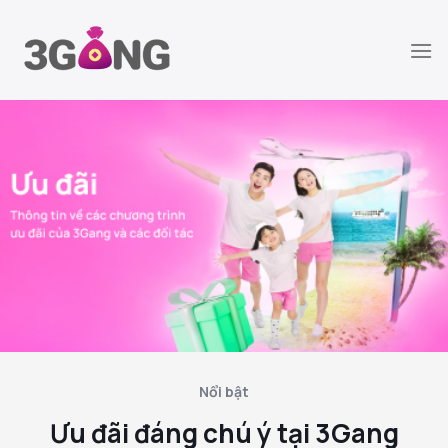
Chuyển
đến
nội
dung
Nổi bật
Ưu đãi đáng chú ý tại 3Gang