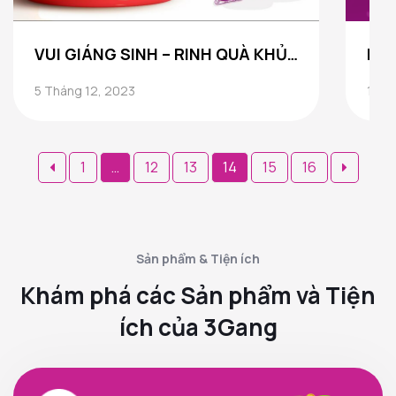
VUI GIÁNG SINH – RINH QUÀ KHỦNG
5 Tháng 12, 2023
17 T
Phân
1
…
12
13
14
15
16
trang
bài
viết
Sản phẩm & Tiện ích
Khám phá các Sản phẩm và Tiện
ích của 3Gang