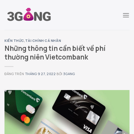
Chuyển
đến
nội
dung
KIẾN THỨC
,
TÀI CHÍNH CÁ NHÂN
Những thông tin cần biết về phí
thường niên Vietcombank
ĐĂNG TRÊN
THÁNG 9 27, 2022
BỞI
3GANG