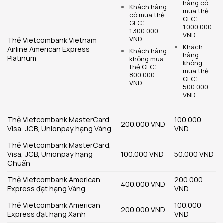
hàng có
Khách hàng
mua thẻ
có mua thẻ
GFC:
GFC:
1.000.000
1.300.000
VND
VND
Thẻ Vietcombank Vietnam
Khách
Airline American Express
Khách hàng
hàng
Platinum
không mua
không
thẻ GFC:
mua thẻ
800.000
GFC:
VND
500.000
VND
Thẻ Vietcombank MasterCard,
100.000
200.000 VND
Visa, JCB, Unionpay hạng Vàng
VND
Thẻ Vietcombank MasterCard,
Visa, JCB, Unionpay hạng
100.000 VND
50.000 VND
Chuẩn
Thẻ Vietcombank American
200.000
400.000 VND
Express đạt hạng Vàng
VND
Thẻ Vietcombank American
100.000
200.000 VND
Express đạt hạng Xanh
VND