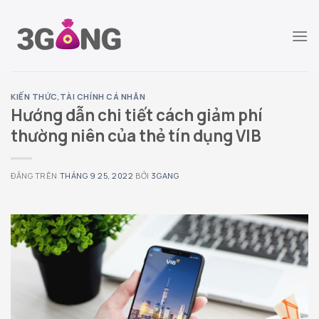
Chuyển
đến
nội
dung
KIẾN THỨC
,
TÀI CHÍNH CÁ NHÂN
Hướng dẫn chi tiết cách giảm phí
thường niên của thẻ tín dụng VIB
ĐĂNG TRÊN
THÁNG 9 25, 2022
BỞI
3GANG