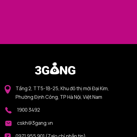
Tầng 2, TT5-1B-25, Khu đô thị mới Đại Kim,
Phường Định Công, TP Hà Nội, Việt Nam
1900 3492
cskh@3gang.vn
0971 955 901 (Zalo chỉ nhắn tin)