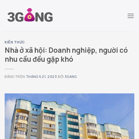
Chuyển
đến
nội
dung
KIẾN THỨC
Nhà ở xã hội: Doanh nghiệp, người có
nhu cầu đều gặp khó
ĐĂNG TRÊN
THÁNG 5 21, 2023
BỞI
3GANG