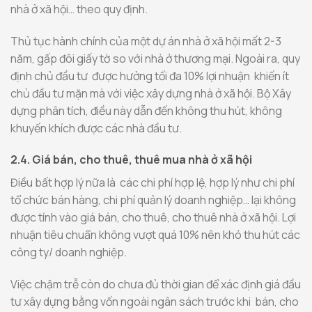
nhà ở xã hội… theo quy định.
Thủ tục hành chính của một dự án nhà ở xã hội mất 2-3
năm, gấp đôi giấy tờ so với nhà ở thương mại. Ngoài ra, quy
định chủ đầu tư được hưởng tối đa 10% lợi nhuận khiến ít
chủ đầu tư mặn mà với việc xây dựng nhà ở xã hội. Bộ Xây
dựng phân tích, điều này dẫn đến không thu hút, không
khuyến khích được các nhà đầu tư.
2.4. Giá bán, cho thuê, thuê mua nhà ở xã hội
Điều bất hợp lý nữa là các chi phí hợp lệ, hợp lý như chi phí
tổ chức bán hàng, chi phí quản lý doanh nghiệp… lại không
được tính vào giá bán, cho thuê, cho thuê nhà ở xã hội. Lợi
nhuận tiêu chuẩn không vượt quá 10% nên khó thu hút các
công ty/ doanh nghiệp.
Việc chậm trễ còn do chưa đủ thời gian để xác định giá đầu
tư xây dựng bằng vốn ngoài ngân sách trước khi bán, cho