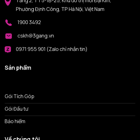
Tầng 2, TT5-1B-25, Khu đô thị mới Đại Kim,
Phường Định Công, TP Hà Nội, Việt Nam
1900 3492
cskh@3gang.vn
0971 955 901 (Zalo chỉ nhắn tin)
Sản phẩm
Gói Tích Góp
Gói Đầu tư
Bảo hiểm
Về chúng tôi