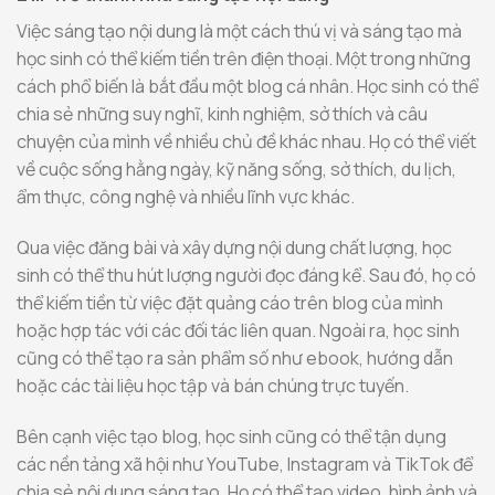
Việc sáng tạo nội dung là một cách thú vị và sáng tạo mà
học sinh có thể kiếm tiền trên điện thoại. Một trong những
cách phổ biến là bắt đầu một blog cá nhân. Học sinh có thể
chia sẻ những suy nghĩ, kinh nghiệm, sở thích và câu
chuyện của mình về nhiều chủ đề khác nhau. Họ có thể viết
về cuộc sống hằng ngày, kỹ năng sống, sở thích, du lịch,
ẩm thực, công nghệ và nhiều lĩnh vực khác.
Qua việc đăng bài và xây dựng nội dung chất lượng, học
sinh có thể thu hút lượng người đọc đáng kể. Sau đó, họ có
thể kiếm tiền từ việc đặt quảng cáo trên blog của mình
hoặc hợp tác với các đối tác liên quan. Ngoài ra, học sinh
cũng có thể tạo ra sản phẩm số như ebook, hướng dẫn
hoặc các tài liệu học tập và bán chúng trực tuyến.
Bên cạnh việc tạo blog, học sinh cũng có thể tận dụng
các nền tảng xã hội như YouTube, Instagram và TikTok để
chia sẻ nội dung sáng tạo. Họ có thể tạo video, hình ảnh và