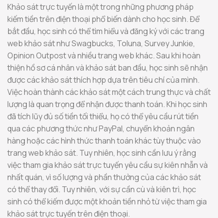
Khảo sát trực tuyến là một trong những phương pháp
kiếm tiền trên điện thoại phổ biến dành cho học sinh. Để
bắt đầu, học sinh có thể tìm hiểu và đăng ký với các trang
web khảo sát như Swagbucks, Toluna, Survey Junkie,
Opinion Outpost và nhiều trang web khác. Sau khi hoàn
thiện hồ sơ cá nhân và khảo sát ban đầu, học sinh sẽ nhận
được các khảo sát thích hợp dựa trên tiêu chí của mình.
Việc hoàn thành các khảo sát một cách trung thực và chất
lượng là quan trọng để nhận được thanh toán. Khi học sinh
đã tích lũy đủ số tiền tối thiểu, họ có thể yêu cầu rút tiền
qua các phương thức như PayPal, chuyển khoản ngân
hàng hoặc các hình thức thanh toán khác tùy thuộc vào
trang web khảo sát. Tuy nhiên, học sinh cần lưu ý rằng
việc tham gia khảo sát trực tuyến yêu cầu sự kiên nhẫn và
nhất quán, vì số lượng và phần thưởng của các khảo sát
có thể thay đổi. Tuy nhiên, với sự cần cù và kiên trì, học
sinh có thể kiếm được một khoản tiền nhỏ từ việc tham gia
khảo sát trực tuyến trên điện thoại.