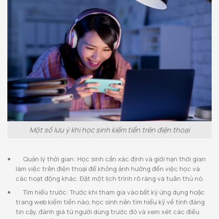
Một số lưu ý khi học sinh kiếm tiền trên điện thoại
Quản lý thời gian: Học sinh cần xác định và giới hạn thời gian
làm việc trên điện thoại để không ảnh hưởng đến việc học và
các hoạt động khác. Đặt một lịch trình rõ ràng và tuân thủ nó.
Tìm hiểu trước: Trước khi tham gia vào bất kỳ ứng dụng hoặc
trang web kiếm tiền nào, học sinh nên tìm hiểu kỹ về tính đáng
tin cậy, đánh giá từ người dùng trước đó và xem xét các điều