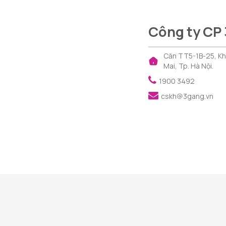
Công ty CP
Căn TT5-1B-25, Khu 
Mai, Tp. Hà Nội.
1900 3492
cskh@3gang.vn