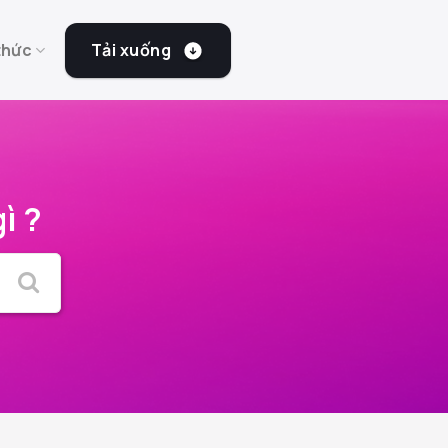
Tải xuống
thức
ì ?