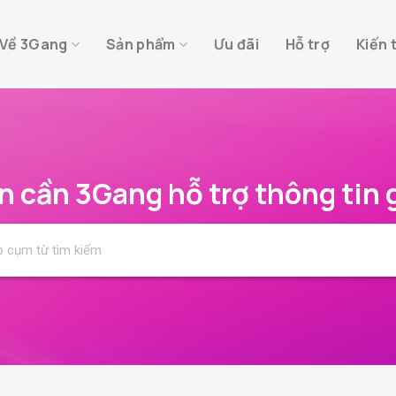
Về 3Gang
Sản phẩm
Ưu đãi
Hỗ trợ
Kiến 
n cần 3Gang hỗ trợ thông tin g