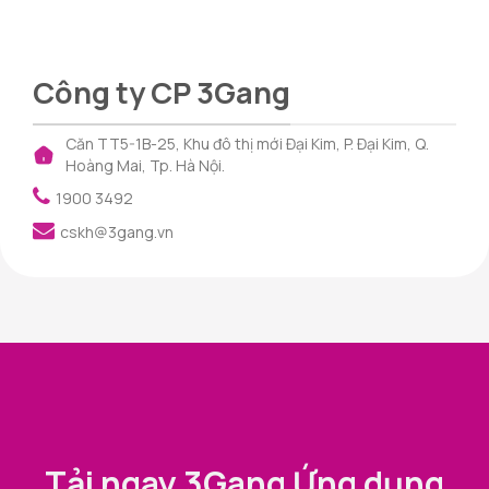
Công ty CP 3Gang
Căn TT5-1B-25, Khu đô thị mới Đại Kim, P. Đại Kim, Q.
Hoàng Mai, Tp. Hà Nội.
1900 3492
cskh@3gang.vn
Tải ngay 3Gang Ứng dụng