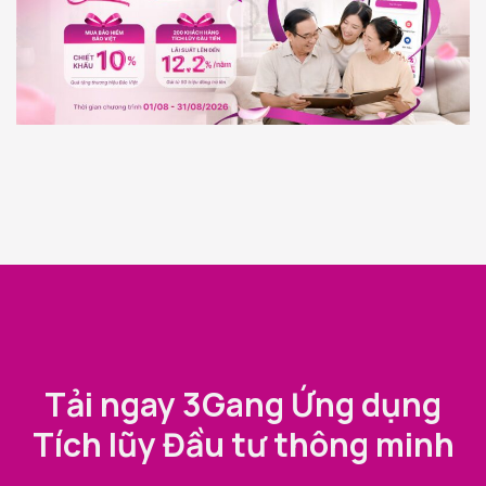
Tải ngay 3Gang Ứng dụng
Tích lũy Đầu tư thông minh