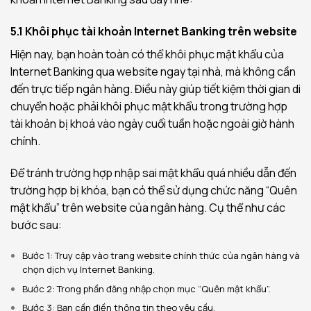
5.1 Khôi phục tài khoản Internet Banking trên website
Hiện nay, bạn hoàn toàn có thể khôi phục mật khẩu của
Internet Banking qua website ngay tại nhà, mà không cần
đến trực tiếp ngân hàng. Điều này giúp tiết kiệm thời gian di
chuyển hoặc phải khôi phục mật khẩu trong trường hợp
tài khoản bị khoá vào ngày cuối tuần hoặc ngoài giờ hành
chính.
Để tránh trường hợp nhập sai mật khẩu quá nhiều dẫn đến
trường hợp bị khóa, bạn có thể sử dụng chức năng “Quên
mật khẩu” trên website của ngân hàng. Cụ thể như các
bước sau:
Bước 1: Truy cập vào trang website chính thức của ngân hàng và
chọn dịch vụ Internet Banking.
Bước 2: Trong phần đăng nhập chọn mục “Quên mật khẩu”.
Bước 3: Bạn cần điền thông tin theo yêu cầu.