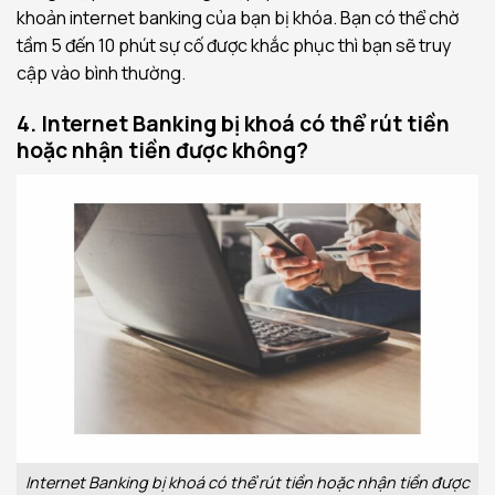
khoản internet banking của bạn bị khóa. Bạn có thể chờ
tầm 5 đến 10 phút sự cố được khắc phục thì bạn sẽ truy
cập vào bình thường.
4. Internet Banking bị khoá có thể rút tiền
hoặc nhận tiền được không?
Internet Banking bị khoá có thể rút tiền hoặc nhận tiền được