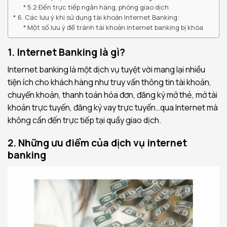
5.2 Đến trực tiếp ngân hàng, phòng giao dịch
6. Các lưu ý khi sử dụng tài khoản Internet Banking:
Một số lưu ý để tránh tài khoản internet banking bị khóa
1. Internet Banking là gì?
Internet banking là một dịch vụ tuyệt vời mang lại nhiều
tiện ích cho khách hàng như truy vấn thông tin tài khoản,
chuyển khoản, thanh toán hóa đơn, đăng ký mở thẻ, mở tài
khoản trực tuyến, đăng ký vay trực tuyến…qua Internet mà
không cần đến trực tiếp tại quầy giao dịch.
2. Những ưu điểm của dịch vụ internet
banking