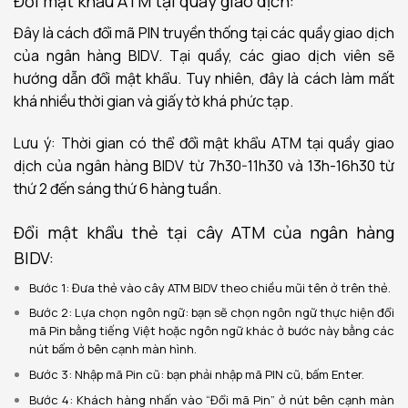
Đổi mật khẩu ATM tại quầy giao dịch:
Đây là cách đổi mã PIN truyền thống tại các quầy giao dịch
của ngân hàng BIDV. Tại quầy, các giao dịch viên sẽ
hướng dẫn đổi mật khẩu. Tuy nhiên, đây là cách làm mất
khá nhiều thời gian và giấy tờ khá phức tạp.
Lưu ý: Thời gian có thể đổi mật khẩu ATM tại quầy giao
dịch của ngân hàng BIDV từ 7h30-11h30 và 13h-16h30 từ
thứ 2 đến sáng thứ 6 hàng tuần.
Đổi mật khẩu thẻ tại cây ATM của ngân hàng
BIDV:
Bước 1: Đưa thẻ vào cây ATM BIDV theo chiều mũi tên ở trên thẻ.
Bước 2: Lựa chọn ngôn ngữ: bạn sẽ chọn ngôn ngữ thực hiện đổi
mã Pin bằng tiếng Việt hoặc ngôn ngữ khác ở bước này bằng các
nút bấm ở bên cạnh màn hình.
Bước 3: Nhập mã Pin cũ: bạn phải nhập mã PIN cũ, bấm Enter.
Bước 4: Khách hàng nhấn vào “Đổi mã Pin” ở nút bên cạnh màn