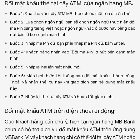
Đổi mật khẩu thẻ tại cây ATM của ngân hàng MB:
Bước 1: Đưa thẻ vào cây ATM MB theo chiều mũi tên ở trên thẻ.
Bước 2: Lựa chọn ngôn ngữ: bạn sẽ chọn ngôn ngữ thực hiện đổi
mã Pin bằng tiếng Việt hoặc ngôn ngữ khác ở bước này bằng các
nút bấm ở bên cạnh màn hình.
Bước 3: Nhập mã Pin cũ: bạn phải nhập mã PIN cũ, bấm Enter.
Bước 4: khách hàng nhấn vào “Đổi mã Pin” ở nút bên cạnh màn
hình.
Bước 5: Nhập lại hai lần mật khẩu mới.
Bước 6: Màn hình hiển thị thông báo đổi mật khẩu thành công.
Thoái và nhận thẻ, từ nay khi giao dịch bạn sẽ dùng mật khẩu
này
Bước 7: Nhận lại thẻ từ cây ATM và hoàn tất giao dịch
Đổi mật khẩu ATM trên điện thoại di động:
Các khách hàng cần chú ý, hiện tại ngân hàng MB Bank
chưa có hỗ trợ dịch vụ đổi mật khẩu ATM trên ứng dụng
MBBank. Vì vậy khách hàng chỉ có thể đổi tại cây ATM hoặc