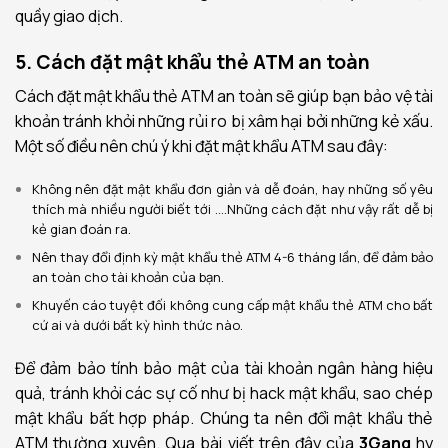
quầy giao dịch.
5. Cách đặt mật khẩu thẻ ATM an toàn
Cách đặt mật khẩu thẻ ATM an toàn sẽ giúp bạn bảo vệ tài
khoản tránh khỏi những rủi ro bị xâm hại bởi những kẻ xấu.
Một số điều nên chú ý khi đặt mật khẩu ATM sau đây:
Không nên đặt mật khẩu đơn giản và dễ đoán, hay những số yêu
thích mà nhiều người biết tới ….Những cách đặt như vậy rất dễ bị
kẻ gian đoán ra.
Nên thay đổi định kỳ mật khẩu thẻ ATM 4-6 tháng lần, để đảm bảo
an toàn cho tài khoản của bạn.
Khuyến cáo tuyệt đối không cung cấp mật khẩu thẻ ATM cho bất
cứ ai và dưới bất kỳ hình thức nào.
Để đảm bảo tính bảo mật của tài khoản ngân hàng hiệu
quả, tránh khỏi các sự cố như bị hack mật khẩu, sao chép
mật khẩu bất hợp pháp. Chúng ta nên đổi mật khẩu thẻ
ATM thường xuyên. Qua bài viết trên đây của
3Gang
hy