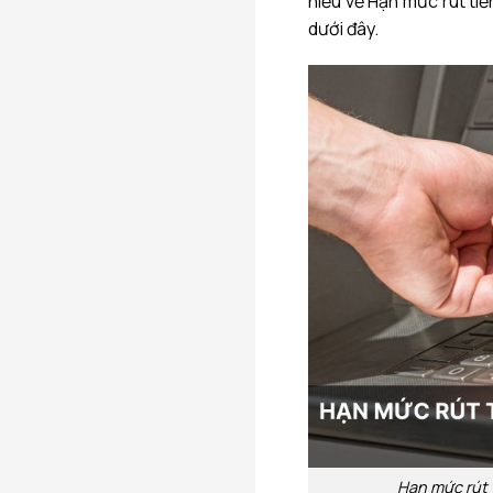
hiểu về Hạn mức rút tiền
dưới đây.
Hạn mức rút t