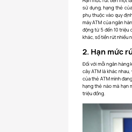
Hạn mức rút tiền một 
sử dụng, hạng thẻ của
phụ thuộc vào quy định
máy ATM của ngân hàng 
động từ 5 đến 10 triệu
khác, số tiền rút nhiều 
2. Hạn mức rú
Đối với mỗi ngân hàng 
cây ATM là khác nhau,
của thẻ ATM mình đang
hạng thẻ nào mà hạn m
triệu đồng.