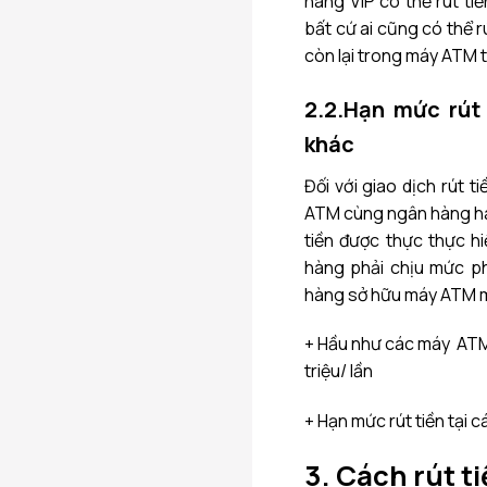
hàng VIP có thể rút ti
bất cứ ai cũng có thể 
còn lại trong máy ATM tạ
2.2.Hạn mức rút
khác
Đối với giao dịch rút 
ATM cùng ngân hàng hay
tiền được thực thực 
hàng phải chịu mức ph
hàng sở hữu máy ATM mà
+ Hầu như các máy ATM n
triệu/ lần
+ Hạn mức rút tiền tại 
3. Cách rút t