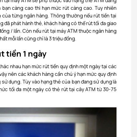
lần tại máy ATM sẽ phụ thuộc vào hạng thẻ ATM đang
 bạn càng cao thì hạn mức rút càng cao. Tuy nhiên
 của từng ngân hàng. Thông thường nếu rút tiền tại
đã phát hành thẻ, khách hàng có thể rút tối đa giao
 đồng / lần. Còn nếu rút tại máy ATM thuộc ngân hàng
nhất mỗi lần cũng chỉ là 3 triệu đồng.
t tiền 1 ngày
khác nhau hạn mức rút tiền quy định một ngày tại các
 vậy nên các khách hàng cần chú ý hạn mức quy định
 sử dụng. Tùy vào hạng thẻ của bạn đang sử dụng là
ức tối đa một ngày có thẻ rút tại cây ATM từ 30-75