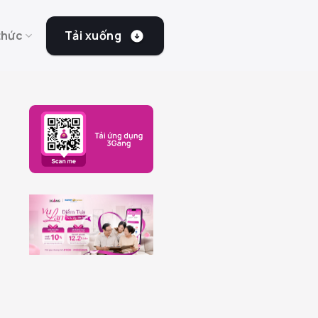
Tải xuống
thức