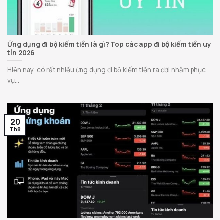
Ứng dụng đi bộ kiếm tiền là gì? Top các app đi bộ kiếm tiền uy
tín 2026
Hiện nay, có rất nhiều ứng dụng đi bộ kiếm tiền ra đời nhằm phục
vụ...
20
Th8