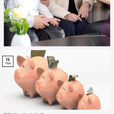
16
Th9