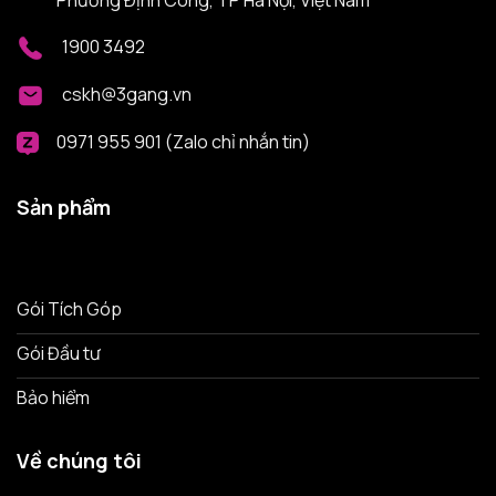
1900 3492
cskh@3gang.vn
0971 955 901 (Zalo chỉ nhắn tin)
Sản phẩm
Gói Tích Góp
Gói Đầu tư
Bảo hiểm
Về chúng tôi