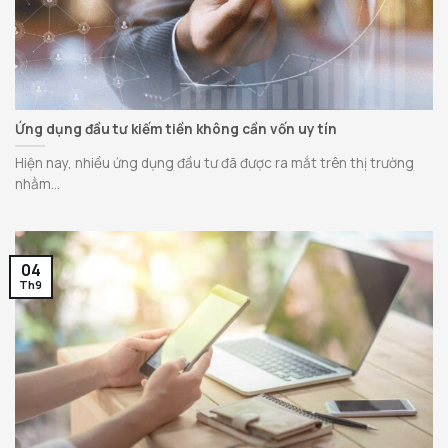
Ứng dụng đầu tư kiếm tiền không cần vốn uy tín
Hiện nay, nhiều ứng dụng đầu tư đã được ra mắt trên thị trường
nhằm...
04
Th9