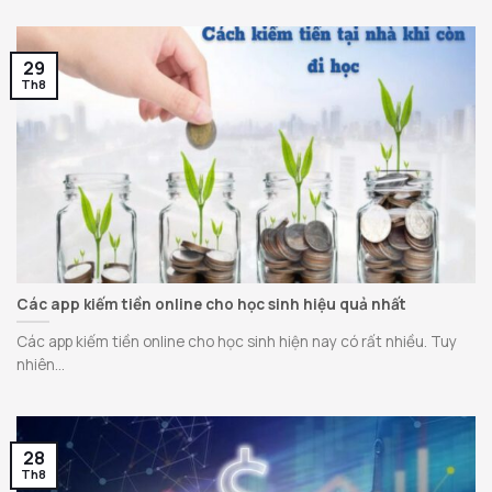
29
Th8
Các app kiếm tiền online cho học sinh hiệu quả nhất
Các app kiếm tiền online cho học sinh hiện nay có rất nhiều. Tuy
nhiên...
28
Th8