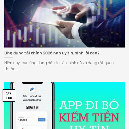
Ứng dụng tài chính 2026 nào uy tín, sinh lời cao?
Hiện nay, các ứng dụng đầu tư tài chính đã và đang rất quen
thuộc...
27
Th8