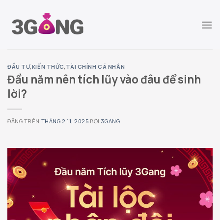
Chuyển
đến
nội
dung
ĐẦU TƯ
,
KIẾN THỨC
,
TÀI CHÍNH CÁ NHÂN
Đầu năm nên tích lũy vào đâu để sinh
lời?
ĐĂNG TRÊN
THÁNG 2 11, 2025
BỞI
3GANG