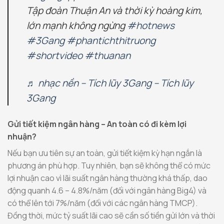
Tập đoàn Thuận An và thời kỳ hoàng kim,
lớn mạnh không ngừng
#hotnews
#3Gang
#phantichthitruong
#shortvideo
#thuanan
♬ nhạc nền – Tích lũy 3Gang – Tích lũy
3Gang
Gửi tiết kiệm ngân hàng – An toàn có đi kèm lợi
nhuận?
Nếu bạn ưu tiên sự an toàn, gửi tiết kiệm kỳ hạn ngắn là
phương án phù hợp. Tuy nhiên, bạn sẽ không thể có mức
lợi nhuận cao vì lãi suất ngân hàng thường khá thấp, dao
động quanh 4.6 – 4.8%/năm (đối với ngân hàng Big4) và
có thể lên tới 7%/năm (đối với các ngân hàng TMCP).
Đồng thời, mức tỷ suất lãi cao sẽ cần số tiền gửi lớn và thời