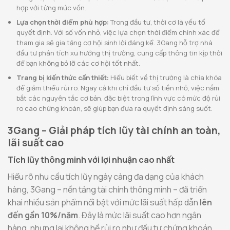
hợp với từng mức vốn.
Lựa chọn thời điểm phù hợp:
Trong đầu tư, thời cơ là yếu tố
quyết định. Với số vốn nhỏ, việc lựa chọn thời điểm chính xác để
tham gia sẽ gia tăng cơ hội sinh lời đáng kể. 3Gang hỗ trợ nhà
đầu tư phân tích xu hướng thị trường, cung cấp thông tin kịp thời
để bạn không bỏ lỡ các cơ hội tốt nhất.
Trang bị kiến thức cần thiết:
Hiểu biết về thị trường là chìa khóa
để giảm thiểu rủi ro. Ngay cả khi chỉ đầu tư số tiền nhỏ, việc nắm
bắt các nguyên tắc cơ bản, đặc biệt trong lĩnh vực có mức độ rủi
ro cao chứng khoán, sẽ giúp bạn đưa ra quyết định sáng suốt.
3Gang – Giải pháp tích lũy tài chính an toàn,
lãi suất cao
Tích lũy thông minh với lợi nhuận cao nhất
Hiểu rõ nhu cầu tích lũy ngày càng đa dạng của khách
hàng, 3Gang – nền tảng tài chính thông minh – đã triển
khai nhiều sản phẩm nổi bật với mức lãi suất hấp dẫn
lên
đến gần 10%/năm
. Đây là mức lãi suất cao hơn ngân
hàng, nhưng lại không hề rủi ro như đầu tư chứng khoán