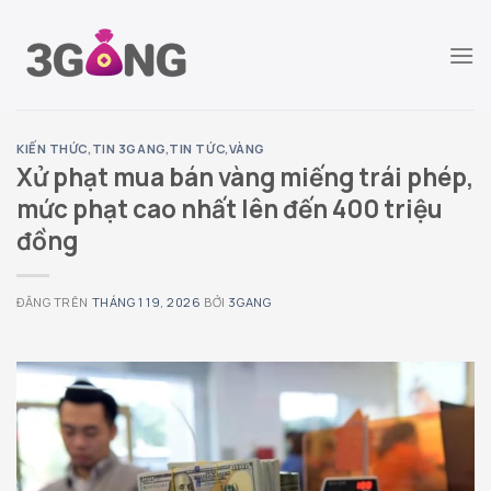
Chuyển
đến
nội
dung
KIẾN THỨC
,
TIN 3GANG
,
TIN TỨC
,
VÀNG
Xử phạt mua bán vàng miếng trái phép,
mức phạt cao nhất lên đến 400 triệu
đồng
ĐĂNG TRÊN
THÁNG 1 19, 2026
BỞI
3GANG