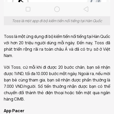
Toss là một app đi bộ kiếm tiền nổi tiếng tại Hàn Quốc
Toss là một ứng dụng đi bộ kiếm tiền nổi tiếng tại Hàn Quốc
với hơn 20 triệu người dùng mỗi ngày. Đến nay, Toss đã
phát triển rộng rãi ra toàn châu Á và đã có trụ sở ở Việt
Nam.
Với Toss, cứ mỗi khi đi được 20 bước chân, bạn sẽ nhận
được 1VND, tối đa 10.000 bước một ngày. Ngoài ra, nếu mời
bạn bè cùng tham gia, bạn sẽ nhận được phần thưởng là
7.000 VND/người. Số tiền thưởng nhận được bạn có thể
chuyển đổi thành thẻ điện thoại hoặc tiền mặt qua ngân
hàng CIMB.
App Pacer