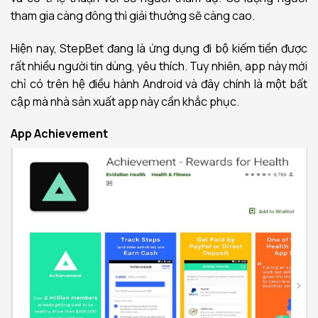
tham gia càng đông thì giải thưởng sẽ càng cao.
Hiện nay, StepBet đang là ứng dụng đi bộ kiếm tiền được
rất nhiều người tin dùng, yêu thích. Tuy nhiên, app này mới
chỉ có trên hệ điều hành Android và đây chính là một bất
cập mà nhà sản xuất app này cần khắc phục.
App Achievement