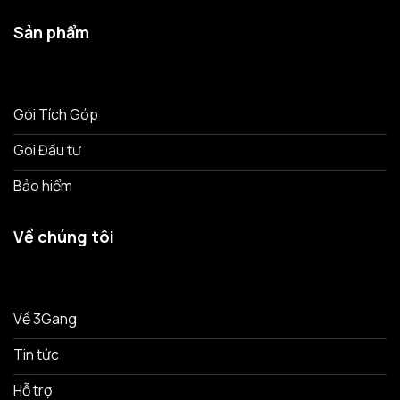
Sản phẩm
Gói Tích Góp
Gói Đầu tư
Bảo hiểm
Về chúng tôi
Về 3Gang
Tin tức
Hỗ trợ