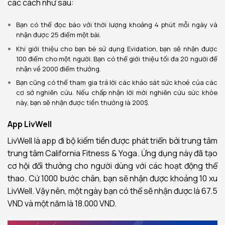
các cách như sau:
Bạn có thể đọc báo với thời lượng khoảng 4 phút mỗi ngày và
nhận được 25 điểm một bài.
Khi giới thiệu cho bạn bè sử dụng Evidation, bạn sẽ nhận được
100 điểm cho một người. Bạn có thể giới thiệu tối đa 20 người để
nhận về 2000 điểm thưởng.
Bạn cũng có thể tham gia trả lời các khảo sát sức khoẻ của các
cơ sở nghiên cứu. Nếu chấp nhận lời mời nghiên cứu sức khỏe
này, bạn sẽ nhận được tiền thưởng là 200$.
App LivWell
LivWell là app đi bộ kiếm tiền được phát triển bởi trung tâm
trung tâm California Fitness & Yoga. Ứng dụng này đã tạo
cơ hội đổi thưởng cho người dùng với các hoạt động thể
thao. Cứ 1000 bước chân, bạn sẽ nhận được khoảng 10 xu
LivWell. Vậy nên, một ngày bạn có thể sẽ nhận được là 67.5
VND và một năm là 18.000 VND.