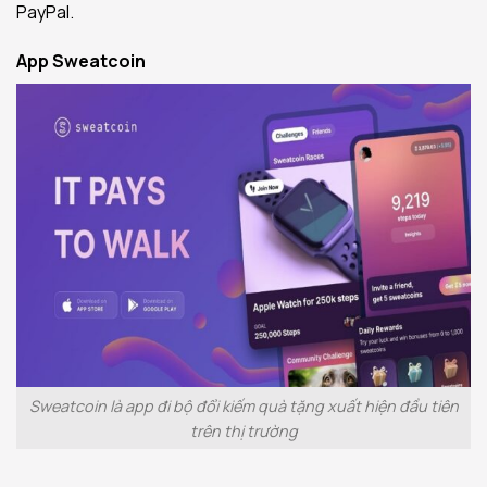
PayPal.
App Sweatcoin
Sweatcoin là app đi bộ đổi kiếm quà tặng xuất hiện đầu tiên
trên thị trường