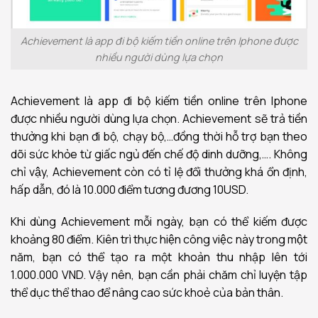
Achievement là app đi bộ kiếm tiền online trên Iphone được
nhiều người dùng lựa chọn
Achievement là app đi bộ kiếm tiền online trên Iphone
được nhiều người dùng lựa chọn. Achievement sẽ trả tiền
thưởng khi bạn đi bộ, chạy bộ,…đồng thời hỗ trợ bạn theo
dõi sức khỏe từ giấc ngủ đến chế độ dinh dưỡng,…. Không
chỉ vậy, Achievement còn có tỉ lệ đổi thưởng khá ổn định,
hấp dẫn, đó là 10.000 điểm tương đương 10USD.
Khi dùng Achievement mỗi ngày, bạn có thể kiếm được
khoảng 80 điểm. Kiên trì thực hiện công việc này trong một
năm, bạn có thể tạo ra một khoản thu nhập lên tới
1.000.000 VND. Vậy nên, bạn cần phải chăm chỉ luyện tập
thể dục thể thao để nâng cao sức khoẻ của bản thân.