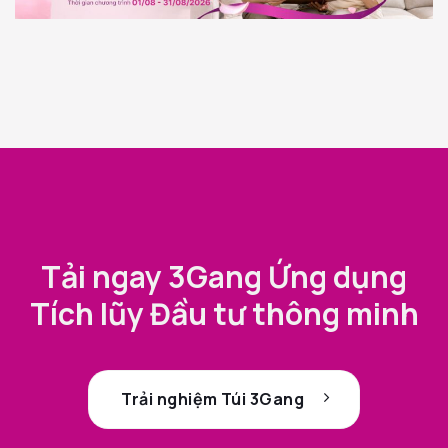
Tải ngay 3Gang Ứng dụng
Tích lũy Đầu tư thông minh
Trải nghiệm Túi 3Gang