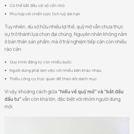
Có thể bắt đầu với số vốn nhỏ
Phù hợp với chiến lược tích luỹ dài hạn
Tuy nhiên, dù sở hữu nhiều lợi thế, quỹ mở vẫn chưa thực
sự trở thành lựa chọn đại chúng. Nguyên nhân không nằm
ở bản thân sản phẩm, mà ở trải nghiệm tiếp cận còn nhiều
rào cản:
Quy trình đăng ký còn nhiều bước
Người dùng phải làm việc với nhiều bên khác nhau
Thiếu công cụ trực quan để theo dõi danh mục
Vì vậy, khoảng cách giữa
“hiểu về quỹ mở” và “bắt đầu
đầu tư”
vẫn còn khá lớn, đặc biệt với nhóm người dùng
mới.