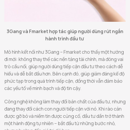
3Gang và Fmarket hợp tác giúp người dùng rút ngắn
hành trình đầu tư
Mô hình kết nối như 3Gang – Fmarket cho thấy một hướng
đi mới: không thay thế các nền tảng tài chính, mà đóng vai
trò cầu nối, giúp người dùng tiếp cận đầu tư theo cách dễ
hiểu và dễ bắt đầu hơn. Bên cạnh đó, giúp giảm đáng kể độ
phức tạp trong quá trình tiếp cận, đồng thời vẫn đảm bảo
các yếu tố về minh bạch và độ tin cậy.
Công nghệ không làm thay đổi bản chất của đầu tư, nhưng
đang thay đổi cách con người tiếp cận với nó. Khi rào cản
được gỡ bỏ và niềm tin được củng cố, đầu tư dần trở thành
một hành động tự nhiên – bắt đầu từ những bước nhỏ,