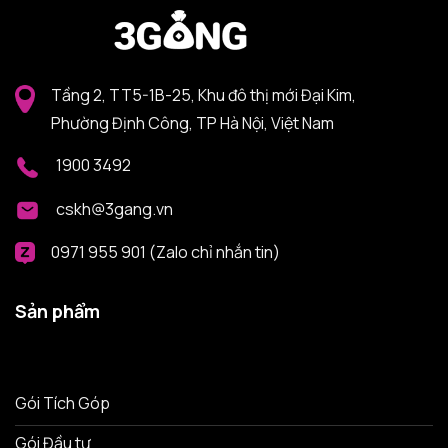
Tầng 2, TT5-1B-25, Khu đô thị mới Đại Kim,
Phường Định Công, TP Hà Nội, Việt Nam
1900 3492
cskh@3gang.vn
0971 955 901 (Zalo chỉ nhắn tin)
Sản phẩm
Gói Tích Góp
Gói Đầu tư