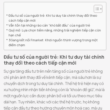
Đầu tư số của người trẻ: Khi tư duy tài chính thay đổi theo
cách tiếp cận mới
Vẫn tồn tại những rào cản “khó bắt đầu” của người trẻ
Quỹ mở: Lựa chọn tiềm năng, những trải nghiệm tiếp cận còn
hạn chế
3Gang kết nối Fmarket: Khơi nguồn thịnh vượng trong một
điểm chạm
Đầu tư số của người trẻ: Khi tư duy tài chính
thay đổi theo cách tiếp cận mới
Sự gia tăng đầu tư trên nền tảng số của người trẻ không
chỉ phản ánh thay đổi về kênh tiếp cận, mà sâu hơn là sự
chuyển dịch trong tư duy tài chính. Thế hệ trẻ hiện nay có
xu hướng nhìn nhận tiền không còn là “khoản để giữ”, mà là
một nguồn lực cần được phân bổ và tối ưu theo mục tiêu
dài hạn. Tuy nhiên, khác với các thế hệ trước, họ không
tiếp cận đầu tư theo hướng chuyên môn hoá cao, mà ưu