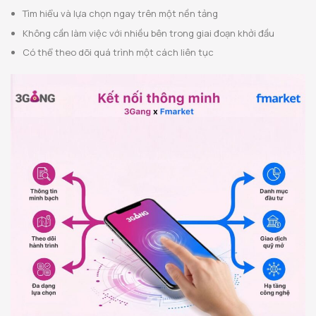
Tìm hiểu và lựa chọn ngay trên một nền tảng
Không cần làm việc với nhiều bên trong giai đoạn khởi đầu
Có thể theo dõi quá trình một cách liên tục