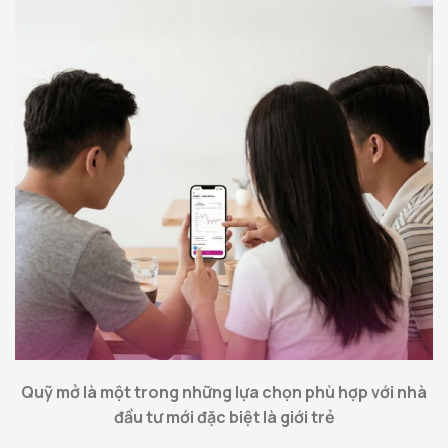
Quỹ mở là một trong những lựa chọn phù hợp với nhà
đầu tư mới đặc biệt là giới trẻ