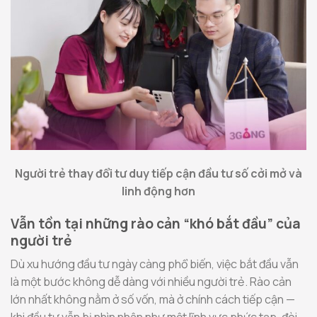
Người trẻ thay đổi tư duy tiếp cận đầu tư số cởi mở và
linh động hơn
Vẫn tồn tại những rào cản “khó bắt đầu” của
người trẻ
Dù xu hướng đầu tư ngày càng phổ biến, việc bắt đầu vẫn
là một bước không dễ dàng với nhiều người trẻ. Rào cản
lớn nhất không nằm ở số vốn, mà ở chính cách tiếp cận —