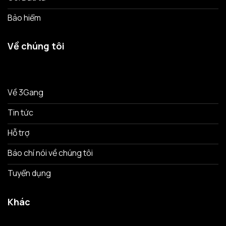
Bảo hiểm
Về chúng tôi
Về 3Gang
Tin tức
Hỗ trợ
Báo chí nói về chúng tôi
Tuyển dụng
Khác