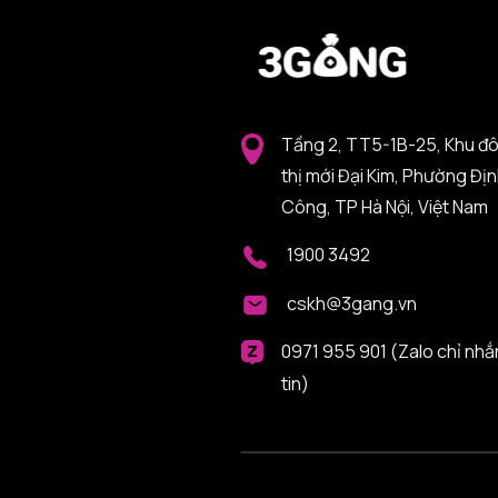
Tầng 2, TT5-1B-25, Khu đ
thị mới Đại Kim, Phường Đị
Công, TP Hà Nội, Việt Nam
1900 3492
cskh@3gang.vn
0971 955 901 (Zalo chỉ nhắ
tin)