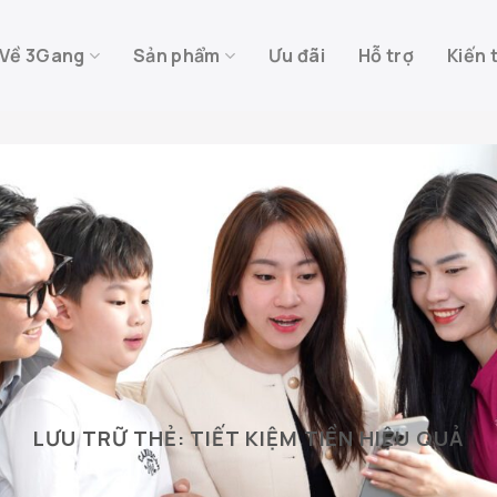
Về 3Gang
Sản phẩm
Ưu đãi
Hỗ trợ
Kiến 
LƯU TRỮ THẺ:
TIẾT KIỆM TIỀN HIỆU QUẢ