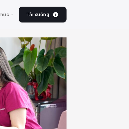
Tải xuống
thức